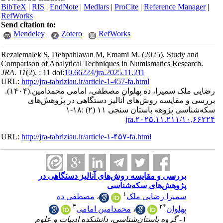
BibTeX
|
RI
RefWorks
Send citatio
Mendele
Rezaiemalek
Comparison o
JRA
.
11
(2)
, 
URL:
http://
(۱۴۰۴).
مین
های
URL:
http://
ر
۱-