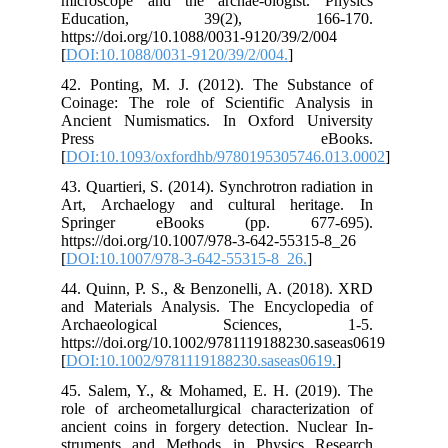
mic
Ed
htt
[
DO
42.
Coi
Anc
P
[
DO
43.
Art
Sp
htt
[
DO
44.
and
Ar
htt
[
DO
45.
rol
anc
str