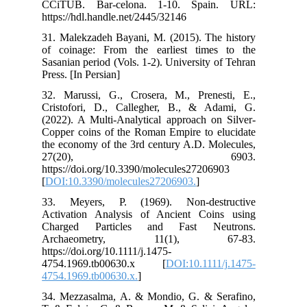
CC
htt
31.
of 
Sas
Pres
32.
Cri
(20
Cop
the
2
htt
[
DO
33.
Act
Ch
Ar
http
47
475
34.