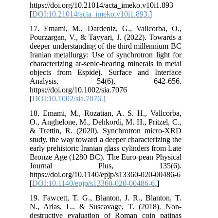
htt
[
DO
17.
Pou
dee
Ira
cha
obj
A
htt
[
DO
18.
O.,
& T
stu
earl
Bro
J
htt
[
DO
19.
N.,
des