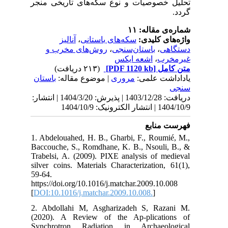
نجر
ان
 1404/3/20 | انتشار
1. 
Bac
Tra
sil
59-
htt
[
DO
2. 
(20
Syn