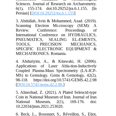
Sci
6(1
Pers
3. 
Sca
Re
Int
PN
TO
SP
ME
4. 
App
Cou
MS)
98-
[
DO
5. 
Coi
Na
10.
6. 