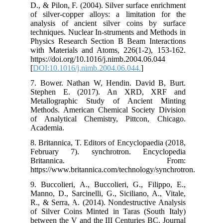
D.,
of 
ana
tec
Phy
wit
htt
[
DO
7. 
St
Met
Met
of 
Aca
8. 
Feb
B
htt
9. 
Man
R.,
of 
bet