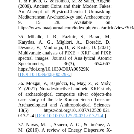
T. 
(20
An 
Med
9
htt
35.
Kar
Des
Mul
spe
Sp
htt
[
DO
36.
Z. 
of 
cas
Arc
13(
013
37.
M. 