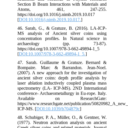
Sec
A
htt
[
DO
46.
MS 
con
a
htt
[
DO
47.
Bom
(20
anc
las
spe
con
Av
htt
ICP
48.
(19
Gre