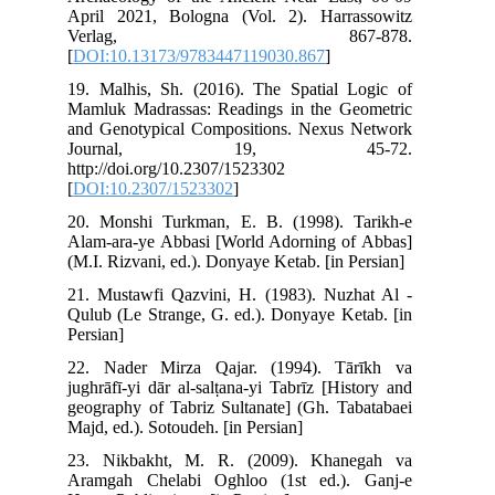
Apr
V
[
DO
19.
Mam
and
J
htt
[
DO
20.
Ala
(M.
21.
Qul
Per
22.
jug
geo
Maj
23.
Ara