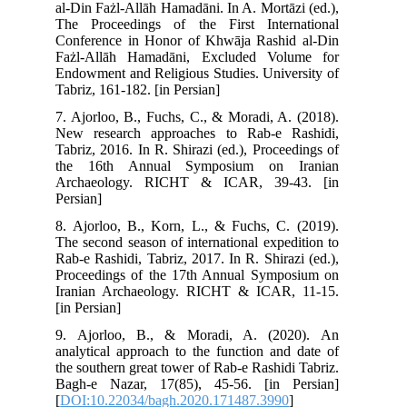
al-
The
Con
Faż
End
Tab
7. 
New
Tab
th
Ar
Per
8. 
The
Rab
Pro
Ira
[in 
9. 
ana
the
Bag
[
DO