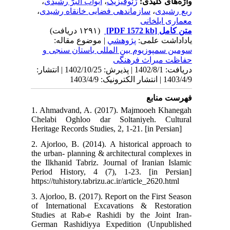
،
،
ی
140 | انتشار
1. 
Che
Her
2. 
the
the
Per
http
3. 
of 
Stu
Ger