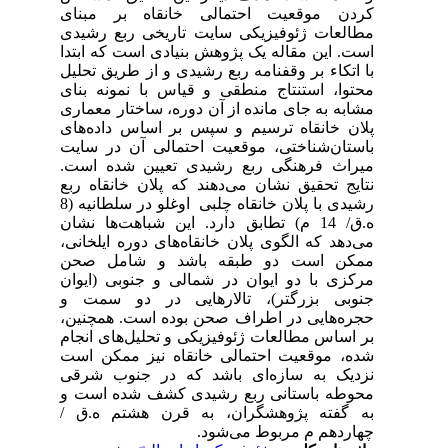
ای
یدی
تدا
لیل
نای
اری
های
ایت
است
ربع
رشیدی با پلان خانقاه چلبی اوغلو در سلطانیه (8
شان
انی
حن
وان
 و
نین
جام
است
رقی
ت و
.ق