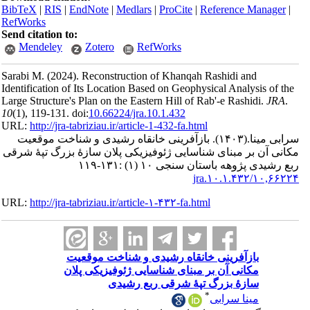
BibTeX
|
RI
RefWorks
Send citatio
Mendele
Sarabi M.
(2
Identificatio
Large Structu
10
(1)
, 119-13
URL:
http://
 موقعیت
رگ تپۀ شرقی
URL:
http://