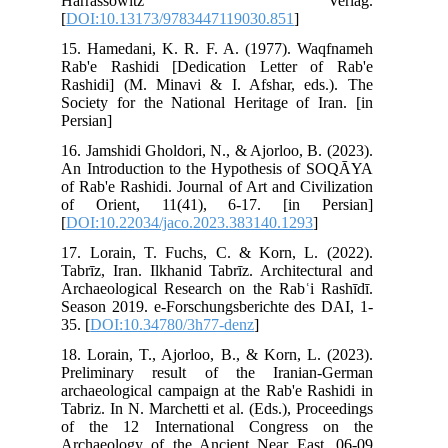
H
[
DO
15.
Rab
Ras
Soc
Per
16.
An 
of 
of
[
DO
17.
Tab
Arc
Sea
35. 
18.
Pre
arc
Tab
of 
Arc