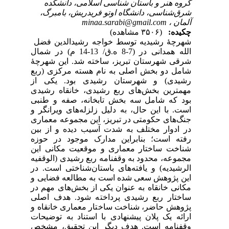
گ
فضل
 م) در شمال
رچۀ
ربع
از
یدی
نبی
ر و
اری
بین
وزه
این
فیه
 در
ی و
 در
صلی
ه و
حات
شخص