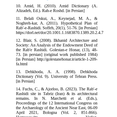
10.
Ali
11.
Nog
Rab
htt
12.
Soc
the
73.
[in 
fa.
13
Dic
[in 
14.
Ras
rem
Pro
the
Apr