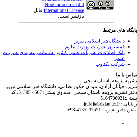
ندی نشریات
لامی تبریز
دفتر نشریه پژوهه­ باستان­ سنجی صندوق پستی: 4567-51385، کد