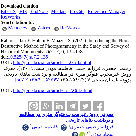
Download ci
BibTeX
|
RI
RefWorks
Send citatio
Mendele
Rahimi Jafar
Destructive 
Historical 
doi:
10.52547/
URL:
http://
معرفی
ای تاریخی
URL:
http://
عه
،