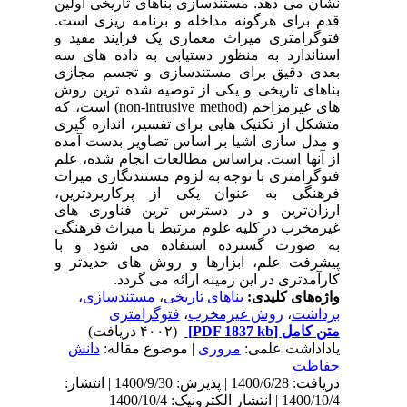
لین
است
د و
 سه
ازی
روش
های غیرمزاحم (n
یری
مده
علم
راث
ین
های
نگی
با
ر و
ش
140 | انتشار