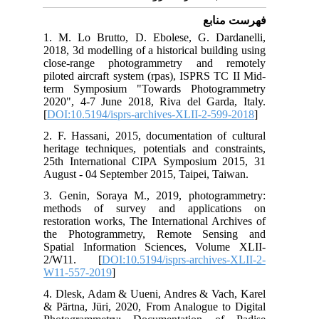
1. 
201
clo
pil
ter
202
[
DO
2. 
her
25t
Aug
3. 
me
res
the
Spa
2/
W11
4. 
& P