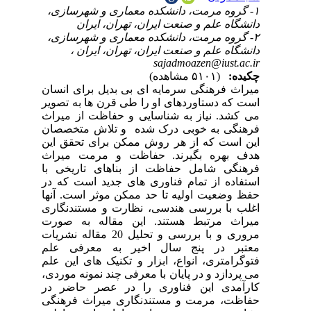
۱-
۲-
سان
ویر
راث
صان
این
اث
 با
 در
نها
اری
رت
اله نشریات
لم
علم
ردی
در
نگی