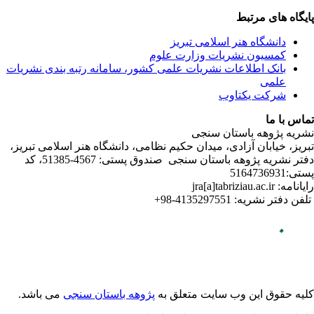
ندی نشریات
لامی تبریز
دفتر نشریه پژوهه­ باستان­ سنجی صندوق پستی: 4567-51385، کد
می باشد