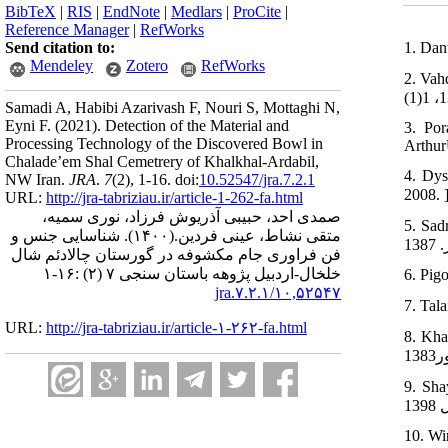
BibTeX
|
RIS
|
EndNote
|
Medlars
|
ProCite
|
Reference Manager
|
RefWorks
1. Dan
Send citation to:
Mendeley
Zotero
RefWorks
ش مایه-های
Samadi A, Habibi Azarivash F, Nouri S, Mottaghi N,
Eyni F.
(2021).
Detection of the Material and
3. Por
Processing Technology of the Discovered Bowl in
Arthu
Chalade’em Shal Cemetrery of Khalkhal-Ardabil,
4. Dys
NW Iran.
JRA
.
7
(2)
, 1-16. doi:
10.52547/jra.7.2.1
URL:
http://jra-tabriziau.ir/article-1-262-fa.html
صمدی احد، حبیبی آذریوش فرزاد، نوری سمیه،
. مجموعه
متقی نشاط، عینی فردین.
(۱۴۰۰).
شناسایی جنس و
فن فراوری جام مکشوفه در گورستان چالادئم شال
خلخال-اردبیل پژوهه باستان سنجی ۷ (۲) :۱۶-۱
6. Pig
۱۰,۵۲۵۴۷/jra.۷.۲.۱
URL:
http://jra-tabriziau.ir/article-۱-۲۶۲-fa.html
ی باستان
. گزارش
10. Wi