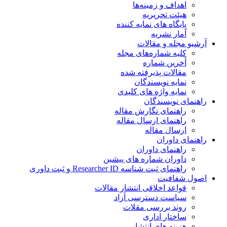
اهداف و زمینه‌ها
هیئت تحریریه
پایگاه های نمایه کننده
آمار نشریه
آرشیو مجله و مقالات
کلیه شماره‌های مجله
آخرین شماره
مقالات پذیرفته شده
نمایه نویسندگان
نمایه واژه های کلیدی
راهنمای نویسندگان
راهنمای نگارش مقاله
راهنمای ارسال مقاله
ارسال مقاله
راهنمای داوران
راهنمای داوران
داوران شماره های پیشین
راهنمای ثبت شناسه Researcher ID و ثبت داوری
اصول شفافیت
قواعد اخلاقی انتشار مقالات
سیاست دسترسی آزاد
روند بررسی مقلات
ساختار اداری
هزینه های انتشار