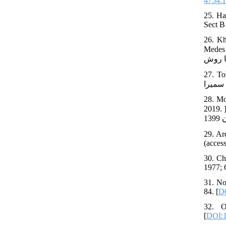
4754.1
25. Ha
Sect B
26. Kh
اسایی منابع
. مبانی
28. Mo
. ]مقدم نیا، حیدرعلی و همکاران.استان شناسی اردبیل. کتاب درسی پایه دهم، دوره دوم متوسطه. تهران. شرکت چاپ و نشر کتاب های درسی
http://ardabilchto.ir/0/FA/SNews/C/1719/apar
(acces
30. Ch
1977; 
31. No
84. [
DO
32. O
[
DOI:1