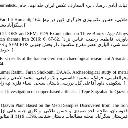
11. n Journalists
12.  plain. Fac Lit Humanit; 164
سگزآباد دشت قزوین. مجله دانشکده ادبیات و علوم انسانی دانشگاه تهران 1381: 547-564. [
ic, ICP- OES and SEM- EDS Examination on Three Bronze Age Alloys
shha-ye Bastan shenasi Iran 2016; 6: 67-82
حوضۀ هلیل رود، جیرفت. مجله پژوهش های باستان شناسی ایران 1395، شماره10. [
irst results of the Iranian-German archaeological research at Arismān,
34.
mei Rashti, Farah Shokouhi DAAG. Archaeological study of metal
شکوهی، داود آقاعلی گل. بررسی باستان سنجی اشیاء فلزی تپه زاغه. مجله پژوهش های باستان شناسی و مطالعات میان رشته ای 1386: 31-42. [
cal investigation of copper-based artifacts at Tepe Sagzabad in Qazvin
f Qazvin Plain Based on the Metal Samples Discovered from The Iron
87
متالوژی 