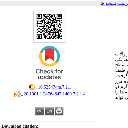
رست نسخه ها
ارآلات
د. یکی
ک سطح
ش طیف
 گرفت.
ده مرز
گرم (و
‎ 10.52547/jra.7.2.1
 ها را
‎ 20.1001.1.24764647.1400.7.2.1.4
 تواند
Download citation: