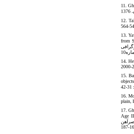
د نهم، جام
ن در تپه
13. Ya
باس نژاد
ز بخش جنوبی
14. He
2000-2
15. Ba
عی رشتی، فرح
16. Mo
plain,
17. Gh
نبه هایی از
13، 9 (1):