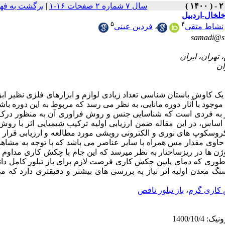
سال ۷ شماره ۲ صفحات ۱۶-۱
|
برگشت به فه
لخال-اردبیل
۵
۴
نشاط متقی
،
فردین عینی
samadi@su
بیل طی یک کاوش باستان شناسی تعداد زیادی لوازم و ابزارهای فلزی نظیر ابز
جود با آثار دوره مانایی، به نظر می رسد که مربوط به این دوره باش
صر به فردی است که شناسایی جنس و روش فراوری آن به منظور در
اساس، در این مقاله ضمن ارزیابی اولیه ترکیب شیمیایی اثر با رو
 میکروسکوپ های نوری و الکترونی روبشی مورد مطالعه و ارزیابی قرار
ره حاوی مقدار مس همراه با سایر عناصر می ­باشد که با توجه به مشاه
کلوژن ها در ریزساختار به نظر می­رسد که این جام با چکش ­کاری مداوم 
وری که دمای پایین چکش ­کاری فرصت لازم برای باز تبلور کامل دانه­
 معدن اولیه اثر نیاز به بررسی های بیشتر و دقیق­تری دارد که می
کاری گرم
،
باز تبلور ناقص