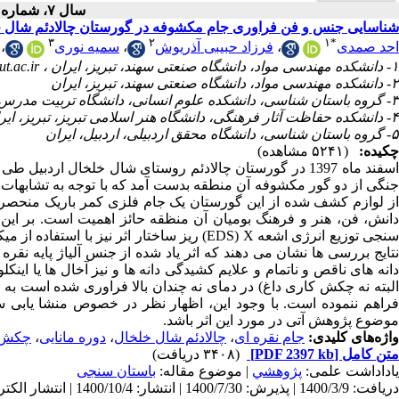
سال ۷، شماره ۲ - ( ۱۴۰۰ )
شناسایی جنس و فن فراوری جام مکشوفه در گورستان چالادئم شال خ
۳
۲
۱
*
احد صمدی
،
فرزاد حبیبی آذریوش
،
سمیه نوری
،
۱- دانشکده مهندسی مواد، دانشگاه صنعتی سهند، تبریز، ایران ،
t.ac.ir
۲- دانشکده مهندسی مواد، دانشگاه صنعتی سهند، تبریز، ایران
۳- گروه باستان شناسی، دانشکده علوم انسانی، دانشگاه تربیت مدرس، تهران، ایران
۴- دانشکده حفاظت آثار فرهنگی، دانشگاه هنر اسلامی تبریز، تبریز، ایران
۵- گروه باستان شناسی، دانشگاه محقق اردبیلی، اردبیل، ایران
چکیده:
(۵۲۴۱ مشاهده)
اسفند ماه 1397 در گورستان چالادئم روستای شال خلخال ارد
جنگی از دو گور مکشوفه آن منطقه بدست آمد که با توجه به تشابهات مو
از لوازم کشف شده از این گورستان یک جام فلزی کمر باریک منح
دانش، فن، هنر و فرهنگ بومیان آن منظقه حائز اهمیت است. بر این 
نجی توزیع انرژی اشعه
X
(
EDS
) ریز ساختار اثر نیز با استفاده از
نتایج بررسی­ ها نشان می دهند که اثر یاد شده از جنس آلیاژ پایه نق
دانه های ناقص و ناتمام و علایم کشیدگی دانه ها و نیز آخال ها یا این
البته نه چکش کاری داغ) در دمای نه چندان بالا فراوری شده است به ط
فراهم ننموده است. با وجود این، اظهار نظر در خصوص منشا یابی سنگ
موضوع پژوهش آتی در مورد این اثر باشد.
واژه‌های کلیدی:
جام نقره ای
،
چالادئم شال خلخال
،
دوره مانایی
،
چکش 
متن کامل
[PDF 2397 kb]
(۳۴۰۸ دریافت)
یاداداشت علمی:
پژوهشي
| موضوع مقاله:
باستان سنجی
دریافت: 1400/3/9 | پذیرش: 1400/7/30 | انتشار: 1400/10/4 | انتشار الکترونیک: 1400/10/4