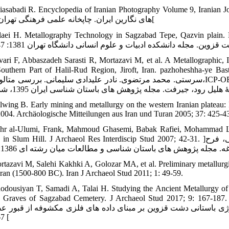
Ghiasabadi R. Encyclopedia of Iranian Photography Volume 9, Irania. ]غیاث آبادی، رضا. دایره المعارف عکس ایران جل
های نگارین ایران. چاپخانه علمی فرهنگی تهران. 1376[
Talaei H. Metallography Technology in Sagzabad Tepe, Qazvin. ]طلایی، حسن. تکنولوژی فلزگری که
vari F, Abbaszadeh Sarasti R, Mortazavi M, et al. A Metallograph
from Southern Part of Halil-Rud Region, Jiroft, Iran. pazhohe. ]یاوری، فاطمه. رحمت ع
سرستی. محمد مرتضوی. نادر علیدادی سلیمانی. بررسی متالوگرافی،ICP-OES و SEM-EDS سه شیء آلیاژی عصر مفرغ مکشوف ا
lwing B. Early mining and metallurgy on the western Iranian plateau: F
004. Archäologische Mitteilungen aus Iran und Turan 2005; 37: 425-4
hr al-Ulumi, Frank, Mahmoud Ghasemi, Babak Rafiei, Mohammad La
objects in Slum Hill. J Archaeol Res Interdiscip Stud 2007; 42-31. ]بحرالعلومی، فرانک، محمود قاسمی، بابک رفیعی، محمد لام
rtazavi M, Salehi Kakhki A, Golozar MA, et al. Preliminary metallurgi
 Iran (1500-800 BC). Iran J Archaeol Stud 2011; 1: 49-59.
odousiyan T, Samadi A, Talai H. Studying the Ancient Metallurgy o
Age II Graves of Sagzabad Cemetery. J Archaeol Stud 2017; 9: 167-1. ]قدوسیان، طلحه. احد صمدی و حسن طلایی. واکاوی ج
باستانی دشت قزوین بر مبنای داده های فلزی مکشوفه از قبور عصرآهن II قبرستان سگزآباد. مجله مطالعات باستان-شناسی96
167-187 [