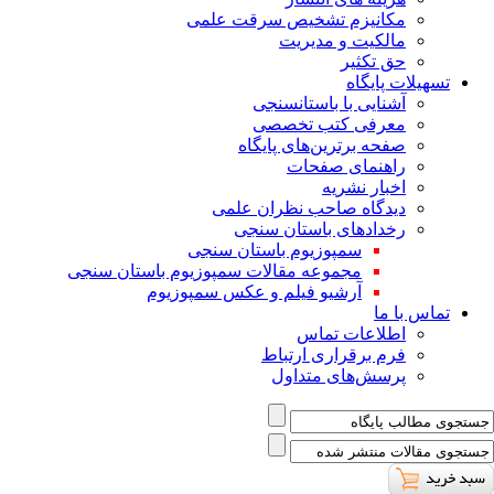
ﻣﮑﺎﻧﯿﺰم ﺗﺸﺨﯿﺺ ﺳﺮﻗﺖ ﻋﻠﻤﯽ
مالکیت و مدیریت
حق تکثیر
تسهیلات پایگاه
آشنایی با باستانسنجی
معرفی کتب تخصصی
صفحه برترین‌های پایگاه
راهنمای صفحات
اخبار نشریه
دیدگاه صاحب نظران علمی
رخدادهای باستان سنجی
سمپوزیوم باستان سنجی
مجموعه مقالات سمپوزیوم باستان سنجی
آرشیو فیلم و عکس سمپوزیوم
تماس با ما
اطلاعات تماس
فرم برقراری ارتباط
پرسش‌های متداول