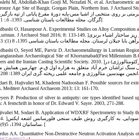
slehi M, Abdollah-Khan Gorji M, Nezafati N, et al. Archaeometric an
Late Bronze Age Site of Bazgir, Gorgan Plain, Northern Iran. J. ]مصلحی، مرضیه. مهناز عبدالله خان گ
متی بر روی منتخبی از اشیا مس-پایه دورۀ مفرغ پایانی از تپه بازگی
گرگان. مجله مطالعات باستان شناسی. 1393، 6.: 111-128[
dbashi O, Hasanpour A. Experimental Studies on Alloy Composition a
Jilan, Luristan. J Archaeol Stud 2016; 8: 133-149. ]عودباشی. امید، عطا حسن پور. مطالعات آزمایشگاهی بر روی آلیاژ و ریز 
dbashi O, Seyed ME, Parviz D. Archaeometallurgy in Luristan Region:
angtarashan Archaeological Site of Khorramabad(First Millennium B.C.)
Engineers and the Iranian Casting Scientific Society. 2010. ]عودباشی، امید. سید محمد امین امامی، پرویز دوامی. فلزگری کهن (آر
نی سنگ تراشان خرم آباد متعلق به هزاره اول ق.م. چهارمین همایش 
1: 1208-1218. [
daei B, Hajivaliei M, Khademi Nadooshan F. Possible sources for extr
s. Mediterr Archaeol Archaeom 2013; 13: 161-170.
yers P. Production of silver in antiquity: ore types identified based up
s: A festschrift in honor of Dr. Edward V. Sayre. 2003, 271-288.
jivaliei M, Sodaei B. Application of WDXRF Spectrometry to Study the
163-174. ]حاجی ولیئی، مهدی و بیتا سودایی. 
ساسانیان 1394، 5(9): 78-98. [
rdus AA. Quantitative Non-Destructive Neutron Activation Analysis of