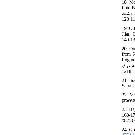
18. Mo
رجی. نیما
ر، دشت
19. Ou
ساختار اشیاء برنزی
20. Ou
from S
کئومتالورژی) در
مشترک
21. So
Satrap
22. Me
proces
23. Ha
به کارگیری روش طیف سنجی فلورسانس اشعه ایکس (WDXRF) در مطالعه سکه های نقره ای
24. Go