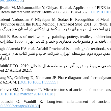
967.tb00617.x
]
jivaliei M, Mohammadifar Y, Ghiyasi K, et al. Application of PIXE to 
 Beam Interact with Mater Atoms 2008; 266: 1578-1582. [
DOI:10.1016
ademi Nadooshan F, Nāyebpur M, Sodaei B. Recognition of Metal Sou
Medes Province using the PIXE Method. J Archaeol Stud 2011; 3: 79-88. ]خادمی ندوشن، فرهنگ. نایب پور، محمد. بیتا سودایی. شن
Tohidi F. Basics of metalworking, painting, pottery, textiles, arch. ]توحیدی، فایق
ghaddamnia HA et al. Ardabil Provincial is a tenth grade textbook, s
2019
ایران 1399. [
29. ArdabilCHTO. کشف گورهای دسته جمعی مربوط به دوره آهن در منطقه شال خلخال. 2019, at
sed 27 August 2021).
ang YA, Goldberg D, Neumann JP. Phase diagrams and thermodynamic 
6: 621-674. [
DOI:10.1063/1.555555
]
rthover SM, Northover JP. Microstructures of ancient and modern cast 
I:10.1016/j.matchar.2014.01.028
]
udbashi O, Wanhill R. Long-term embrittlement of ancient c
0.3390/heritage4030130
]