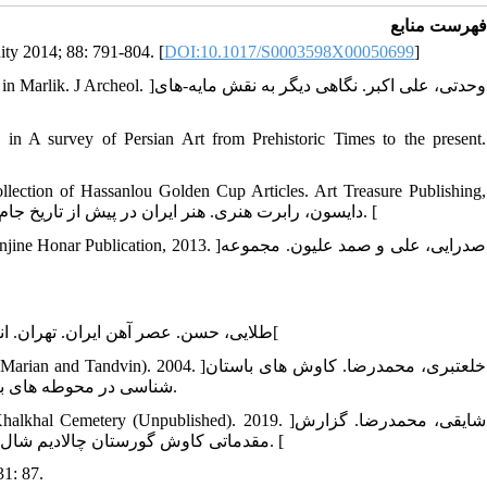
فهرست منابع
ity 2014; 88: 791-804. [
DOI:10.1017/S0003598X00050699
]
2. d of life in Marlik. J Archeol
n A survey of Persian Art from Prehistoric Times to the present.
lection of Hassanlou Golden Cup Articles. Art Treasure Publishing,
2008. ]دایسون، رابرت هنری. هنر ایران در پیش از تاریخ جام زرین حسنلو. مجموعه مقالات جام زرین حسنلو. انتشارات گنجینه هنر. [
5. ehran: Ganjine Honar Publication, 2013
.
7. Talai H. Iran Iron Age. Fourth. Tehran: SAMT, 2013. ]طلایی، حسن. عصر آهن ایران. تهران. انتشارات سمت 1387[
8. of Talesh (Marian and Tandvin). 2004
شناسی در محوطه های باستانی تالش (مریان و تندوین). انتشارات سازمان میراث فرهنگی کشور1383.
9. m Shal Khalkhal Cemetery (Unpublished). 2019
مقدماتی کاوش گورستان چالادیم شال خلخال. منتشر نشده. میراث فرهنگی، گردشگری و صنایع دستی اردبیل 1398. [
31: 87.