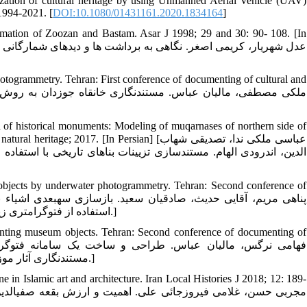
zation of cultural heritage by using Unmanned Aerial Vehicle (UAV)
1994-2021. [
DOI:10.1080/01431161.2020.1834164
]
rmation of Zoozan and Bastam. Asar J 1998; 29 and 30: 90- 108. [In
togrammetry. Tehran: First conference of documenting of cultural and
of historical monuments: Modeling of muqarnases of northern side of
ltural and natural heritage; 2017. [In Persian
الدین، اندرودی الهام. مستندسازی تزیینات بناهای تاریخی با استفا
 objects by underwater photogrammetry. Tehran: Second conference of
استفاده از فتوگرامتری زیرآب. تهران: دومین همایش ملی مستند‏نگاری میراث طبیعی و فرهنگی؛ 1397.]
nting museum objects. Tehran: Second conference of documenting of
مستند‏نگاری آثار موزه‏ای. تهران: دومین همایش ملی مستند‏نگاری میراث طبیعی و فرهنگی؛ 1397.]
 in Islamic art and architecture. Iran Local Histories J 2018; 12: 189-