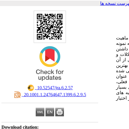
هرست نسخه ها
 ماهیت
 نمونه
 داشتن
کلات و
از آن
بهترین
ی شده
 عنوان
 فعلی،
بسیار
‎ 10.52547/jra.6.2.57
ه های
‎ 20.1001.1.24764647.1399.6.2.9.5
اختیار
Download citation: