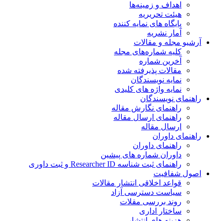
اهداف و زمینه‌ها
هیئت تحریریه
پایگاه های نمایه کننده
آمار نشریه
آرشیو مجله و مقالات
کلیه شماره‌های مجله
آخرین شماره
مقالات پذیرفته شده
نمایه نویسندگان
نمایه واژه های کلیدی
راهنمای نویسندگان
راهنمای نگارش مقاله
راهنمای ارسال مقاله
ارسال مقاله
راهنمای داوران
راهنمای داوران
داوران شماره های پیشین
راهنمای ثبت شناسه Researcher ID و ثبت داوری
اصول شفافیت
قواعد اخلاقی انتشار مقالات
سیاست دسترسی آزاد
روند بررسی مقلات
ساختار اداری
هزینه های انتشار