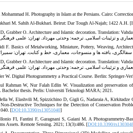
i Mohammad H. Photography in Islam at the Persians. Cairo: Correctio
ukhari M. Sahih Al-Bukhari. Beirut: Dar Tough Al-Najah; 1422 A.H. [I
Hill D, Grabber O. Architecture and Islamic decoration. Translatio] [هیل درک، گرا
idi F. Basics of Metalworking, Miniature, Pottery, Weaving, Architect
Hill D, Grabber O. Architecture and Islamic decoration. Translatio] [هیل درک، گرا
der W. Digital Photogrammetry a Practical Course. Berlin: Springer-Ver
ul Rahman W, Nur Falah Edlin W. Visualization and preservation of 
. Bachelor thesis. Perlis: Universiti Teknologi MARA; 2021.
della W, Elashvili M, Spizzichino D, Gigli G, Nadaraia A, Kirkitadze
Non-Destructive Techniques for the Detection of Conservation Probl
1040. [
DOI:10.3390/rs13051040
]
llonio FI, Fantini F, Garagnani S, Gaiani M. A Photogrammetry-Bas
s Assets. Remote Sensing. 2021; 13(3):486. [
DOI:10.3390/rs130304