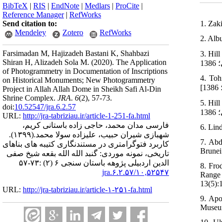
BibTeX
|
RIS
|
EndNote
|
Medlars
|
ProCite
|
Reference Manager
|
RefWorks
1. Zak
Send citation to:
Mendeley
Zotero
RefWorks
2. Alb
Farsimadan M, Hajizadeh Bastani K, Shahbazi
بر اولگ.
Shiran H, Alizadeh Sola M.
(2020).
The Application
of Photogrammetry in Documentation of Inscriptions
4. Toh
on Historical Monuments; New Photogrammetry
Project in Allah Allah Dome in Sheikh Safi Al-Din
Shrine Complex.
JRA
.
6
(2)
, 57-73.
بر اولگ.
doi:
10.52547/jra.6.2.57
URL:
http://jra-tabriziau.ir/article-1-251-fa.html
فارسی مدان محمد، حاجی زاده باستانی کریم،
6. Lin
شهبازی شیران حبیب، علیزاده سولا محمد.
(۱۳۹۹).
7. Abd
کاربرد فتوگرامتری در مستندنگاری کتیبه های بناهای
Brunei
تاریخی، نمونه موردی: گنبد الله الله بقعه شیخ صفی
الدین اردبیلی پژوهه باستان سنجی ۶ (۲) :۷۳-۵۷
8. Fro
۱۰,۵۲۵۴۷/jra.۶.۲.۵۷
Range 
13(5):
URL:
http://jra-tabriziau.ir/article-۱-۲۵۱-fa.html
9. Apo
Museum