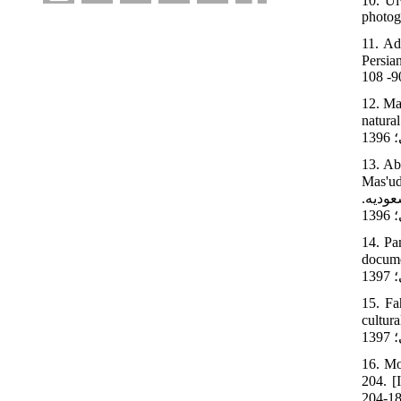
10. Ul
photog
11. Ad
هی به برداشت‏ ها و دیدهای شمارگانی (دیزیتالی) و فتوگرامتری شدۀ زوزن و بسطام. مجله اثر 1377؛ 29 و
12. Ma
برد کوتاه. تهران: نخستین
13. Ab
یقی شهاب
عودیه.
14. Pa
اء باستانی با
15. Fa
 چنددوربینه برای
16. Mo
اردبیلی در معماری و هنرهای اسلامی. مجله پژوهشنامه