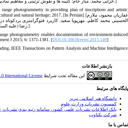
[خزایی محمد. منار جام: کتیبه‏ ها و نقوش تزئینی و مفاهیم نمادین. تهران: مؤسسه تألیف ترجمه و نشر آثار هنری متن، فرهنگستان هنر؛ 1396.]
ange photogrammetry in providing plan of inscriptions and artistic
ting of cultural and natural heritage; 2017. [In Persian
الحسینی محمد کاظم، مهرپویا سعید. کاربرد فتوگرامتری بردکوتاه در 
رضا (علیه السلام). تهران: نخستین همایش ملی مستند‏نگاری میراث طبیعی و فرهنگی؛ 1396.]
-range photogrammetry enables documentation of environment-induced
ment J 2015; 6: 1371-1381. [
DOI:10.30638/eemj.2015.149
]
anding. IEEE Transactions on Pattern Analysis and Machine Intelligence
بازنشر اطلاعات
این مقاله تحت شرایط
 International License
پایگاه های مرتبط
دانشگاه هنر اسلامی تبریز
کمسیون نشریات وزارت علوم
بانک اطلاعات نشریات علمی کشور، سامانه رتبه بندی نشریات 
شرکت یکتاوب
تماس با ما