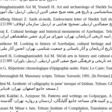
Golmaghanizadeh Asl M, Yousefi H. Art and archaeologo of Sheikh S] [گلمغا
dibeig Shirazi Z. Sarih al-molk, Endowment letter of Sheikh Safi sh
baj E. Cultural heritage and historical monuments of Azerbaijan. Teh
shkoor M. Looking to history of Azerbaijan, cultural heritage and s
usefi H, Golmaghanizadeh Asl M. Shi'ah arts in history and cultural e
et G. Répertoire chronologique d'épigraphie arabe. Paris: Le Caire; To
Halimi M. Aesthetic of calligraphy in jame' mosque of Isfahan. Te] [حلیمی محمدحسین. زیبایی‏ شن
مسجد جامع اصفهان. تهران: قدیانی؛ 1390.]
lehi Kakhki A, Azizpour Sh. Patterns and writings on Golpaygan, A
azaei M. Minar e Jam. Tehran: Institute of Compilation, Translation a