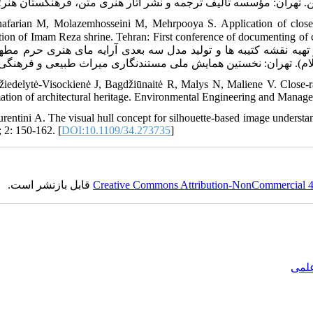
afarian M, Molazemhosseini M, Mehrpooya S. Application of close r
decoration of Imam Reza shrine. Tehran: First conference of documen] [غفاریان محمو
تهیه نقشه کتیبه‏ ها و تولید مدل سه‏ بعدی آرایه مای هنری حرم مطه
žiedelytė-Visockienė J, Bagdžiūnaitė R, Malys N, Maliene V. Close
ation of architectural heritage. Environmental Engineering and Manage
urentini A. The visual hull concept for silhouette-based image underst
; 2: 150-162. [
DOI:10.1109/34.273735
]
Creative Commons Attribution-NonCommercial 4.0
قابل بازنشر است.
علمی