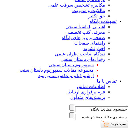
ﻣﮑﺎﻧﯿﺰم ﺗﺸﺨﯿﺺ ﺳﺮﻗﺖ ﻋﻠﻤﯽ
مالکیت و مدیریت
حق تکثیر
تسهیلات پایگاه
آشنایی با باستانسنجی
معرفی کتب تخصصی
صفحه برترین‌های پایگاه
راهنمای صفحات
اخبار نشریه
دیدگاه صاحب نظران علمی
رخدادهای باستان سنجی
سمپوزیوم باستان سنجی
مجموعه مقالات سمپوزیوم باستان سنجی
آرشیو فیلم و عکس سمپوزیوم
تماس با ما
اطلاعات تماس
فرم برقراری ارتباط
پرسش‌های متداول