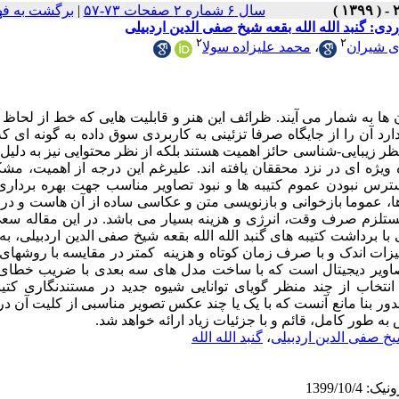
سال ۶ شماره ۲ صفحات ۷۳-۵۷
|
برگشت به ف
دی: گنبد الله الله بقعه شیخ صفی الدین اردبیلی
۲
۲
ی شیران
،
محمد علیزاده سولا
ن ها به شمار می آیند. ظرائف این هنر و قابلیت هایی که خط از لحاظ
آن را از جایگاه صرفا تزئینی به کاربردی سوق داده به گونه ای که
 منظر زیبایی-شناسی حائز اهمیت هستند بلکه از نظر محتوایی نیز به دلیل
یژه ای در نزد محققان یافته اند. علیرغم این درجه از اهمیت، مش
ترس نبودن عموم کتیبه ها و نبود تصاویر مناسب جهت بهره برداری 
 عموما بازخوانی و بازنویسی متن و عکاسی ساده از آن هاست و در 
لزم صرف وقت، انرژی و هزینه بسیار می باشد. در این مقاله سع
ا برداشت کتیبه های گنبد الله الله بقعه شیخ صفی الدین اردبیلی، به
هیزات اندک و با صرف زمان کوتاه و هزینه کمتر در مقایسه با روشهای
تصاویر دیجیتال است که با ساخت مدل های سه بعدی با ضریب خطای 
نتخاب از چند منظر گویای توانایی شیوه جدید در مستندنگاری کتیب
دور بنا مانع آنست که با یک یا چند عکس تصویر مناسبی از کلیت آن در 
به طور کامل، قائم و با جزئیات زیاد ارائه خواهد شد.
یخ صفی الدین اردبیلی
،
گنبد الله الله