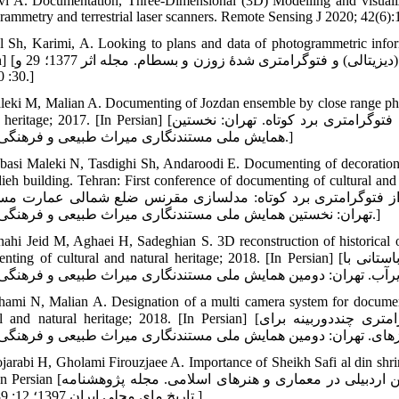
vi A. Documentation, Three-Dimensional (3D) Modelling and visuali
rammetry and terrestrial laser scanners. Remote Sensing J 2020; 42(6):
l Sh, Karimi, A. Looking to plans and data of photogrammetric info
Persian] [عدل شهریار، کریمی اصغر. نگا
30: 90- 108.]
leki M, Malian A. Documenting of Jozdan ensemble by close range pho
natural heritage; 2017. [In Persian] [ملکی مصطفی، مالیان عباس. مستند‏نگاری خانقاه جوزدان به روش فتوگرامتری 
همایش ملی مستندنگاری میراث طبیعی و فرهنگی؛ 1396.]
basi Maleki N, Tasdighi Sh, Andaroodi E. Documenting of decoration 
Mas'udieh building. Tehran: First conference of documenting of cu] [عباسی ملکی ندا، تصد
ده از فتوگرامتری برد کوتاه: مدل‏سازی مقرنس ضلع شمالی عمارت مس
تهران: نخستین همایش ملی مستند‏نگاری میراث طبیعی و فرهنگی؛ 1396.]
nahi Jeid M, Aghaei H, Sadeghian S. 3D reconstruction of historical
documenting of cultural and natural heritage; 2018. [In Persian] [پناهی مریم، آقایی حدیث، صادقیان سعید. بازسازی سه‏بعدی اشی
hami N, Malian A. Designation of a multi camera system for docume
cultural and natural heritage; 2018. [In Persian] [فهامی نرگس، مالیان عباس. طراحی و ساخت یک سامانه فتوگرامتری
jarabi H, Gholami Firouzjaee A. Importance of Sheikh Safi al din shrine
204. [In Persian [مجربی حسن، غلامی فیروزجائی علی. اهمیت و ارزش بقعه صفی‏الدین 
تاریخ مای محلی ایران 1397؛ 12: 189-204.]