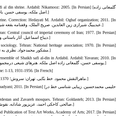
17. afi al din shrine. Ardabil: Nikamooz: 2005. [In Persian
اصل ملکه، یوسفی حسن. باستان‏شناسی و تاریخ هنر بقعه شیخ صفی ‏الدین اردبیلی. اردبیل: نیک آموز؛ 1384.]
rine. Correction: Hedayati M. Ardabil: Oghaf organization; 2011. [In
Persian] [عبدی‏بیگ شیرازی زین العابدین. صریح الملک، وقفنامه بقعه شیخ صفی‏الدین اردبیلی تصحیح: هدایتی م. اردبیل: سازمان اوقاف؛ 1390.]
ran: Central council of imperial ceremony of Iran; 1977. [In Persian]
[دیباج اسماعیل. آثار باستانی و ابنیه تاریخی آذربایجان. تهران: شورای مرکزی جشن شاهنشاهی ایران؛ 1356.]
ociology. Tehran: National heritage association; 1970. [In Persian]
[مشکور محمدجواد. نظری به تاریخ آذربایجان و آثار باستانی و جمعیت شناسی. تهران: انجمن آثار ملی؛ 1349.]
nsemble of Shaikh safi al-din in Ardabil. Ardabil: Yavaran; 2010. [In
Persian] [یوسفی حسن، گلمغانی ‏زاده اصل ملکه. هنرهای شیعی درمجموعه تاریخی و فرهنگی شیخ صفی ‏الدین اردبیلی. اردبیل: یاوران؛ 1389.]
me: 1-13, 1931-1956. [In French]
23. Maheronaghsh M. Masonary scripts. Tehran: Soroush; 1991. [In Persian] [ماهرالنقش محمود. خط بنّایی. تهران: سروش؛ 1370.]
24. hran: Ghadyani; 2011. [In Persian
rdestan and Zavareh mosques. Tehran: Goldasteh; 2013. [In Persian]
[صالحی کاخکی احمد، عزیزپور شادابه. نقوش و کتیبه‏ های مساجد جامع گلپایگان، اردستان و زواره. تهران: گلدسته؛ 1393.]
nd Publication of Text Art Works, Academy of Arts; 2017. [In Persian]