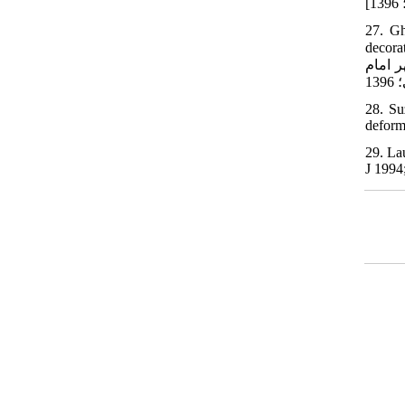
27. Gh
د، ملازم
ر امام
28. Su
deform
29. La
J 1994