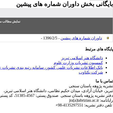
بایگانی بخش
داوران شماره های پیشین
نمایش مطالب من
داوران شماره های پیشین
- 1396/2/5 -
پایگاه های مرتبط
دانشگاه هنر اسلامی تبریز
کمسیون نشریات وزارت علوم
بانک اطلاعات نشریات علمی کشور، سامانه رتبه بندی نشریات 
شرکت یکتاوب
تماس با ما
نشریه پژوهه باستان سنجی
تبریز، خیابان آزادی، میدان حکیم نظامی، دانشگاه هنر اسلامی تبریز،
دفتر نشریه پژوهه­ باستان­ سنجی صندوق پستی: 4567-51385، کد پستی:5164736931
رایانامه: jra[a]tabriziau.ac.ir
تلفن دفتر نشریه: 4135297551-98+