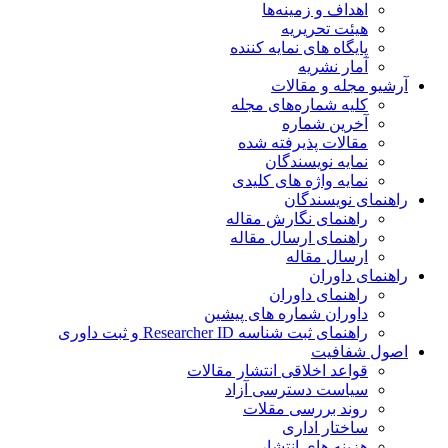
اهداف و زمینه‌ها
هیئت تحریریه
پایگاه های نمایه کننده
آمار نشریه
آرشیو مجله و مقالات
کلیه شماره‌های مجله
آخرین شماره
مقالات پذیرفته شده
نمایه نویسندگان
نمایه واژه های کلیدی
راهنمای نویسندگان
راهنمای نگارش مقاله
راهنمای ارسال مقاله
ارسال مقاله
راهنمای داوران
راهنمای داوران
داوران شماره های پیشین
راهنمای ثبت شناسه Researcher ID و ثبت داوری
اصول شفافیت
قواعد اخلاقی انتشار مقالات
سیاست دسترسی آزاد
روند بررسی مقلات
ساختار اداری
هزینه های انتشار