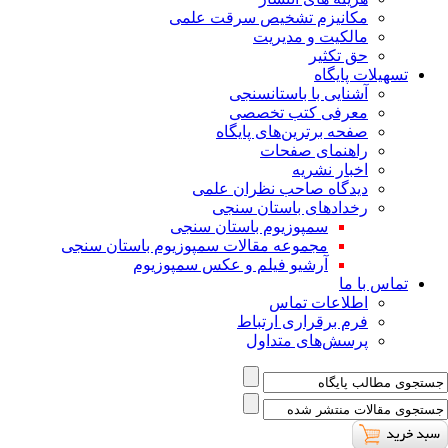
ﻣﮑﺎﻧﯿﺰم ﺗﺸﺨﯿﺺ ﺳﺮﻗﺖ ﻋﻠﻤﯽ
مالکیت و مدیریت
حق تکثیر
تسهیلات پایگاه
آشنایی با باستانسنجی
معرفی کتب تخصصی
صفحه برترین‌های پایگاه
راهنمای صفحات
اخبار نشریه
دیدگاه صاحب نظران علمی
رخدادهای باستان سنجی
سمپوزیوم باستان سنجی
مجموعه مقالات سمپوزیوم باستان سنجی
آرشیو فیلم و عکس سمپوزیوم
تماس با ما
اطلاعات تماس
فرم برقراری ارتباط
پرسش‌های متداول