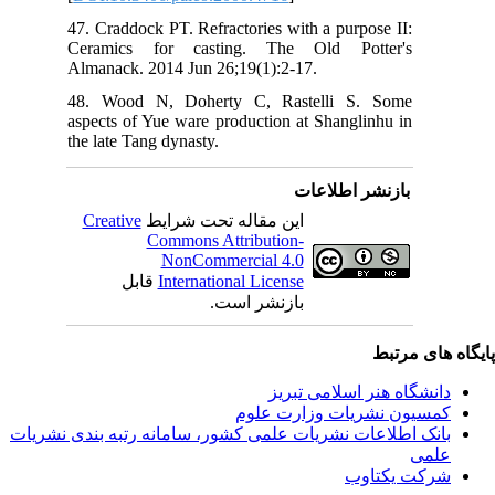
47.
Cer
Alm
48.
asp
the
C
ندی نشریات