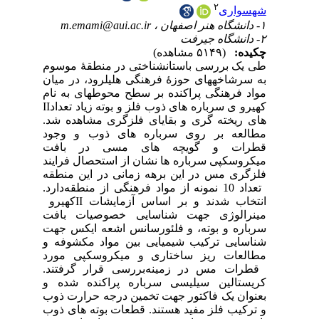
سوم
یان
نام
II
اد
 شد
ود
فت
یند
طقه
دارد
رو
فت
جهت
ه و
رد
تند
ه و
ذوب
ذوب