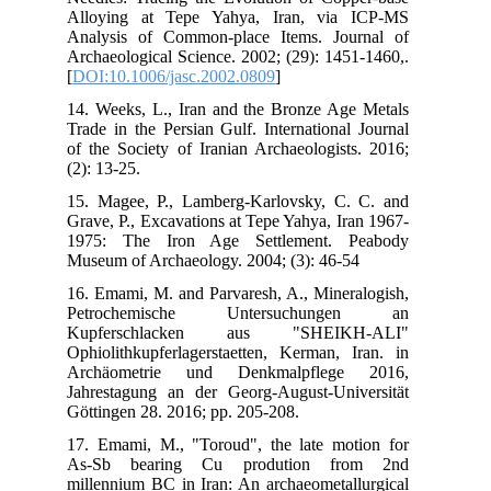
All
Ana
Arc
[
DO
14.
Tra
of 
(2):
15.
Gra
197
Mus
16.
Pe
Ku
Oph
Ar
Jah
Göt
17.
As
mil