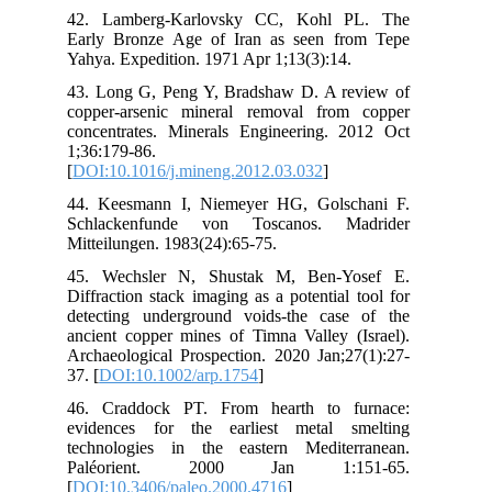
42.
Ear
Yah
43.
cop
con
1;3
[
DO
44.
Sc
Mit
45.
Dif
det
anc
Arc
37. 
46.
evi
tec
Pa
[
DO