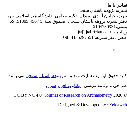
لامی تبریز
دفتر نشریه پژوهه­ باستان­ سنجی صندوق پستی: 4567-51385، کد
می باشد