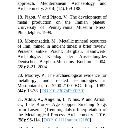
app
Arc
18.
met
Uni
Phi
19.
of 
Per
Arc
Deu
(28
20.
met
Mes
(44)
21. 
G.,
fro
the
(58)