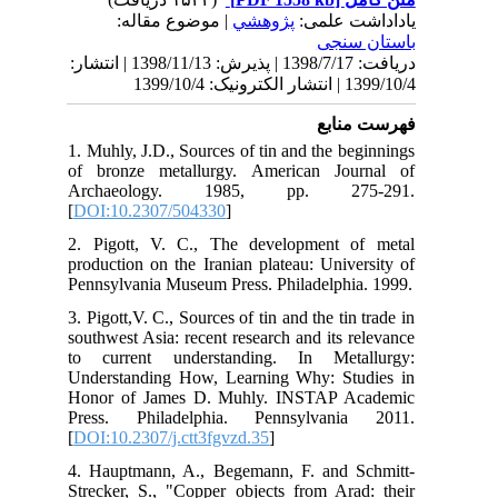
1398/11/13 | انتشار
1. 
of 
Ar
[
DO
2. 
pro
Pen
3. P
sou
to 
Und
Hon
Pre
[
DO
4. 
Str