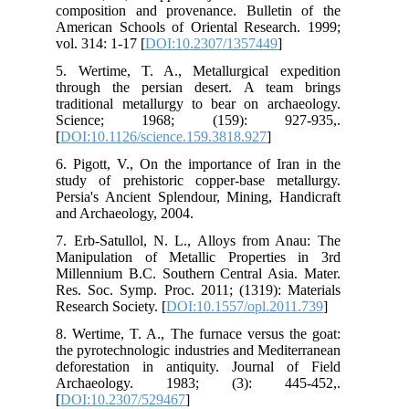
com
Ame
vol.
5. 
thr
tra
Sc
[
DO
6. 
stu
Per
and
7. 
Man
Mil
Res
Res
8. 
the
def
Ar
[
DO