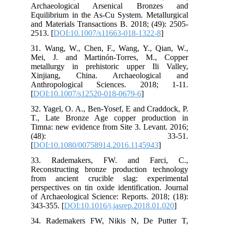
Ar
Equ
and
251
31.
Mei
met
Xi
An
[
DO
32.
T.,
Tim
[
DO
33
Rec
fro
per
of 
343
34.