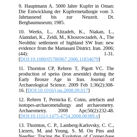
9. 
Die
Ja
Ber
10.
Ala
Neo
evi
[
DO
11.
pro
Ea
Arc
16. 
12.
iso
Ar
[
DO
13.
Lie
Nee