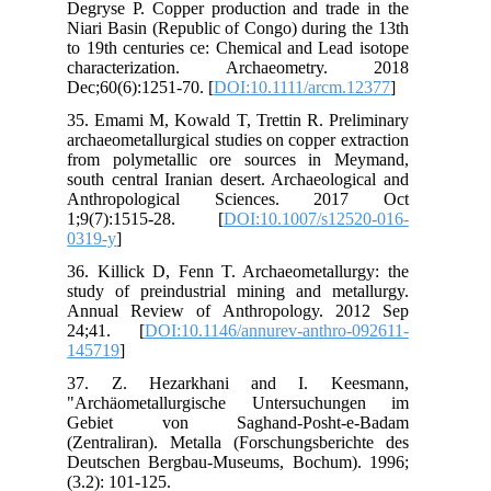
Deg
Nia
to 
ch
Dec
35.
arc
fro
sou
An
1;
031
36.
stu
Ann
24
145
37
"Ar
Ge
(Ze
Deu
(3.