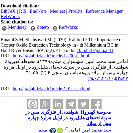
Download ci
BibTeX
|
RI
RefWorks
Send citatio
Mendele
Emami S M, 
Copper Oxide
Halil River 
URL:
http://
محوطۀ کهیروII:
وایل هزارۀ
URL:
http://