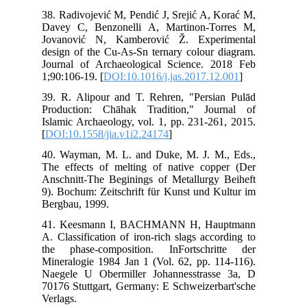
38.
Dav
Jov
des
Jou
1;9
39.
Pro
Isl
[
DO
40.
The
Ans
9).
Ber
41
A. 
the
Min
Nae
701
Ver