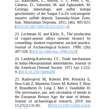
22.
Gim
Geo
geo
mas
Ira
[
DO
23.
of 
cos
Jou
497
24.
in 
the
9. [
25.
Sto
P, 
The
the
Jou
15;