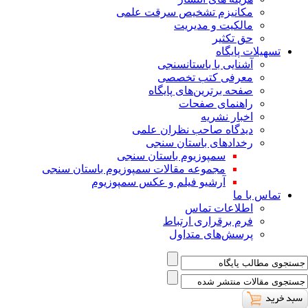
ﻣﮑﺎﻧﯿﺰم ﺗﺸﺨﯿﺺ ﺳﺮﻗﺖ ﻋﻠﻤﯽ
مالکیت و مدیریت
حق تکثیر
تسهیلات پایگاه
آشنایی با باستانسنجی
معرفی کتب تخصصی
صفحه برترین‌های پایگاه
راهنمای صفحات
اخبار نشریه
دیدگاه صاحب نظران علمی
رخدادهای باستان سنجی
سمپوزیوم باستان سنجی
مجموعه مقالات سمپوزیوم باستان سنجی
آرشیو فیلم و عکس سمپوزیوم
تماس با ما
اطلاعات تماس
فرم برقراری ارتباط
پرسش‌های متداول