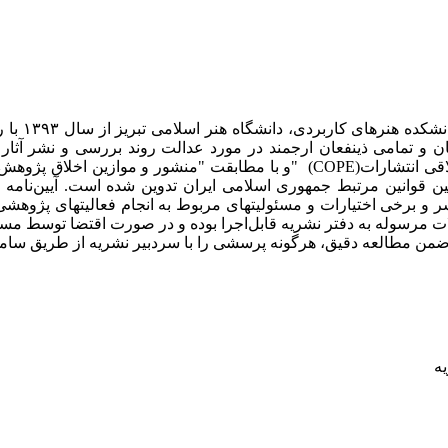
دو فصلنام
 و تمامی ذینفعان ارجمند در مورد عدالت روند بررسی و نشر آثار 
اقی انتشارات
(COPE)
"و با مطابقت "
منشور و موازین اخلاق پژوهش
ن قوانین مرتبط جمهوری اسلامی ایران تدوین شده است.
آیین‌نامه
شر و
برخی اختیارات و مسئولیت­های مربوط به انجام فعالیت­های پژوهشی
ات مرسوله به دفتر نشریه­ قابل‌اجرا بوده و در صورت اقتضا توسط مسئ
ن مطالعه دقیق، هرگونه پرسشی را با سردبیر نشریه از طریق سامان
یه