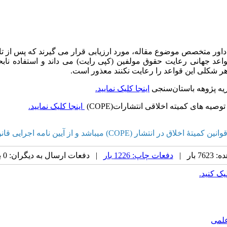
داور متخصص موضوع مقاله، مورد ارزیابی قرار می گیرند که پس از تا
عد جهانی رعایت حقوق مولفین (کپی رایت) می داند و استفاده نابح
ر شکلی این قواعد را رعایت نکنند معذور است.
شریه پژوهه باستان‌سنجی
اینجا کلیک نمایید.
وصیه­ های کمیته اخلاقی انتشارات
(COPE)
اینجا کلیک نمایید.
ایی قانون پیشگیری و مقابله با تقلب در آثار علمی پیروی می نماید".
بار |
دفعات چاپ: 1226 بار
| دفعات ارسال به دیگران: 0 بار |
یک کنید.
علمی