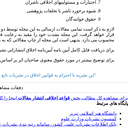
اختیارات و مسئولیت­های اخلاقی ‌ناشران
شیوه برخورد ناشر با تخلفات پژوهشی
حقوق خوانندگان
لازم به ذکر است تمامی مقالات ارسالی به این مجله توسط دو 
قرار خواهد گرفت. این مجله بشدت خود را مقید به رعایت قوا
محسوب می دارد. بدیهی است این مجله از چاپ مقالاتی که به ه
برای دریافت فایل کامل آیین نامه آیین‌نامه اخلاق انتشاراتی ن
برای توضیح بیشتر در مورد حقوق معنوی صاحبان اثر بر اساس ت
"این نشریه با احترام به قوانین اخلاق در نشریات تابع قوانین کمیتۀ اخلاق در انتشار (COPE) میباشد و از آیین نامه اجر
دفعات مشاهده: 7623 
برای مشاهده کل مطالب بخش
قواعد اخلاقی انتشار مقالات
اینجا را کل
پایگاه های مرتبط
دانشگاه هنر اسلامی تبریز
کمسیون نشریات وزارت علوم
بانک اطلاعات نشریات علمی کشور، سامانه رتبه بندی نشریات 