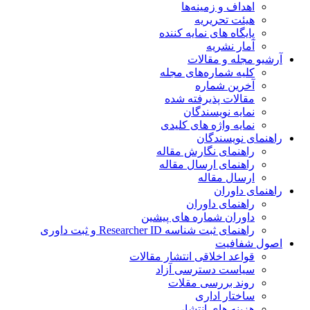
اهداف و زمینه‌ها
هیئت تحریریه
پایگاه های نمایه کننده
آمار نشریه
آرشیو مجله و مقالات
کلیه شماره‌های مجله
آخرین شماره
مقالات پذیرفته شده
نمایه نویسندگان
نمایه واژه های کلیدی
راهنمای نویسندگان
راهنمای نگارش مقاله
راهنمای ارسال مقاله
ارسال مقاله
راهنمای داوران
راهنمای داوران
داوران شماره های پیشین
راهنمای ثبت شناسه Researcher ID و ثبت داوری
اصول شفافیت
قواعد اخلاقی انتشار مقالات
سیاست دسترسی آزاد
روند بررسی مقلات
ساختار اداری
هزینه های انتشار