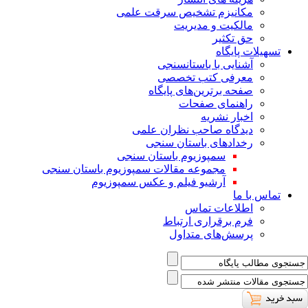
ﻣﮑﺎﻧﯿﺰم ﺗﺸﺨﯿﺺ ﺳﺮﻗﺖ ﻋﻠﻤﯽ
مالکیت و مدیریت
حق تکثیر
تسهیلات پایگاه
آشنایی با باستانسنجی
معرفی کتب تخصصی
صفحه برترین‌های پایگاه
راهنمای صفحات
اخبار نشریه
دیدگاه صاحب نظران علمی
رخدادهای باستان سنجی
سمپوزیوم باستان سنجی
مجموعه مقالات سمپوزیوم باستان سنجی
آرشیو فیلم و عکس سمپوزیوم
تماس با ما
اطلاعات تماس
فرم برقراری ارتباط
پرسش‌های متداول