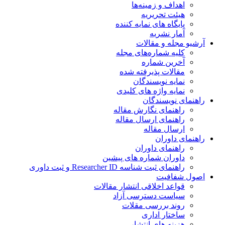
اهداف و زمینه‌ها
هیئت تحریریه
پایگاه های نمایه کننده
آمار نشریه
آرشیو مجله و مقالات
کلیه شماره‌های مجله
آخرین شماره
مقالات پذیرفته شده
نمایه نویسندگان
نمایه واژه های کلیدی
راهنمای نویسندگان
راهنمای نگارش مقاله
راهنمای ارسال مقاله
ارسال مقاله
راهنمای داوران
راهنمای داوران
داوران شماره های پیشین
راهنمای ثبت شناسه Researcher ID و ثبت داوری
اصول شفافیت
قواعد اخلاقی انتشار مقالات
سیاست دسترسی آزاد
روند بررسی مقلات
ساختار اداری
هزینه های انتشار