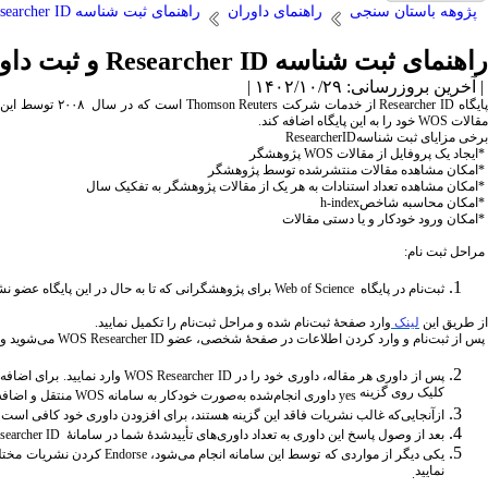
پژوهه باستان سنجی
راهنمای داوران
راهنمای ثبت شناسه Researcher ID و ثبت داوری
راهنمای ثبت شناسه Researcher ID و ثبت داوری
| آخرین بروزرسانی: ۱۴۰۲/۱۰/۲۹ |
ایگاه
Researcher ID
از خدمات شرکت
Thomson Reuters
است که در سال
۲۰۰۸
توسط این ش
مقالات
WOS
خود را به این پایگاه اضافه کند.
برخی مزایای ثبت شناسه
ResearcherID
*
ایجاد یک پروفایل از مقالات
WOS
پژوهشگر
*
امکان مشاهده مقالات منتشرشده توسط پژوهشگر
*
امکان مشاهده تعداد استنادات به هر یک از مقالات پژوهشگر به تفکیک سال
*
امکان محاسبه شاخص‌
h-index
*
امکان ورود خودکار و یا دستی مقالات
مراحل ثبت نام:
ثبت‌نام در پایگاه
Web of Science
برای پژوهشگرانی که تا به حال در این پایگاه عضو نشد
از طریق این
لینک
وارد صفحۀ ثبت‌نام شده و مراحل ثبت‌نام را تکمیل نمایید
.
پس از ثبت‌نام و وارد کردن اطلاعات در صفحۀ شخصی، عضو
WOS Researcher ID
می‌شوید و
پس از داوری هر مقاله، داوری خود را در
WOS Researcher ID
وارد نمایید. برای اضافه
کلیک روی گزینه
yes
داوری انجام‌شده به‌صورت خودکار به سامانه
WOS
منتقل و اضاف
ازآنجایی‌که غالب نشریات فاقد این گزینه هستند، برای افزودن داوری خود کافی است
بعد از وصول پاسخ این داوری به تعداد داوری­‌های تأییدشدۀ شما در سامانۀ
earcher ID
یکی دیگر از مواردی که توسط این سامانه انجام می‌شود،
Endorse
کردن نشریات مختلف
نمایید
.