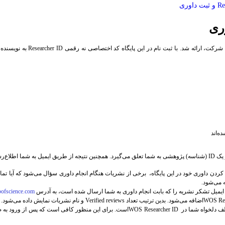
رکت، ارائه شد. با ثبت نام در این پایگاه کد اختصاصی نه رقمی
Researcher ID
به نویسنده 
ه‌اند
 یک
ID
(شناسه) پژوهشی به شما تعلق می‌گیرد. همچنین نتیجه از طریق ایمیل به شما اطلاع‌ر
 کردن داوری خود در این پایگاه،
برخی از نشریات
هنگام انجام داوری سؤال می‌شود که آیا تما
ه می‌شود
.
 ایمیل تشکر نشریه را که بابت انجام داوری به شما ارسال شده است، به آدرس
ofscience.com
WOS Res
اضافه می‌شود. بدین ترتیب تعداد
Verified reviews
و نام نشریات نمایش داده می‌شود
.
 دلخواه شما در
WOS Researcher ID
است. برای این منظور کافی است که پس از ورود به