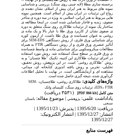
برجسته سازی مطلا (لایه چینی روی سنگ). بررسی و شناسایی
نمونه های مربوط به هنر ایران پیش از اسلام، نشان دهنده ی
رواج این تزئینات در ایران پیش از اسلام است. همچنین نمونه
هایی مربوط به هنر ایرانی- اسلامی به ویژه در سه دوره ی متأخر
صفوی، زندیه و قاجار شناسایی شده است. در اینجا مطالعه ی
ساختار یک نمونه از تزئینات طلاکاری روی سنگ متعلق به دوره
ی صفوی نشان از کاربرد ورق طلا با عیار بالا و یک ماده ی
روغنی به عنوان چسباننده ی ورق طلا داشت. از آزمون کوره
برای شناسایی ورق فلزی، از روش دستگاهی SEM-EDS برای
آنالیز عنصری ورق فلزی و از روش دستگاهی FTIR به همراه
مطالعات میکروسکوپی برای شناسایی ماده ی واسط چسباننده
ی ورق فلزی بر سطح سنگ استفاده شد. روش مورد استفاده
در اجرای تزئینات طلاکاری این کتیبه، تکنیک "طلا چسبان" و به
روش "طلاکاری روغنی" است. در این پژوهش، روش تحقیق،
تحلیلی- تجربی و روش یافته اندوزی کتابخانه ای، میدانی-
مشاهده ای و آزمایشگاهی است. در نهایت با تحلیل اطلاعات
گردآوری شده، نتیجه گیری حاصل شده است.
،
،
واژه‌های کلیدی:
SEM-
طلاچسبان
طلاکاری روغنی
،
،
،
کلیسای وانک
تزئینات روی سنگ
EDS
FTIR
(۳۵۳۱ دریافت)
[PDF 866 kb]
متن کامل
یاداداشت علمی:
| موضوع مقاله:
پژوهشي
باستان
سنجی
دریافت: 1395/6/20 | پذیرش: 1395/11/23 |
انتشار: 1395/12/27 | انتشار الکترونیک:
1395/12/27
فهرست منابع