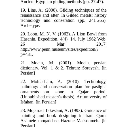
Ancient Egyptian gilding methods (pp. 27-47).
19. Lins, A. (2000). Gilding techniques of the
renaissance and after. In Gilded metals: history
technology and conseration (pp. 241-265).
Archetype.
20. Loon, M. N. V. (1962). A Lion Bowl from
Hasanlu. Expedition, 4(4), 14. July 1962 Web.
26 Mar 2017.
http://www.penn.museum/sites/expedition/?
p=431.
21. Moein, M. (2001). Moein persian
dictionary. Vol. 1 & 2. Tehran: Sorayesh. [in
Persian]
22. Mohtasham, A. (2010). Technology,
pathology and conservation plan for pastiglia
ornaments on stone in Qajar period.
(Unpublished master\'s thesis). Art university of
Isfahan. [in Persian]
23. Mojarrad Takestani, A. (1993). Guidance of
painting and book designing in Iran. Qom:
Astaneie moqaddase Hazrate Maesoumeh. [in
Persian]