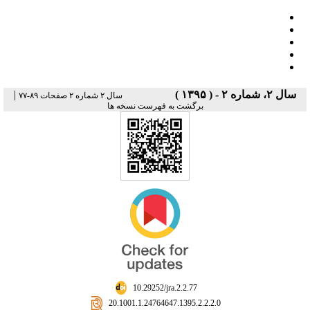
|
سال ۲، شماره ۲ - ( ۱۳۹۵ )
سال ۲ شماره ۲ صفحات ۸۹-۷۷
برگشت به فهرست نسخه ها
‎ 10.29252/jra.2.2.77
‎ 20.1001.1.24764647.1395.2.2.2.0