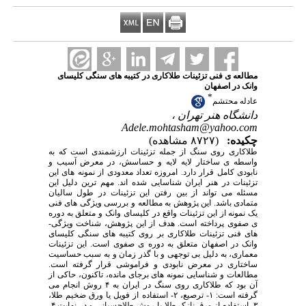
مطالعه ی فنی تزئینات طلاکاری در کتیبه های سنگی کلیسای
وانک در اصفهان
*
عادله محتشم
دانشگاه هنر تهران ،
Adele.mohtasham@yahoo.com
چکیده:
(۸۷۲۷ مشاهده)
طلاکاری روی سنگ از جمله تزئینات ارزشمندی است که به
واسطه ی ساختار لایه لایه و حساسش، در معرض آسیب و
نابودی کامل قرار دارد. امروزه تعداد معدودی از نمونه های این
تزئینات در هنر ایران شناسایی شده اند. مهم ترین دلیل این
مسئله می تواند از بین رفتن این تزئینات در طول سالیان
متمادی باشد. این پژوهش به مطالعه و بررسی ویژگی های فنی
یک نمونه از این تزئینات واقع در کلیسای وانک و متعلق به دوره
ی صفوی پرداخته است. هدف از این پژوهش، شناخت ویژگی-
های فنی تزئینات طلاکاری بر روی کتیبه های سنگی کلیسای
وانک در اصفهان متعلق به دوره ی صفوی است. این تزئینات
معماری، به دلیل بی توجهی و با گذر زمان و به سبب حساسیت
ساختاری در معرض نابودی و فراموشی قرار گرفته است.
مطالعات و شناسایی نمونه های برجای مانده، تاکنون، حاکی از
آن بود که طلاکاری روی سنگ در ایران به ۴ روش انجام می
گرفته است: ۱- ترصیع، ۲- استفاده از فویل یا ورق ضخیم طلا،
۳- استفاده از ورق نازک طلا یا روش طلاچسبانی و در نهایت ۴-