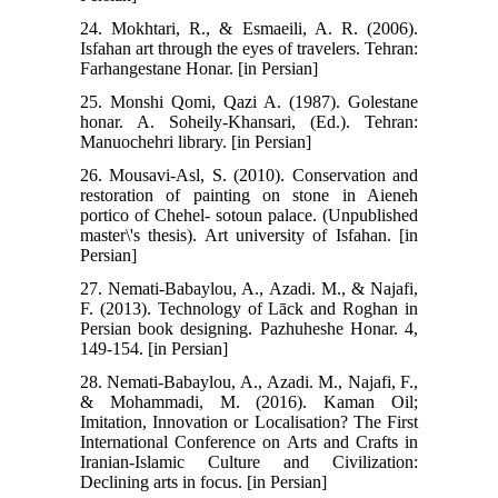
24. Mokhtari, R., & Esmaeili, A. R. (2006).
Isfahan art through the eyes of travelers. Tehran:
Farhangestane Honar. [in Persian]
25. Monshi Qomi, Qazi A. (1987). Golestane
honar. A. Soheily-Khansari, (Ed.). Tehran:
Manuochehri library. [in Persian]
26. Mousavi-Asl, S. (2010). Conservation and
restoration of painting on stone in Aieneh
portico of Chehel- sotoun palace. (Unpublished
master\'s thesis). Art university of Isfahan. [in
Persian]
27. Nemati-Babaylou, A., Azadi. M., & Najafi,
F. (2013). Technology of Lāck and Roghan in
Persian book designing. Pazhuheshe Honar. 4,
149-154. [in Persian]
28. Nemati-Babaylou, A., Azadi. M., Najafi, F.,
& Mohammadi, M. (2016). Kaman Oil;
Imitation, Innovation or Localisation? The First
International Conference on Arts and Crafts in
Iranian-Islamic Culture and Civilization:
Declining arts in focus. [in Persian]