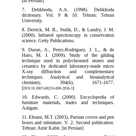
[in Persian]
7. Dehkhoda, A.A. (1998). Dehkhoda
dictionary. Vol. 9 & 10. Tehran: Tehran
University.
8. Derrick, M. R., Stulik, D., & Landry, J. M.
(2000). Infrared spectroscopy in conservation
science. Getty Publications.
9. Duran, A., Perez-Rodriguez, J. L., & de
Haro, M. J. (2009). Study of the gilding
technique used in polychromed stones and
ceramics by dedicated laboratory-made micro
X-ray diffraction and complementary
techniques. Analytical and bioanalytical
chemistry, 394(6), 1671-1677.
[
]
DOI:10.1007/s00216-009-2836-3
10. Edwards, C. (2000). Encyclopedia of
furniture materials, trades and techniques.
Ashgate.
11. Ehsani, M.T. (2003). Parsian covers and pen
boxes and miniature. V. 2. Second publication.
Tehran: Amir Kabir. [in Persian]