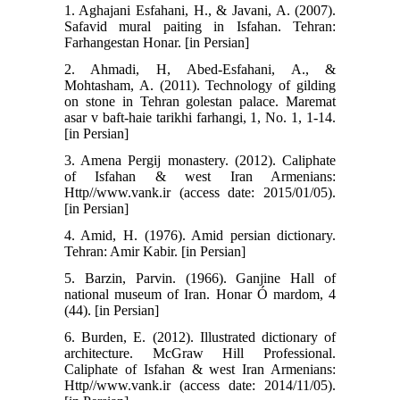
1. Aghajani Esfahani, H., & Javani, A. (2007).
Safavid mural paiting in Isfahan. Tehran:
Farhangestan Honar. [in Persian]
2. Ahmadi, H, Abed-Esfahani, A., &
Mohtasham, A. (2011). Technology of gilding
on stone in Tehran golestan palace. Maremat
asar v baft-haie tarikhi farhangi, 1, No. 1, 1-14.
[in Persian]
3. Amena Pergij monastery. (2012). Caliphate
of Isfahan & west Iran Armenians:
Http//www.vank.ir (access date: 2015/01/05).
[in Persian]
4. Amid, H. (1976). Amid persian dictionary.
Tehran: Amir Kabir. [in Persian]
5. Barzin, Parvin. (1966). Ganjine Hall of
national museum of Iran. Honar Ó mardom, 4
(44). [in Persian]
6. Burden, E. (2012). Illustrated dictionary of
architecture. McGraw Hill Professional.
Caliphate of Isfahan & west Iran Armenians:
Http//www.vank.ir (access date: 2014/11/05).