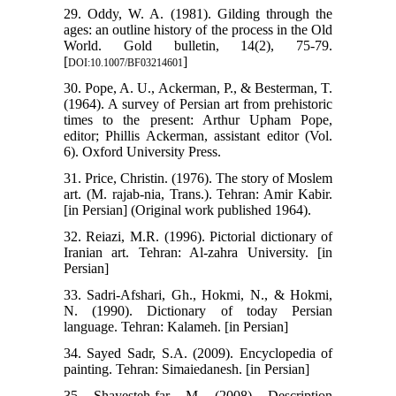
29. Oddy, W. A. (1981). Gilding through the
ages: an outline history of the process in the Old
World. Gold bulletin, 14(2), 75-79.
[
]
DOI:10.1007/BF03214601
30. Pope, A. U., Ackerman, P., & Besterman, T.
(1964). A survey of Persian art from prehistoric
times to the present: Arthur Upham Pope,
editor; Phillis Ackerman, assistant editor (Vol.
6). Oxford University Press.
31. Price, Christin. (1976). The story of Moslem
art. (M. rajab-nia, Trans.). Tehran: Amir Kabir.
[in Persian] (Original work published 1964).
32. Reiazi, M.R. (1996). Pictorial dictionary of
Iranian art. Tehran: Al-zahra University. [in
Persian]
33. Sadri-Afshari, Gh., Hokmi, N., & Hokmi,
N. (1990). Dictionary of today Persian
language. Tehran: Kalameh. [in Persian]
34. Sayed Sadr, S.A. (2009). Encyclopedia of
painting. Tehran: Simaiedanesh. [in Persian]
35. Shayesteh-far, M. (2008). Description