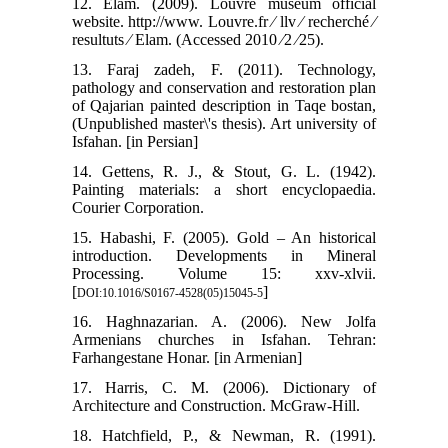
12. Elam. (2009). Louvre museum official
website. http://www. Louvre.fr ∕ llv ∕ recherché ∕
resultuts ∕ Elam. (Accessed 2010 ∕2 ∕25).
13. Faraj zadeh, F. (2011). Technology,
pathology and conservation and restoration plan
of Qajarian painted description in Taqe bostan,
(Unpublished master\'s thesis). Art university of
Isfahan. [in Persian]
14. Gettens, R. J., & Stout, G. L. (1942).
Painting materials: a short encyclopaedia.
Courier Corporation.
15. Habashi, F. (2005). Gold – An historical
introduction. Developments in Mineral
Processing. Volume 15: xxv-xlvii.
[
]
DOI:10.1016/S0167-4528(05)15045-5
16. Haghnazarian. A. (2006). New Jolfa
Armenians churches in Isfahan. Tehran:
Farhangestane Honar. [in Armenian]
17. Harris, C. M. (2006). Dictionary of
Architecture and Construction. McGraw-Hill.
18. Hatchfield, P., & Newman, R. (1991).