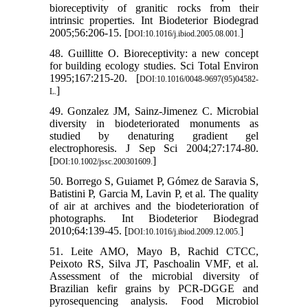
bioreceptivity of granitic rocks from their
intrinsic properties. Int Biodeterior Biodegrad
2005;56:206-15. [
]
DOI:10.1016/j.ibiod.2005.08.001.
48. Guillitte O. Bioreceptivity: a new concept
for building ecology studies. Sci Total Environ
1995;167:215-20. [
DOI:10.1016/0048-9697(95)04582-
]
L.
49. Gonzalez JM, Sainz-Jimenez C. Microbial
diversity in biodeteriorated monuments as
studied by denaturing gradient gel
electrophoresis. J Sep Sci 2004;27:174-80.
[
]
DOI:10.1002/jssc.200301609.
50. Borrego S, Guiamet P, Gómez de Saravia S,
Batistini P, Garcia M, Lavin P, et al. The quality
of air at archives and the biodeterioration of
photographs. Int Biodeterior Biodegrad
2010;64:139-45. [
]
DOI:10.1016/j.ibiod.2009.12.005.
51. Leite AMO, Mayo B, Rachid CTCC,
Peixoto RS, Silva JT, Paschoalin VMF, et al.
Assessment of the microbial diversity of
Brazilian kefir grains by PCR-DGGE and
pyrosequencing analysis. Food Microbiol