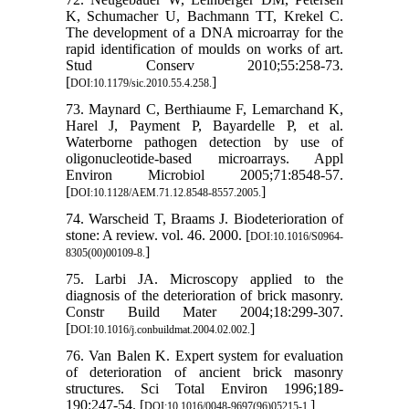
K, Schumacher U, Bachmann TT, Krekel C.
The development of a DNA microarray for the
rapid identification of moulds on works of art.
Stud Conserv 2010;55:258-73.
[
]
DOI:10.1179/sic.2010.55.4.258.
73. Maynard C, Berthiaume F, Lemarchand K,
Harel J, Payment P, Bayardelle P, et al.
Waterborne pathogen detection by use of
oligonucleotide-based microarrays. Appl
Environ Microbiol 2005;71:8548-57.
[
]
DOI:10.1128/AEM.71.12.8548-8557.2005.
74. Warscheid T, Braams J. Biodeterioration of
stone: A review. vol. 46. 2000. [
DOI:10.1016/S0964-
]
8305(00)00109-8.
75. Larbi JA. Microscopy applied to the
diagnosis of the deterioration of brick masonry.
Constr Build Mater 2004;18:299-307.
[
]
DOI:10.1016/j.conbuildmat.2004.02.002.
76. Van Balen K. Expert system for evaluation
of deterioration of ancient brick masonry
structures. Sci Total Environ 1996;189-
190:247-54. [
]
DOI:10.1016/0048-9697(96)05215-1.