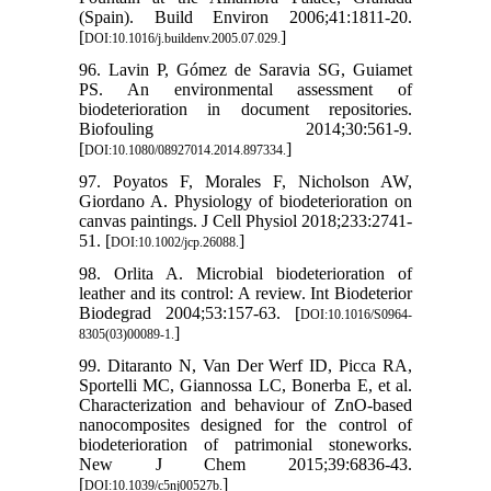
(Spain). Build Environ 2006;41:1811-20.
[
]
DOI:10.1016/j.buildenv.2005.07.029.
96. Lavin P, Gómez de Saravia SG, Guiamet
PS. An environmental assessment of
biodeterioration in document repositories.
Biofouling 2014;30:561-9.
[
]
DOI:10.1080/08927014.2014.897334.
97. Poyatos F, Morales F, Nicholson AW,
Giordano A. Physiology of biodeterioration on
canvas paintings. J Cell Physiol 2018;233:2741-
51. [
]
DOI:10.1002/jcp.26088.
98. Orlita A. Microbial biodeterioration of
leather and its control: A review. Int Biodeterior
Biodegrad 2004;53:157-63. [
DOI:10.1016/S0964-
]
8305(03)00089-1.
99. Ditaranto N, Van Der Werf ID, Picca RA,
Sportelli MC, Giannossa LC, Bonerba E, et al.
Characterization and behaviour of ZnO-based
nanocomposites designed for the control of
biodeterioration of patrimonial stoneworks.
New J Chem 2015;39:6836-43.
[
]
DOI:10.1039/c5nj00527b.