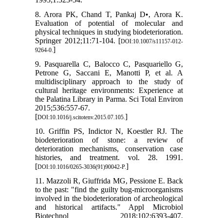
8. Arora PK, Chand T, Pankaj D•, Arora K.
Evaluation of potential of molecular and
physical techniques in studying biodeterioration.
Springer 2012;11:71-104. [
DOI:10.1007/s11157-012-
]
9264-0.
9. Pasquarella C, Balocco C, Pasquariello G,
Petrone G, Saccani E, Manotti P, et al. A
multidisciplinary approach to the study of
cultural heritage environments: Experience at
the Palatina Library in Parma. Sci Total Environ
2015;536:557-67.
[
]
DOI:10.1016/j.scitotenv.2015.07.105.
10. Griffin PS, Indictor N, Koestler RJ. The
biodeterioration of stone: a review of
deterioration mechanisms, conservation case
histories, and treatment. vol. 28. 1991.
[
]
DOI:10.1016/0265-3036(91)90042-P.
11. Mazzoli R, Giuffrida MG, Pessione E. Back
to the past: "find the guilty bug-microorganisms
involved in the biodeterioration of archeological
and historical artifacts." Appl Microbiol
Biotechnol 2018;102:6393-407.