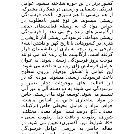
کشور برتر در این حوزه شناخته می­شود. عوامل
فیزیکی، شیمیایی و زیستی در همکاری مشترک،
از هم زیستی تا هم ستیزی، باعث فرسودگی
زیستی می­شوند. هر نوع تغییر نامطلوب در
خواص مواد که به وسیله فعالیت‌های حیاتی
ارگانیسم ­های زنده رخ می دهد را فرسودگی
زیستی می­نامند. فرسودگی زیستی آثار تاریخی _
هنری در کشورهایی با تاریخ کهن و داشتن ابنیهء
تاریخی مورد توجه بسیاری از دانشمندان قرار
ارگانیسم­ های زنده که می توانند
.
گرفته است
موجب بروز فرسودگی زیستی شوند، به عنوان
عوامل فرسایش زای زیستی شناخته می شوند.
این عوامل با تشکیل بیوفیلم برروی سطوح
باعث فرسودگی زیستی می­شوند. موادی که در
اثر فعالیت های موجودات دچار تغییر و
فرسودگی می شوند به دو دسته آلی و غیر آلی
تقسیم می شوند. توسعه گونه های زیستی خاص
در مواد ساختاری خاص، بر اساس ماهیت،
خواص مواد و عوامل محیطی خاص (ترکیبات
، درصد نسبی مواد معدنی مختلف،
pH
معدنی،
شوری، رطوبت و بافت دما، رطوبت نسبی -
، شرایط نور، اکسیژن) تعیین می شود. در
RH
مقاله حاضر به بررسی عوامل فرسودگی
زیستی آثار تاریخی _ هنری ساخته شده از مواد