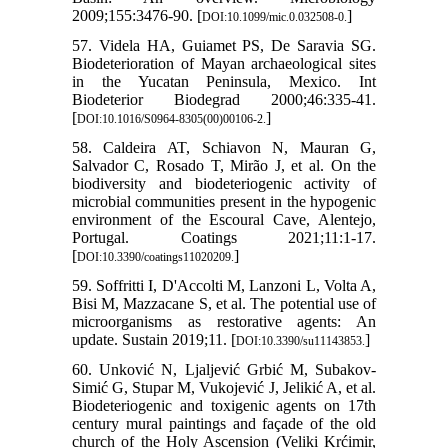
2009;155:3476-90. [
]
DOI:10.1099/mic.0.032508-0.
57. Videla HA, Guiamet PS, De Saravia SG.
Biodeterioration of Mayan archaeological sites
in the Yucatan Peninsula, Mexico. Int
Biodeterior Biodegrad 2000;46:335-41.
[
]
DOI:10.1016/S0964-8305(00)00106-2.
58. Caldeira AT, Schiavon N, Mauran G,
Salvador C, Rosado T, Mirão J, et al. On the
biodiversity and biodeteriogenic activity of
microbial communities present in the hypogenic
environment of the Escoural Cave, Alentejo,
Portugal. Coatings 2021;11:1-17.
[
]
DOI:10.3390/coatings11020209.
59. Soffritti I, D'Accolti M, Lanzoni L, Volta A,
Bisi M, Mazzacane S, et al. The potential use of
microorganisms as restorative agents: An
update. Sustain 2019;11. [
]
DOI:10.3390/su11143853.
60. Unković N, Ljaljević Grbić M, Subakov-
Simić G, Stupar M, Vukojević J, Jelikić A, et al.
Biodeteriogenic and toxigenic agents on 17th
century mural paintings and façade of the old
church of the Holy Ascension (Veliki Krćimir,