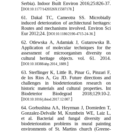
Serbia). Indoor Built Environ 2016;25:826-37.
[
]
DOI:10.1177/1420326X15587178.
61. Dakal TC, Cameotra SS. Microbially
induced deterioration of architectural heritages:
Routes and mechanisms involved. Environ Sci
Eur 2012;24. [
]
DOI:10.1186/2190-4715-24-36.
62. Otlewska A, Adamiak J, Gutarowska B.
Application of molecular techniques for the
assessment of microorganism diversity on
cultural heritage objects. vol. 61. 2014.
[
]
DOI:10.18388/abp.2014_1889.
63. Sterflinger K, Little B, Pinar G, Pinzari F,
de los Rios A, Gu JD. Future directions and
challenges in biodeterioration research on
historic materials and cultural properties. Int
Biodeterior Biodegrad 2018;129:10-2.
[
]
DOI:10.1016/j.ibiod.2017.12.007.
64. Gorbushina AA, Heyrman J, Dornieden T,
Gonzalez-Delvalle M, Krumbein WE, Laiz L,
et al. Bacterial and fungal diversity and
biodeterioration problems in mural painting
environments of St. Martins church (Greene-