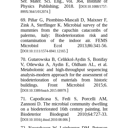
Ser. Mater. Sci. Eng., vol. 364, Institute of
Physics Publishing; 2018. [
DOI:10.1088/1757-
]
899X/364/1/012074.
69. Piñar G, Piombino-Mascali D, Maixner F,
Zink A, Sterflinger K. Microbial survey of the
mummies from the capuchin catacombs of
palermo, italy: Biodeterioration risk and
contamination of the indoor air. FEMS
Microbiol Ecol 2013;86:341-56.
[
]
DOI:10.1111/1574-6941.12165.
70. Gutarowska B, Celikkol-Aydin S, Bonifay
V, Otlewska A, Aydin E, Oldham AL, et al.
Metabolomic and high-throughput sequencing
analysis-modern approach for the assessment of
biodeterioration of materials from historic
buildings. Front Microbiol 2015;6.
[
]
DOI:10.3389/fmicb.2015.00979.
71. Capodicasa S, Fedi S, Porcelli AM,
Zannoni D. The microbial community dwelling
on a biodeteriorated 16th century painting. Int
Biodeterior Biodegrad 2010;64:727-33.
[
]
DOI:10.1016/j.ibiod.2010.08.006.
72. Neugebauer W, Leinberger DM, Petersen