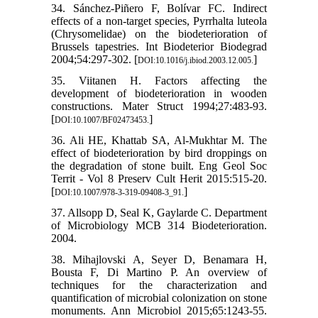
34. Sánchez-Piñero F, Bolívar FC. Indirect
effects of a non-target species, Pyrrhalta luteola
(Chrysomelidae) on the biodeterioration of
Brussels tapestries. Int Biodeterior Biodegrad
2004;54:297-302. [
]
DOI:10.1016/j.ibiod.2003.12.005.
35. Viitanen H. Factors affecting the
development of biodeterioration in wooden
constructions. Mater Struct 1994;27:483-93.
[
]
DOI:10.1007/BF02473453.
36. Ali HE, Khattab SA, Al-Mukhtar M. The
effect of biodeterioration by bird droppings on
the degradation of stone built. Eng Geol Soc
Territ - Vol 8 Preserv Cult Herit 2015:515-20.
[
]
DOI:10.1007/978-3-319-09408-3_91.
37. Allsopp D, Seal K, Gaylarde C. Department
of Microbiology MCB 314 Biodeterioration.
2004.
38. Mihajlovski A, Seyer D, Benamara H,
Bousta F, Di Martino P. An overview of
techniques for the characterization and
quantification of microbial colonization on stone
monuments. Ann Microbiol 2015;65:1243-55.