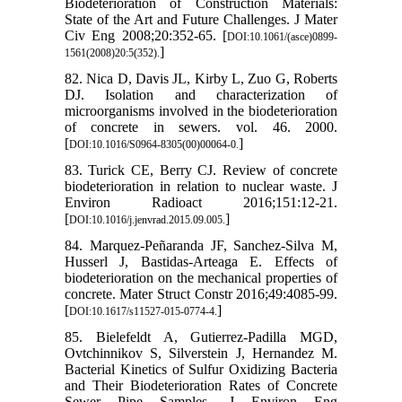
Biodeterioration of Construction Materials:
State of the Art and Future Challenges. J Mater
Civ Eng 2008;20:352-65. [
DOI:10.1061/(asce)0899-
]
1561(2008)20:5(352).
82. Nica D, Davis JL, Kirby L, Zuo G, Roberts
DJ. Isolation and characterization of
microorganisms involved in the biodeterioration
of concrete in sewers. vol. 46. 2000.
[
]
DOI:10.1016/S0964-8305(00)00064-0.
83. Turick CE, Berry CJ. Review of concrete
biodeterioration in relation to nuclear waste. J
Environ Radioact 2016;151:12-21.
[
]
DOI:10.1016/j.jenvrad.2015.09.005.
84. Marquez-Peñaranda JF, Sanchez-Silva M,
Husserl J, Bastidas-Arteaga E. Effects of
biodeterioration on the mechanical properties of
concrete. Mater Struct Constr 2016;49:4085-99.
[
]
DOI:10.1617/s11527-015-0774-4.
85. Bielefeldt A, Gutierrez-Padilla MGD,
Ovtchinnikov S, Silverstein J, Hernandez M.
Bacterial Kinetics of Sulfur Oxidizing Bacteria
and Their Biodeterioration Rates of Concrete
Sewer Pipe Samples. J Environ Eng