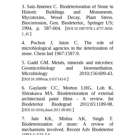
3. Saiz-Jimenez C. Biodeterioration of Stone in
Historic Buildings and Monuments.
Mycotoxins, Wood Decay, Plant Stress.
Biocorrosion, Gen. Biodeterior., Springer US;
1994, p. 587-604. [
DOI:10.1007/978-1-4757-9450-
]
2_45.
4. Pochon J, Jaton C. The role of
microbiological agencies in the deterioration of
stone. Chem Ind 1967:1587-9.
5. Gadd GM. Metals, minerals and microbes:
Geomicrobiology and bioremediation.
Microbiology 2010;156:609-43.
[
]
DOI:10.1099/mic.0.037143-0.
6. Gaylarde CC, Morton LHG, Loh K,
Shirakawa MA. Biodeterioration of external
architectural paint films - A review. Int
Biodeterior Biodegrad 2011;65:1189-98.
[
]
DOI:10.1016/j.ibiod.2011.09.005.
7. Jain KK, Mishra AK, Singh T.
Biodeterioration of stone: A review of
mechanisms involved. Recent Adv Biodeterior
1993;1:323-54.