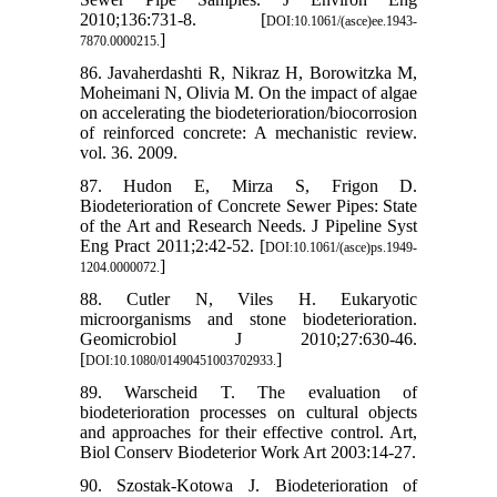
2010;136:731-8. [
DOI:10.1061/(asce)ee.1943-
]
7870.0000215.
86. Javaherdashti R, Nikraz H, Borowitzka M,
Moheimani N, Olivia M. On the impact of algae
on accelerating the biodeterioration/biocorrosion
of reinforced concrete: A mechanistic review.
vol. 36. 2009.
87. Hudon E, Mirza S, Frigon D.
Biodeterioration of Concrete Sewer Pipes: State
of the Art and Research Needs. J Pipeline Syst
Eng Pract 2011;2:42-52. [
DOI:10.1061/(asce)ps.1949-
]
1204.0000072.
88. Cutler N, Viles H. Eukaryotic
microorganisms and stone biodeterioration.
Geomicrobiol J 2010;27:630-46.
[
]
DOI:10.1080/01490451003702933.
89. Warscheid T. The evaluation of
biodeterioration processes on cultural objects
and approaches for their effective control. Art,
Biol Conserv Biodeterior Work Art 2003:14-27.
90. Szostak-Kotowa J. Biodeterioration of