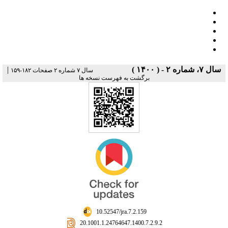
|
سال ۷، شماره ۲ - ( ۱۴۰۰ )
سال ۷ شماره ۲ صفحات ۱۸۲-۱۵۹
برگشت به فهرست نسخه ها
‎ 10.52547/jra.7.2.159
‎ 20.1001.1.24764647.1400.7.2.9.2