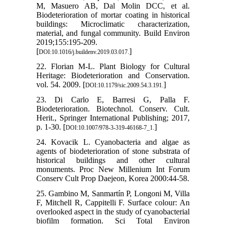
M, Masuero AB, Dal Molin DCC, et al.
Biodeterioration of mortar coating in historical
buildings: Microclimatic characterization,
material, and fungal community. Build Environ
2019;155:195-209.
[
]
DOI:10.1016/j.buildenv.2019.03.017.
22. Florian M-L. Plant Biology for Cultural
Heritage: Biodeterioration and Conservation.
vol. 54. 2009. [
]
DOI:10.1179/sic.2009.54.3.191.
23. Di Carlo E, Barresi G, Palla F.
Biodeterioration. Biotechnol. Conserv. Cult.
Herit., Springer International Publishing; 2017,
p. 1-30. [
]
DOI:10.1007/978-3-319-46168-7_1.
24. Kovacik L. Cyanobacteria and algae as
agents of biodeterioration of stone substrata of
historical buildings and other cultural
monuments. Proc New Millenium Int Forum
Conserv Cult Prop Daejeon, Korea 2000:44-58.
25. Gambino M, Sanmartín P, Longoni M, Villa
F, Mitchell R, Cappitelli F. Surface colour: An
overlooked aspect in the study of cyanobacterial
biofilm formation. Sci Total Environ