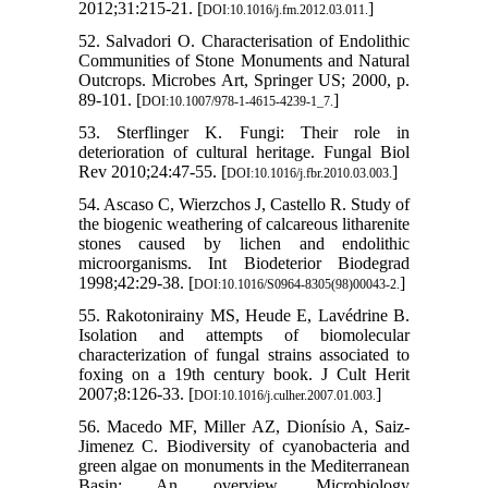
2012;31:215-21. [
]
DOI:10.1016/j.fm.2012.03.011.
52. Salvadori O. Characterisation of Endolithic
Communities of Stone Monuments and Natural
Outcrops. Microbes Art, Springer US; 2000, p.
89-101. [
]
DOI:10.1007/978-1-4615-4239-1_7.
53. Sterflinger K. Fungi: Their role in
deterioration of cultural heritage. Fungal Biol
Rev 2010;24:47-55. [
]
DOI:10.1016/j.fbr.2010.03.003.
54. Ascaso C, Wierzchos J, Castello R. Study of
the biogenic weathering of calcareous litharenite
stones caused by lichen and endolithic
microorganisms. Int Biodeterior Biodegrad
1998;42:29-38. [
]
DOI:10.1016/S0964-8305(98)00043-2.
55. Rakotonirainy MS, Heude E, Lavédrine B.
Isolation and attempts of biomolecular
characterization of fungal strains associated to
foxing on a 19th century book. J Cult Herit
2007;8:126-33. [
]
DOI:10.1016/j.culher.2007.01.003.
56. Macedo MF, Miller AZ, Dionísio A, Saiz-
Jimenez C. Biodiversity of cyanobacteria and
green algae on monuments in the Mediterranean
Basin: An overview. Microbiology