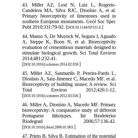
43. Miller AZ, Leal N, Laiz L, Rogerio-
Candelera MA, Silva RJC, Dionísio A, et al.
Primary bioreceptivity of limestones used in
southern European monuments. Geol Soc Spec
Publ 2010;331:79-92. [
]
DOI:10.1144/SP331.6.
44. Manso S, De Muynck W, Segura I, Aguado
A, Steppe K, Boon N, et al. Bioreceptivity
evaluation of cementitious materials designed to
stimulate biological growth. Sci Total Environ
2014;481:232-41.
[
]
DOI:10.1016/j.scitotenv.2014.02.059.
45. Miller AZ, Sanmartín P, Pereira-Pardo L,
Dionísio A, Saiz-Jimenez C, Macedo MF, et al.
Bioreceptivity of building stones: A review. Sci
Total Environ 2012;426:1-12.
[
]
DOI:10.1016/j.scitotenv.2012.03.026.
46. Miller A, Dionísio A, Macedo MF. Primary
bioreceptivity: A comparative study of different
Portuguese lithotypes. Int Biodeterior
Biodegrad 2006;57:136-42.
[
]
DOI:10.1016/j.ibiod.2006.01.003.
47. Prieto B, Silva B. Estimation of the potential