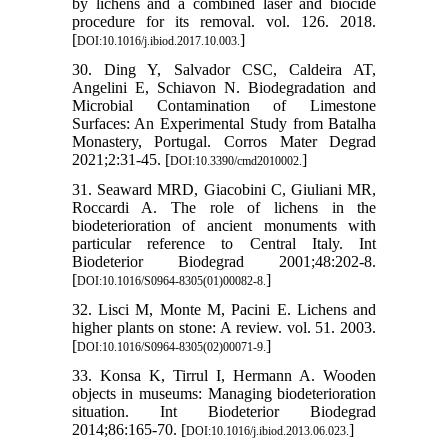
by lichens and a combined laser and biocide
procedure for its removal. vol. 126. 2018.
[
]
DOI:10.1016/j.ibiod.2017.10.003.
30. Ding Y, Salvador CSC, Caldeira AT,
Angelini E, Schiavon N. Biodegradation and
Microbial Contamination of Limestone
Surfaces: An Experimental Study from Batalha
Monastery, Portugal. Corros Mater Degrad
2021;2:31-45. [
]
DOI:10.3390/cmd2010002.
31. Seaward MRD, Giacobini C, Giuliani MR,
Roccardi A. The role of lichens in the
biodeterioration of ancient monuments with
particular reference to Central Italy. Int
Biodeterior Biodegrad 2001;48:202-8.
[
]
DOI:10.1016/S0964-8305(01)00082-8.
32. Lisci M, Monte M, Pacini E. Lichens and
higher plants on stone: A review. vol. 51. 2003.
[
]
DOI:10.1016/S0964-8305(02)00071-9.
33. Konsa K, Tirrul I, Hermann A. Wooden
objects in museums: Managing biodeterioration
situation. Int Biodeterior Biodegrad
2014;86:165-70. [
]
DOI:10.1016/j.ibiod.2013.06.023.