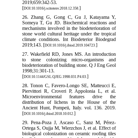
2019;659:342-53.
[
]
DOI:10.1016/j.scitotenv.2018.12.358.
26. Zhang G, Gong C, Gu J, Katayama Y,
Someya T, Gu JD. Biochemical reactions and
mechanisms involved in the biodeterioration of
stone world cultural heritage under the tropical
climate conditions. Int Biodeterior Biodegrad
2019;143. [
]
DOI:10.1016/j.ibiod.2019.104723.
27. Wakefield RD, Jones MS. An introduction
to stone colonizing micro-organisms and
biodeterioration of building stone. Q J Eng Geol
1998;31:301-13.
[
]
DOI:10.1144/GSL.QJEG.1998.031.P4.03.
28. Tonon C, Favero-Longo SE, Matteucci E,
Piervittori R, Croveri P, Appolonia L, et al.
Microenvironmental features drive the
distribution of lichens in the House of the
Ancient Hunt, Pompeii, Italy. vol. 136. 2019.
[
]
DOI:10.1016/j.ibiod.2018.10.012.
29. Pena-Poza J, Ascaso C, Sanz M, Pérez-
Ortega S, Oujja M, Wierzchos J, et al. Effect of
biological colonization on ceramic roofing tiles