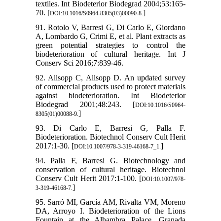
textiles. Int Biodeterior Biodegrad 2004;53:165-
70. [
]
DOI:10.1016/S0964-8305(03)00090-8.
91. Rotolo V, Barresi G, Di Carlo E, Giordano
A, Lombardo G, Crimi E, et al. Plant extracts as
green potential strategies to control the
biodeterioration of cultural heritage. Int J
Conserv Sci 2016;7:839-46.
92. Allsopp C, Allsopp D. An updated survey
of commercial products used to protect materials
against biodeterioration. Int Biodeterior
Biodegrad 2001;48:243. [
DOI:10.1016/S0964-
]
8305(01)00088-9.
93. Di Carlo E, Barresi G, Palla F.
Biodeterioration. Biotechnol Conserv Cult Herit
2017:1-30. [
]
DOI:10.1007/978-3-319-46168-7_1.
94. Palla F, Barresi G. Biotechnology and
conservation of cultural heritage. Biotechnol
Conserv Cult Herit 2017:1-100. [
DOI:10.1007/978-
]
3-319-46168-7.
95. Sarró MI, García AM, Rivalta VM, Moreno
DA, Arroyo I. Biodeterioration of the Lions
Fountain at the Alhambra Palace, Granada