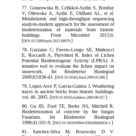
77. Gutarowska B, Celikkol-Aydin S, Bonifay
V, Otlewska A, Aydin E, Oldham AL, et al.
Metabolomic and high-throughput sequencing
analysis-modern approach for the assessment of
biodeterioration of materials from historic
buildings. Front Microbiol 2015;6.
[
]
DOI:10.3389/fmicb.2015.00979.
78. Gazzano C, Favero-Longo SE, Matteucci
E, Roccardi A, Piervittori R. Index of Lichen
Potential Biodeteriogenic Activity (LPBA): A
tentative tool to evaluate the lichen impact on
stonework. Int Biodeterior Biodegrad
2009;63:836-43. [
]
DOI:10.1016/j.ibiod.2009.05.006.
79. Lopez-Arce P, Garcia-Guinea J. Weathering
traces in ancient bricks from historic buildings.
vol. 40. 2005. [
]
DOI:10.1016/j.buildenv.2004.08.027.
80. Gu JD, Ford TE, Berke NS, Mitchell R.
Biodeterioration of concrete by the fungus
Fusarium. Int Biodeterior Biodegrad
1998;41:101-9. [
]
DOI:10.1016/S0964-8305(98)00034-1.
81. Sanchez-Silva M, Rosowsky D V.