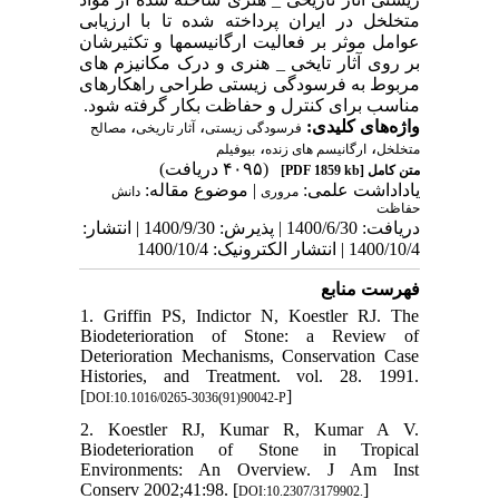
متخلخل در ایران پرداخته شده تا با ارزیابی
عوامل موثر بر فعالیت ارگانیسم­ها و تکثیرشان
بر روی آثار تایخی _ هنری و درک مکانیزم های
مربوط به فرسودگی زیستی طراحی راهکارهای
مناسب برای کنترل و حفاظت بکار گرفته شود.
،
،
واژه‌های کلیدی:
فرسودگی زیستی
آثار تاریخی
مصالح
،
،
متخلخل
ارگانیسم های زنده
بیوفیلم
(۴۰۹۵ دریافت)
[PDF 1859 kb]
متن کامل
یاداداشت علمی:
| موضوع مقاله:
مروری
دانش
حفاظت
دریافت: 1400/6/30 | پذیرش: 1400/9/30 | انتشار:
1400/10/4 | انتشار الکترونیک: 1400/10/4
فهرست منابع
1. Griffin PS, Indictor N, Koestler RJ. The
Biodeterioration of Stone: a Review of
Deterioration Mechanisms, Conservation Case
Histories, and Treatment. vol. 28. 1991.
[
]
DOI:10.1016/0265-3036(91)90042-P
2. Koestler RJ, Kumar R, Kumar A V.
Biodeterioration of Stone in Tropical
Environments: An Overview. J Am Inst
Conserv 2002;41:98. [
]
DOI:10.2307/3179902.