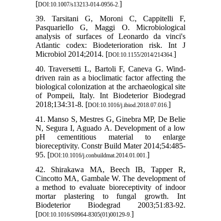
[
]
DOI:10.1007/s13213-014-0956-2.
39. Tarsitani G, Moroni C, Cappitelli F,
Pasquariello G, Maggi O. Microbiological
analysis of surfaces of Leonardo da vinci's
Atlantic codex: Biodeterioration risk. Int J
Microbiol 2014;2014. [
]
DOI:10.1155/2014/214364.
40. Traversetti L, Bartoli F, Caneva G. Wind-
driven rain as a bioclimatic factor affecting the
biological colonization at the archaeological site
of Pompeii, Italy. Int Biodeterior Biodegrad
2018;134:31-8. [
]
DOI:10.1016/j.ibiod.2018.07.016.
41. Manso S, Mestres G, Ginebra MP, De Belie
N, Segura I, Aguado A. Development of a low
pH cementitious material to enlarge
bioreceptivity. Constr Build Mater 2014;54:485-
95. [
]
DOI:10.1016/j.conbuildmat.2014.01.001.
42. Shirakawa MA, Beech IB, Tapper R,
Cincotto MA, Gambale W. The development of
a method to evaluate bioreceptivity of indoor
mortar plastering to fungal growth. Int
Biodeterior Biodegrad 2003;51:83-92.
[
]
DOI:10.1016/S0964-8305(01)00129-9.