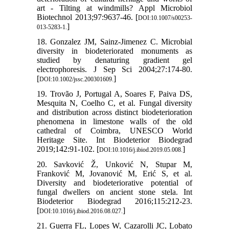
art - Tilting at windmills? Appl Microbiol
Biotechnol 2013;97:9637-46. [
DOI:10.1007/s00253-
]
013-5283-1.
18. Gonzalez JM, Sainz-Jimenez C. Microbial
diversity in biodeteriorated monuments as
studied by denaturing gradient gel
electrophoresis. J Sep Sci 2004;27:174-80.
[
]
DOI:10.1002/jssc.200301609.
19. Trovão J, Portugal A, Soares F, Paiva DS,
Mesquita N, Coelho C, et al. Fungal diversity
and distribution across distinct biodeterioration
phenomena in limestone walls of the old
cathedral of Coimbra, UNESCO World
Heritage Site. Int Biodeterior Biodegrad
2019;142:91-102. [
]
DOI:10.1016/j.ibiod.2019.05.008.
20. Savković Ž, Unković N, Stupar M,
Franković M, Jovanović M, Erić S, et al.
Diversity and biodeteriorative potential of
fungal dwellers on ancient stone stela. Int
Biodeterior Biodegrad 2016;115:212-23.
[
]
DOI:10.1016/j.ibiod.2016.08.027.
21. Guerra FL, Lopes W, Cazarolli JC, Lobato