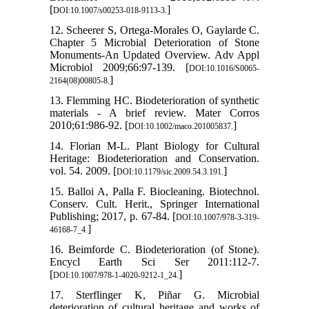
[
]
DOI:10.1007/s00253-018-9113-3.
12. Scheerer S, Ortega-Morales O, Gaylarde C.
Chapter 5 Microbial Deterioration of Stone
Monuments-An Updated Overview. Adv Appl
Microbiol 2009;66:97-139. [
DOI:10.1016/S0065-
]
2164(08)00805-8.
13. Flemming HC. Biodeterioration of synthetic
materials - A brief review. Mater Corros
2010;61:986-92. [
]
DOI:10.1002/maco.201005837.
14. Florian M-L. Plant Biology for Cultural
Heritage: Biodeterioration and Conservation.
vol. 54. 2009. [
]
DOI:10.1179/sic.2009.54.3.191.
15. Balloi A, Palla F. Biocleaning. Biotechnol.
Conserv. Cult. Herit., Springer International
Publishing; 2017, p. 67-84. [
DOI:10.1007/978-3-319-
]
46168-7_4.
16. Beimforde C. Biodeterioration (of Stone).
Encycl Earth Sci Ser 2011:112-7.
[
]
DOI:10.1007/978-1-4020-9212-1_24.
17. Sterflinger K, Piñar G. Microbial
deterioration of cultural heritage and works of