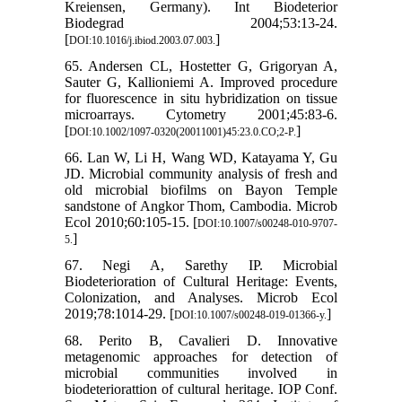
Kreiensen, Germany). Int Biodeterior
Biodegrad 2004;53:13-24.
[
]
DOI:10.1016/j.ibiod.2003.07.003.
65. Andersen CL, Hostetter G, Grigoryan A,
Sauter G, Kallioniemi A. Improved procedure
for fluorescence in situ hybridization on tissue
microarrays. Cytometry 2001;45:83-6.
[
]
DOI:10.1002/1097-0320(20011001)45:23.0.CO;2-P.
66. Lan W, Li H, Wang WD, Katayama Y, Gu
JD. Microbial community analysis of fresh and
old microbial biofilms on Bayon Temple
sandstone of Angkor Thom, Cambodia. Microb
Ecol 2010;60:105-15. [
DOI:10.1007/s00248-010-9707-
]
5.
67. Negi A, Sarethy IP. Microbial
Biodeterioration of Cultural Heritage: Events,
Colonization, and Analyses. Microb Ecol
2019;78:1014-29. [
]
DOI:10.1007/s00248-019-01366-y.
68. Perito B, Cavalieri D. Innovative
metagenomic approaches for detection of
microbial communities involved in
biodeteriorattion of cultural heritage. IOP Conf.