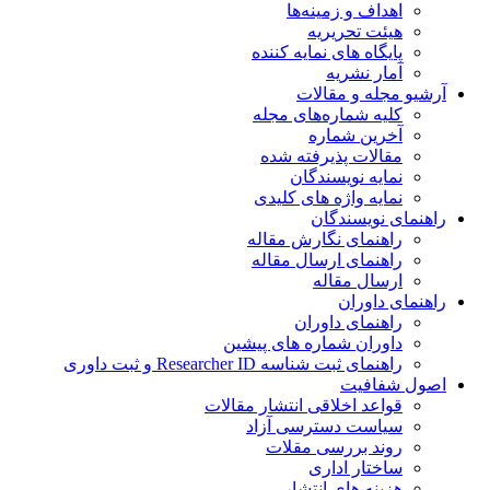
اهداف و زمینه‌ها
هیئت تحریریه
پایگاه های نمایه کننده
آمار نشریه
آرشیو مجله و مقالات
کلیه شماره‌های مجله
آخرین شماره
مقالات پذیرفته شده
نمایه نویسندگان
نمایه واژه های کلیدی
راهنمای نویسندگان
راهنمای نگارش مقاله
راهنمای ارسال مقاله
ارسال مقاله
راهنمای داوران
راهنمای داوران
داوران شماره های پیشین
راهنمای ثبت شناسه Researcher ID و ثبت داوری
اصول شفافیت
قواعد اخلاقی انتشار مقالات
سیاست دسترسی آزاد
روند بررسی مقلات
ساختار اداری
هزینه های انتشار