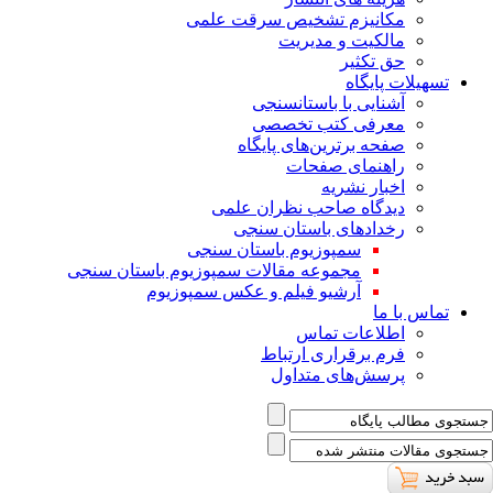
ﻣﮑﺎﻧﯿﺰم ﺗﺸﺨﯿﺺ ﺳﺮﻗﺖ ﻋﻠﻤﯽ
مالکیت و مدیریت
حق تکثیر
تسهیلات پایگاه
آشنایی با باستانسنجی
معرفی کتب تخصصی
صفحه برترین‌های پایگاه
راهنمای صفحات
اخبار نشریه
دیدگاه صاحب نظران علمی
رخدادهای باستان سنجی
سمپوزیوم باستان سنجی
مجموعه مقالات سمپوزیوم باستان سنجی
آرشیو فیلم و عکس سمپوزیوم
تماس با ما
اطلاعات تماس
فرم برقراری ارتباط
پرسش‌های متداول