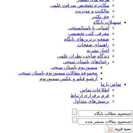
ﻣﮑﺎﻧﯿﺰم ﺗﺸﺨﯿﺺ ﺳﺮﻗﺖ ﻋﻠﻤﯽ
مالکیت و مدیریت
حق تکثیر
تسهیلات پایگاه
آشنایی با باستانسنجی
معرفی کتب تخصصی
صفحه برترین‌های پایگاه
راهنمای صفحات
اخبار نشریه
دیدگاه صاحب نظران علمی
رخدادهای باستان سنجی
سمپوزیوم باستان سنجی
مجموعه مقالات سمپوزیوم باستان سنجی
آرشیو فیلم و عکس سمپوزیوم
تماس با ما
اطلاعات تماس
فرم برقراری ارتباط
پرسش‌های متداول