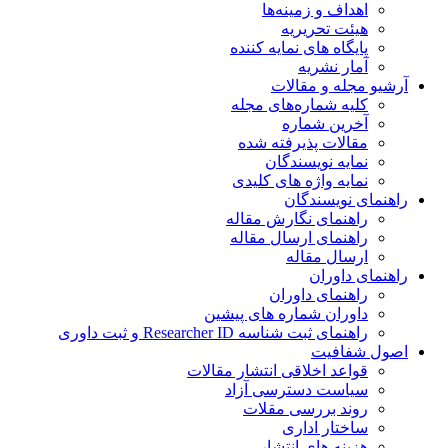
اهداف و زمینه‌ها
هیئت تحریریه
پایگاه های نمایه کننده
آمار نشریه
آرشیو مجله و مقالات
کلیه شماره‌های مجله
آخرین شماره
مقالات پذیرفته شده
نمایه نویسندگان
نمایه واژه های کلیدی
راهنمای نویسندگان
راهنمای نگارش مقاله
راهنمای ارسال مقاله
ارسال مقاله
راهنمای داوران
راهنمای داوران
داوران شماره های پیشین
راهنمای ثبت شناسه Researcher ID و ثبت داوری
اصول شفافیت
قواعد اخلاقی انتشار مقالات
سیاست دسترسی آزاد
روند بررسی مقلات
ساختار اداری
هزینه های انتشار