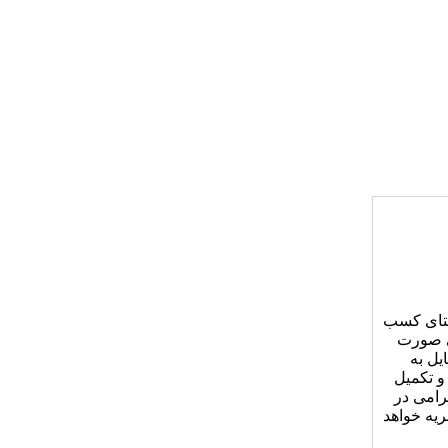
استای کسب
تی صورت
یل به
و تکمیل
رامی در
ریه خواهد