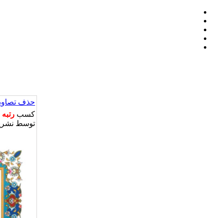
حذف تصاویر
کسب
رتبه 
توسط نشری