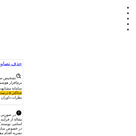
حذف تصاویر
تشخیص سرقت
نرم‌افزار هوشم
سامانه مشابهت‌
حداکثر ۵ درصد با یک مقاله واحد تعیین شده است.
نظرات داوران م
در صورتی 
مقاله از فرآین
اسامی نویسندگا
در خصوص سایر 
نشریه اقدام م