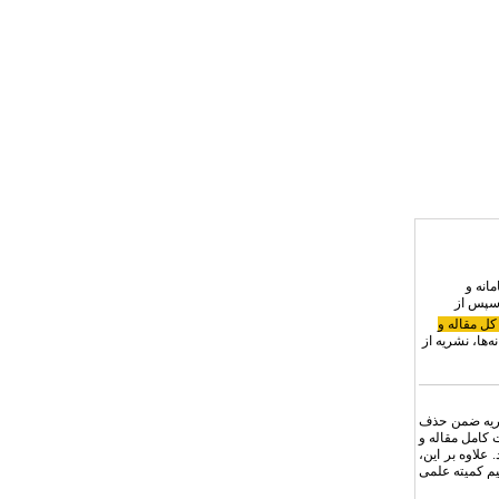
انه و
سپس از
ر ۱۵ درصد برای کل مقاله و
‌ها، نشریه از
شریه ضمن حذف
 کامل مقاله و
علاوه بر این،
م کمیته علمی