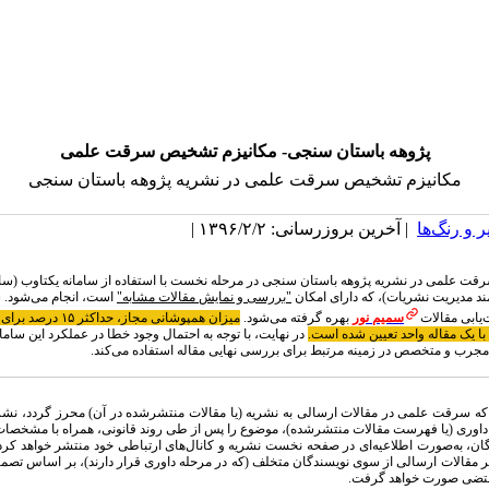
پژوهه باستان سنجی- ﻣﮑﺎﻧﯿﺰم ﺗﺸﺨﯿﺺ ﺳﺮﻗﺖ ﻋﻠﻤﯽ
ﻣﮑﺎﻧﯿﺰم ﺗﺸﺨﯿﺺ ﺳﺮﻗﺖ ﻋﻠﻤﯽ در ﻧﺸﺮیه پژوهه باستان سنجی
 و رنگ‌ها
| آخرین بروزرسانی: ۱۳۹۶/۲/۲ |
 علمی در نشریه پژوهه باستان سنجی در مرحله نخست با استفاده از سامانه یکتاوب (سام
ند مدیریت نشریات)، که دارای امکان
"بررسی و نمایش مقالات مشابه"
است، انجام می‌شود. 
یابی مقالات
سمیم نور
بهره گرفته می‌شود.
میزان همپوشانی مجاز، حداکث
در نهایت، با توجه به احتمال وجود خطا در عملکرد این سامانه
جرب و متخصص در زمینه مرتبط برای بررسی نهایی مقاله استفاده می‌کند.
که سرقت علمی در مقالات ارسالی به نشریه (یا مقالات منتشرشده در آن) محرز گردد، ن
د داوری (یا فهرست مقالات منتشرشده)، موضوع را پس از طی روند قانونی، همراه با مشخصات
ن، به‌صورت اطلاعیه‌ای در صفحه نخست نشریه و کانال‌های ارتباطی خود منتشر خواهد کرد. 
مقالات ارسالی از سوی نویسندگان متخلف (که در مرحله داوری قرار دارند)، بر اساس تصمی
قتضی صورت خواهد گرفت.