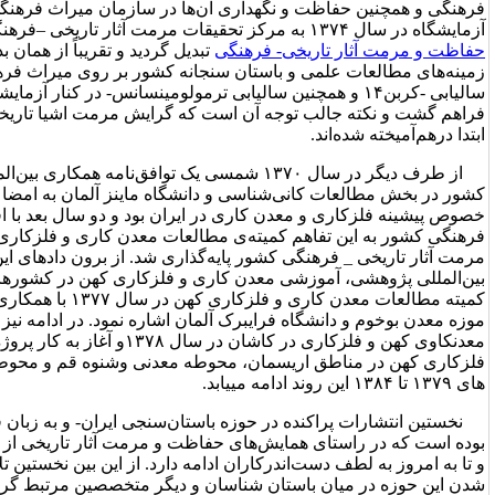
ری آن‌ها در سازمان میراث فرهنگی کشور تأسیس گردید. این
پژوهشکده
هنگی
تبدیل گردید و تقریباً از همان بدو تأسیس پژوهشکده مرمت
ن سنجانه کشور بر روی میراث فرهنگی با تجهیز آزمایشگاه‌های
همچنین سالیابی ترمولومینسانس- در کنار آزمایشگاه‌های آنالیز و شناخت مواد
ن است که گرایش مرمت اشیا تاریخی و باستان‌سنجی کشور از همان
 طرف دیگر در سال ۱۳۷۰ شمسی یک توافق‌نامه همکاری بین‌المللی مابین سازمان زمین‌شناسی
 و دانشگاه ماینز آلمان به امضا رسید که مبنای آن مطالعه در
ری در ایران بود و دو سال بعد با افزوده شدن سازمان میراث
ته‌ی مطالعات معدن کاری و فلزکاری کهن در پژوهشکده حفاظت و
پایه‌گذاری شد. از برون دادهای این تفاهم شاید بتوان به سمپوزیوم
ن کاری و فلزکاری کهن در کشورهای آسیای میانه و باختری توسط
کمیته مطالعات معدن کاری و فلزکاری کهن در سال ۱۳۷۷ با همکاری مرکز باستان‌شناسی آلمان،
برک آلمان اشاره نمود. در ادامه نیز با شکل‌گیری دوره آموزشی
معدنکاوی کهن و فلزکاری در کاشان در سال ۱۳۷۸و آغاز به کار پروژه مشترک مطالعات معدنکاوی و
، محوطه معدنی وشنوه قم و محوطه معدنی انارک در فاصله سال
.
زه باستان‌سنجی ایران- و به زبان فارسی- همان مجموعه مقالاتی
بوده است که در راستای همایش‌های حفاظت و مرمت آثار تاریخی از سال ۱۳۷۵ به بعد به چاپ رسیده
ران ادامه دارد. از این بین نخستین تلاشی که باعث به رسمیت شناخته
شناسان و دیگر متخصصین مرتبط گردید. برگزاری نخستین همایش