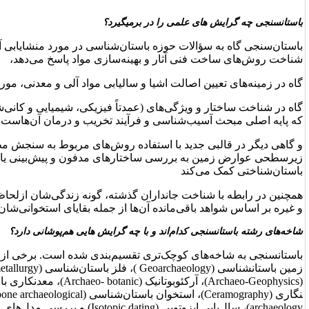
ر برمی­گیرد؟
 باستان‌شناسی در مورد منشایابی آثار، فرآیندهای معدن کاری،
 بهینه‌سازی مواد پاسخ می‌دهد،
ا و سالیابی مواد آلی و معدنی، مورد استفاده قرار می‌گیرد،
 (عمدتاً فیزیکی، شیمیایی و کانی‌شناختی) مواد باستانی و موزه‌ای
و فرآیند تخریب و درمان آن‌هاست به کار گرفته می‌شود
استفاده روش‌های مربوط به سنجش مظاهر و محتویات رو سطحی و
ساختارهای مدفون و پیش‌بینی یافته‌های کاوش‌های
اران گذشته، گونه زندگی‌شان ازلحاظ اقلیمی و همچنین گونه مرگشان
 آن‌ها از جمله بقایای استخوانی‌شان به کار گرفته می‌شود
.
و با چه گرایش ­هایی هم‌پوشانی دارد؟
ی تقسیم‌بندی شده است. برخی از این زیرشاخه‌ها عبارت‌اند از:
Geo
)، فلز باستان‌شناسی (
Archaeometallurgy
)، آرکئوژئوفیزیک
یک (
Archaeo- botanic
)، معدنکاری باستانی (
Ancient mining
)، سفال­
 باستان‌شناسی (
archaeological
bone
)، جانور باستان‌شناسی (
Zoo
Isotopic dating
) و بررسی مدل‌های ژئوشیمیایی. ملات‌شناسی