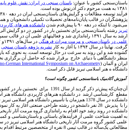
تان سنجی در ایران: نقش علوم پایه در باستان شناسی
”
به سال
.
فرآیند توسعه مطالعات و گرایش‌های باستان‌سنجی ایران در دهه ۱۳۸۰شمسی به مطالعات
ای تحصیلات تکمیلی دانشجویان و همچنین انتشار مقالات علمی خلاصه
دانشکده هنرهای کاربردی دانشگاه هنر اسلامی
ستین بار در کشور در دو گرایش آلی و معدنی در مقطع کارشناسی
کاربرد تحلیل‌های
میراث فرهنگی
در سال‌های ۱۳۹۱و ۱۳۹۲ بیشتر مورد توجه قرار
نشریه پژوهه باستان سنجی
باب جدیدی در انتشارات این حوزه
 حال توسعه است. به نحوی که بار دیگر روابط علمی این حوزه از
رقرار شده که حاصل آن برگزاری نخستین سمپوزیوم باستان‌سنجی
The Irano-German International Symposiu
) در آبان ماه ۱۳۹۵در
 ذکر است.
چگونه است؟
آن‌چنان‌که پیش‌تر ذکر گردید از سال 1391 برای نخستین بار در کشور آموزش رشته باستان‌سنجی در
هنرهای کاربردی دانشگاه هنر اسلامی تبریز آغاز گردید. این
ال 1378 هم‌زمان با تأسیس دانشگاه هنر اسلامی تبریز فعالیت آموزشی و پژوهشی خود
را با پذیرش 28 نفر دانشجو در رشته طراحی صنعتی آغاز به کار نمود. ده سال بعد (سال 1387) این
 راه‌اندازی گروه مرمت آثار تاریخی با پذیرش دانشجو نمود. با توجه
های باستانی و باستان‌شناسی و کمبود چنین رویکردی در ساختار
علمی کشور گروه مرمت آثار تاریخی دانشگاه هنر اسلامی تبریز در سال ­تحصیلی 90-1389 در یک روند
مطالعاتی یک‌ساله در قالب تیمی 8 نفره از متخصصین مرتبط اقدام به آماده­سازی و تدوین سرفصل