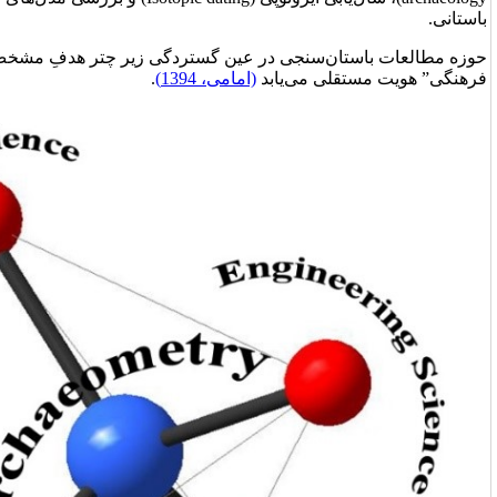
 عین گستردگی زیر چتر هدفِ مشخصِ” مطالعات علمی میراث
امامی، 1394)
.