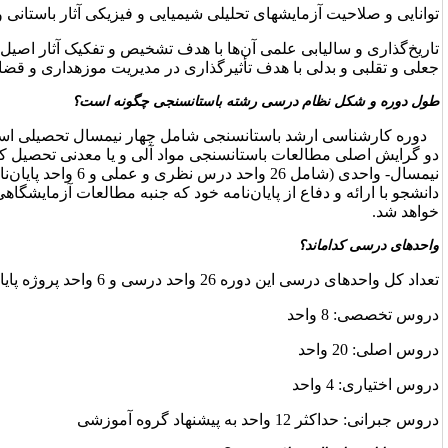
یلی شیمیایی و فیزیکی آثار باستانی و اموال تاریخی و فرهنگی و هنری
ا با هدف تشخیص و تفکیک آثار اصیل باستانی و هنری از نمونه­های
یرگذاری در مدیریت موزه­داری و قضاوت محاکم دادگستری.
باستان­سنجی چگونه است؟
ی شامل چهار نیمسال تحصیلی است که دانشجو می‌تواند در یکی از
سنجی مواد آلی و یا معدنی تحصیل کند. شکل این نظام به صورت
نیمسال- واحدی (شامل 26 واحد درس نظری و عملی و 6 واحد پایان‌نامه) ارائه می­شود که در پایان
امه خود که جنبه مطالعات آزمایشگاهی و یا میدانی دارد، فارغ‌التحصیل
است: