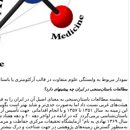
تفاوت در قالب آرکئومتری یا باستان‌سنجی
ینه­ای دارد؟
 معنای اصیل آن در ایران را به قبل از انقلاب و حاصل مطالعات
ورت جدی‌تر و شاید بهتر است بگوییم بومی‌تر. نخستین تلاش‌ها در
ین زمینه به سال ۱۳۵۱ تا ۱۳۵۷ و با انجام اقداماتی جهت تأسیس آزمایشگاه مطالعات علمی آثار
باستان‌شناسی برمی‌گردد که در ادامه در اواخر دهه ۶۰ و دهه هفتاد شمسی برمی‌گردد. به‌نحوی‌که در
 آزمایشگاه تحقیقات مرکزی حفاظت و مرمت آثار تاریخی – فرهنگی”
ی در جهت شناخت و درک بیشتر و دقیق‌تر از آثار تاریخی –