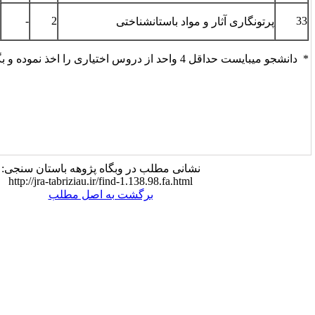
-
-
2
-
2
ان­شناختی
لب در وبگاه پژوهه باستان سنجی:
http://jra-tabriziau.ir/find-1.138.98
برگشت به اصل مطلب