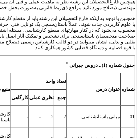
 نظر به ماهیت عملی و فنی آن می‌توانند در قالب شرکت‌های فنی-
جع ذی‌ربط قانونی به‌صورت بخش خصوصی اشتغال ورزند.
تحصیلان این رشته باید از مقطع کارشناسی باستان‌شناسی و یا مرمت و
ً باستان‌سنجی یک توانایی فنی- حرفه‌ای مضاعف برای ایشان
های مقطع کارشناسی، مسئله اشتغال ایشان را توجیه می­کند. نظر به
ای تشخیص و تفکیک آثار اصیل باستانی و هنری از نمونه­های جعلی و
در دو قالب کارشناس رسمی ذیصلاح مستخدم و یا آزاد (موسسه حقوقی)
شور همکاری کنند.
*
تعداد واحد
منبع سرفصل درس
گرایش مربوط
جمع
نظری
عملی
کارگاهی
کارشناسی
2
2
-
-
کلیه گرایش­ها
باستان‌شناسی
کارشناسی مرمت
گرایش­ آثار و مواد