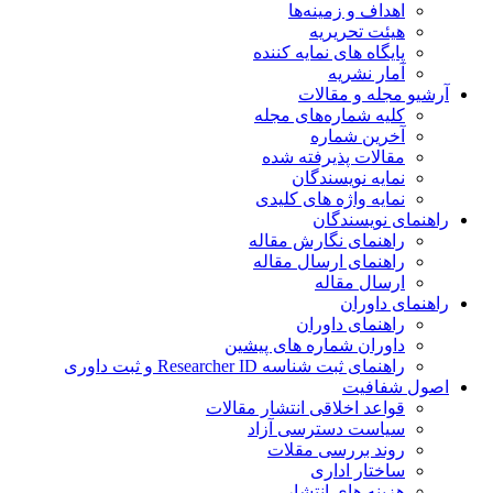
اهداف و زمینه‌ها
هیئت تحریریه
پایگاه های نمایه کننده
آمار نشریه
آرشیو مجله و مقالات
کلیه شماره‌های مجله
آخرین شماره
مقالات پذیرفته شده
نمایه نویسندگان
نمایه واژه های کلیدی
راهنمای نویسندگان
راهنمای نگارش مقاله
راهنمای ارسال مقاله
ارسال مقاله
راهنمای داوران
راهنمای داوران
داوران شماره های پیشین
راهنمای ثبت شناسه Researcher ID و ثبت داوری
اصول شفافیت
قواعد اخلاقی انتشار مقالات
سیاست دسترسی آزاد
روند بررسی مقلات
ساختار اداری
هزینه های انتشار