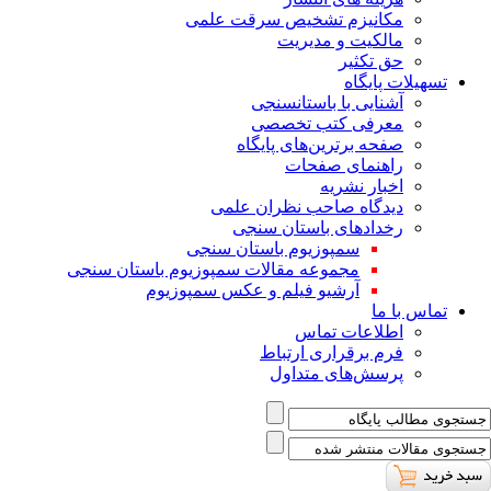
ﻣﮑﺎﻧﯿﺰم ﺗﺸﺨﯿﺺ ﺳﺮﻗﺖ ﻋﻠﻤﯽ
مالکیت و مدیریت
حق تکثیر
تسهیلات پایگاه
آشنایی با باستانسنجی
معرفی کتب تخصصی
صفحه برترین‌های پایگاه
راهنمای صفحات
اخبار نشریه
دیدگاه صاحب نظران علمی
رخدادهای باستان سنجی
سمپوزیوم باستان سنجی
مجموعه مقالات سمپوزیوم باستان سنجی
آرشیو فیلم و عکس سمپوزیوم
تماس با ما
اطلاعات تماس
فرم برقراری ارتباط
پرسش‌های متداول