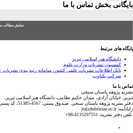
بایگانی بخش
تماس با ما
نمایش مطالب من
پایگاه های مرتبط
دانشگاه هنر اسلامی تبریز
کمسیون نشریات وزارت علوم
بانک اطلاعات نشریات علمی کشور، سامانه رتبه بندی نشریات 
شرکت یکتاوب
تماس با ما
نشریه پژوهه باستان سنجی
تبریز، خیابان آزادی، میدان حکیم نظامی، دانشگاه هنر اسلامی تبریز،
دفتر نشریه پژوهه­ باستان­ سنجی صندوق پستی: 4567-51385، کد پستی:5164736931
رایانامه: jra[a]tabriziau.ac.ir
تلفن دفتر نشریه: 4135297551-98+