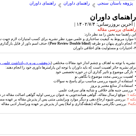
پژوهه باستان سنجی
راهنمای داوران
راهنمای داوران
راهنمای داوران
| آخرین بروزرسانی: ۱۴۰۲/۷/۴ |
راهنمای بررسی مقاله
این راهنما سه بخش را مد نظر دارد:
۱-موارد مربوط به کیفیت ساختاری و علمی مورد نظر نشریه برای کسب امتیازات لازم جهت نشر
۲- انجام داوری پنهان دو طرفه (
Peer Review Double blind
)/ حذف اسم داور از فایل بارگذاری
۳-
اختیارات و مسئولیت ­های اخلاقی داوران
نشریه با توجه به اهداف و چشم انداز خود مقالات مختلفی (
پژوهشی، مروری،یادداشت علمی و 
برای نشریه حائز اهمیت است که باید داوران با توجه این پارامترها داوری خود را انجام دهند:
• تازگی موضوع و تاثیر گذاری آن در حوزه تخصصی خود
• اهمیت بررسی مجدد موضوع با نگاهی نو
• استفاده از شیوه بررسی مناسب برای پاسخ به سوالات
• استفاده از منابع معتبر و بروز
• بررسی جنبه های خلاقی و شائبه های سرقت علمی
نکته ۱:
موقع ارسال مقاله، گواهی همانندجویی به عنوان بررسی اولیه گواهی اصالت مقاله در ن
نکته ۲:
بررسی شیوه ارجاع دهی و دیگر موارد ویرایشی متنی پس از پذیرش مقاله بر عهده مسئ
نکته۳:
بررسی نگارشی مقاله (نقطه‌گذاری و املا) پس از پذیرش بر عهده ویراستار ادبی مقاله خ