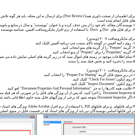
برای اطمینان از صحت داوری همتا (
Peer Review
) برای ارسال به این مجله، باید هر گونه تلا
های فایل انجام شده است
:
۱-نویسندگان مقاله، نام خود را از متن حذف کرده و با عنوان "نویسنده" و سال در منابع و پانویسها استفاده شود به جای آنکه نام نویسنده، عنوان مقاله و غیره قرار گیرد.
۲- برای فایل های
.Doc
و
.Docx
با استفاده از نرم افزار مایکروسافت آفیس، شناسه نویسنده نی
برای مایکروسافت ۲۰۰۷ (ویندوز)
:
۱- روی دکمه آفیس در گوشه بالای سمت چپ برنامه آفیس کلیک کنید
۲- گزینه "
Prepare
" را از گزینه های منو انتخاب کنید
.
۳- گزینه
"Properties”
را برای "
Prepare
" از منو انتخاب کنید
.
۴-تمام اطلاعات موجود در زمینه های اموال سند که در زیر گزینه های اصلی نمایش داده می شود را حذف کنید
۵-سند را ذخیره کنید و بخش فیلد سند را ببندید
برای مایکروسافت ۲۰۱۰ (ویندوز)
:
۱-در زیر منوی فایل گزینه "
Prepare For Sharing
" را انتخاب کنید
.
۲-روی آیکون"
Check For Issues
" کلیک کنید
.
۳-روی آیکون "
Inspect Document
" کلیک کنید
.
۴-علامت همه کادرها را به جز "
Document Properties And Personal Information
" لغو کنید.
۵-
Document Inspector
را اجرا کنید، که پس از آن ویژگی های فایل را در صورتی که هر فیلد 
۶-اگر
Document Inspector
متوجه شود که برخی از ویژگیهای فایل سند حاوی اطلاعاتی باشد ش
۳-برای فایلهای و برای فایلهای
.Pdf
با استفاده از نرم افزار
Adobe Acrobat
ویژگی های اسناد ح
در این فایلها اسامی نویسندگان نیز باید از ویژگی های اسناد که در قسمت فایل در منوی اصلی