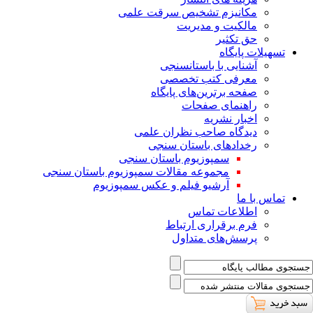
ﻣﮑﺎﻧﯿﺰم ﺗﺸﺨﯿﺺ ﺳﺮﻗﺖ ﻋﻠﻤﯽ
مالکیت و مدیریت
حق تکثیر
تسهیلات پایگاه
آشنایی با باستانسنجی
معرفی کتب تخصصی
صفحه برترین‌های پایگاه
راهنمای صفحات
اخبار نشریه
دیدگاه صاحب نظران علمی
رخدادهای باستان سنجی
سمپوزیوم باستان سنجی
مجموعه مقالات سمپوزیوم باستان سنجی
آرشیو فیلم و عکس سمپوزیوم
تماس با ما
اطلاعات تماس
فرم برقراری ارتباط
پرسش‌های متداول