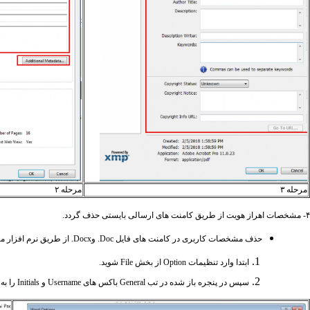
مرحله ۳
مرحله ۲
۴- مشخصات اهراز هویت از طریق کامنت های ارسالی بایستی حذف گردد.
حذف مشخصات کاربری در کامنت های فایل
.Doc
و
.Docx
از طریق نرم افزار م
ابتدا وارد تنظیمات
Option
از بخش
File
شوید.
سپس در پنجره باز شده در تب
General
باکس های
Username
و
Initials
را به