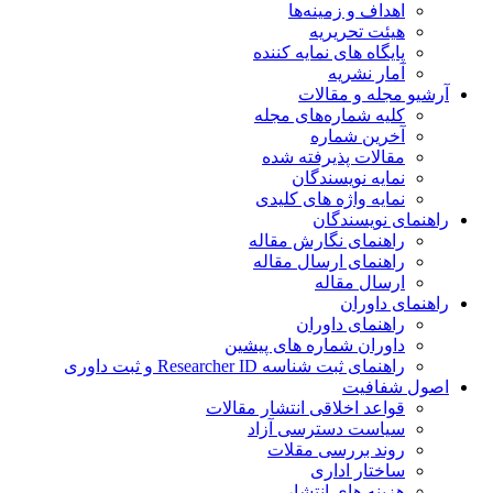
اهداف و زمینه‌ها
هیئت تحریریه
پایگاه های نمایه کننده
آمار نشریه
آرشیو مجله و مقالات
کلیه شماره‌های مجله
آخرین شماره
مقالات پذیرفته شده
نمایه نویسندگان
نمایه واژه های کلیدی
راهنمای نویسندگان
راهنمای نگارش مقاله
راهنمای ارسال مقاله
ارسال مقاله
راهنمای داوران
راهنمای داوران
داوران شماره های پیشین
راهنمای ثبت شناسه Researcher ID و ثبت داوری
اصول شفافیت
قواعد اخلاقی انتشار مقالات
سیاست دسترسی آزاد
روند بررسی مقلات
ساختار اداری
هزینه های انتشار