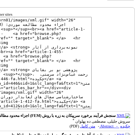
er sites
سنجش فرآیند برخورد سرپیکان به زره با روش (FEM) اجزاء محدود مطالعه موردی: سرپیکان‌های عصر آهن II و III گورستان قره تپه سگزآباد
*
سروش جلیلی، مصطفی ده پهلوان
چکیده
- Abstract
-
متن کامل
(PDF)