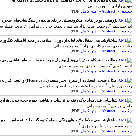
نمونه‌برداری از آثار تاریخی- فرهنگی در ایران: چالش‌ها و راهکارها
*
مهدی رازانی
، نوروز رجبی
چکیده
- Abstract
-
متن کامل
(PDF)
پژوهشی نو بر بقایای میکروفسیلی برجای مانده در سنگ‌ساب‌های صخره‌ای پ
*
آذر جنتی‌مهر
، رحمت عباس‌نژاد سرستی، نعمت حریری، فرامرز عزیزی، افشار سپ
چکیده
- Abstract
-
متن کامل
(PDF)
ساختارشناسی سفال های لعابدار دوران اسلامی در معبد آناهیتای کنگاور ب
*
فتانه رحیمی، مریم کلبادی نژاد
، محمد مرتضائی
چکیده
- Abstract
-
متن کامل
(PDF)
مطالعه استحکام‌بخش پلی‌وینیل‌بوتیرال جهت حفاظت سطح نقاشی روی چ
*
آنیسا شیری
، حسین احمدی، محسن محمدی
چکیده
- Abstract
-
متن کامل
(PDF)
امکان سنجی استفاده از شیره انجیر سفید (Ficuse caric) و عسل کنار به‌صورت هم‌افزا به‌عنوان بازدارنده خوردگی در آلیاژهای باستانی با درصد Cu-10Sn
*
وحید پورزرقان
، حمیدرضا بخشنده فرد، افشین ابراهیمی
چکیده
- Abstract
-
متن کامل
(PDF)
شناسایی فنی مواد به‌کاررفته در تزیینات و نقاشی چهره جعبه چوبی هزارپیش
*
دانیال هرندی
، مریم جوانی
چکیده
- Abstract
-
متن کامل
(PDF)
ساختارشناسی ملاط و لایه های رنگی سطح کتیبه گنبدخانۀ بقعه امین الدین 
*
حامد یعقوب زاده، یاسر حمزوی
چکیده
- Abstract
-
متن کامل
(PDF)