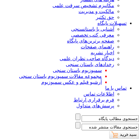
ﻣﮑﺎﻧﯿﺰم ﺗﺸﺨﯿﺺ ﺳﺮﻗﺖ ﻋﻠﻤﯽ
مالکیت و مدیریت
حق تکثیر
تسهیلات پایگاه
آشنایی با باستانسنجی
معرفی کتب تخصصی
صفحه برترین‌های پایگاه
راهنمای صفحات
اخبار نشریه
دیدگاه صاحب نظران علمی
رخدادهای باستان سنجی
سمپوزیوم باستان سنجی
مجموعه مقالات سمپوزیوم باستان سنجی
آرشیو فیلم و عکس سمپوزیوم
تماس با ما
اطلاعات تماس
فرم برقراری ارتباط
پرسش‌های متداول