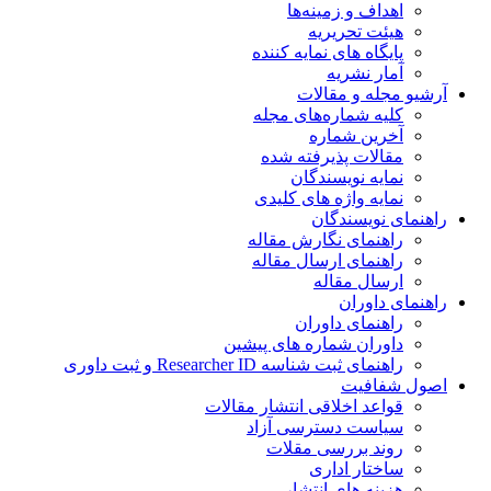
اهداف و زمینه‌ها
هیئت تحریریه
پایگاه های نمایه کننده
آمار نشریه
آرشیو مجله و مقالات
کلیه شماره‌های مجله
آخرین شماره
مقالات پذیرفته شده
نمایه نویسندگان
نمایه واژه های کلیدی
راهنمای نویسندگان
راهنمای نگارش مقاله
راهنمای ارسال مقاله
ارسال مقاله
راهنمای داوران
راهنمای داوران
داوران شماره های پیشین
راهنمای ثبت شناسه Researcher ID و ثبت داوری
اصول شفافیت
قواعد اخلاقی انتشار مقالات
سیاست دسترسی آزاد
روند بررسی مقلات
ساختار اداری
هزینه های انتشار