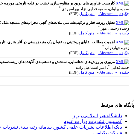
کاربست فناوری های نوین بر مقاوم‌سازی خشت در قلعه تاریخی مورچه خ
*
سمیه پهلوان، سمیه فدایی نژاد بهرامجردی
چکیده
- Abstract
-
متن کامل
(PDF)
تحلیل ریزساختار و ترکیب‌شناسی ملات‌های گچی محراب‌های مسجد ملک کرم
*
وحیده رحیمی مهر
چکیده
- Abstract
-
متن کامل
(PDF)
اهمیت مطالعه بقایای پروتئینی به‌عنوان یک منبع زیستی در آثار هنری، تا
*
زهره چهاردولی
چکیده
- Abstract
-
متن کامل
(PDF)
مروری بر روش‌های شناسایی، سنجش و دسته‌بندی آلاینده‌های زیست‌محی
*
حمید فدایی
، امیر اسماعیل زاده
چکیده
- Abstract
-
متن کامل
(PDF)
پایگاه های مرتبط
دانشگاه هنر اسلامی تبریز
کمسیون نشریات وزارت علوم
بانک اطلاعات نشریات علمی کشور، سامانه رتبه بندی نشریات 
شرکت یکتاوب