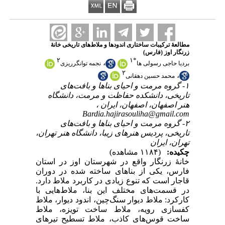
مطالعۀ ترکیبات ساختاری اندود‌ها و ملاط‌های تاریخی خانۀ
زرنگار اوز (فارس)
۲
۱
*
،
بردیا حاجی رسولی ها
نجمه توانگرریزی
۲
،
محمد حسین دهقانی
۱- گروه مرمت و احیای بناها و بافت‌های
تاریخی، دانشکده حفاظت و مرمت، دانشگاه
هنر اصفهان، اصفهان، ایران ،
Bardia.hajirasouliha@gmail.com
۲- گروه مرمت و احیای بناها و بافت‌های
تاریخی، پردیس هنر‌های زیبا، دانشگاه هنر تهران،
تهران، ایران
چکیده:
(۱۱۸۴ مشاهده)
خانۀ زرنگار واقع در شهرستان اوز در استان
فارس، یکی از بناهای ساخته شده در دوران
قاجار است که تنوع زیادی در کاربرد ملاط دارد.
در قسمت‌های مختلف این بنا، ملاط‌هایی با
کارکرد: ملاط دیوار سنگ‌چین، اندود دیوار، ملاط
کفسازی رویه، ملاط ساخت تویزه، ملاط
ساخت قوس‌های کاذب، ملاط تسطیح تیر‌های