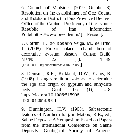
6. Council of Ministers. (2019, October 8).
Resolution on the establishment of Ooz County
and Bidshahr District in Fars Province [Decree].
Office of the Cabinet, Presidency of the Islamic
Republic of Iran Information
Portal.https://www.president.ir/ [in Persian].
7. Cotrim, H., do Ros'ario Veiga, M., de Brito,
J. (2008). Freixo palace: rehabilitation of
decorative gypsum plasters. Constr. Build.
Mater. 22 (1), 41-49.
[
]
DOI:10.1016/j.conbuildmat.2006.05.060
8. Denison, R.E., Kirkland, D.W., Evans, R.
(1998). Using strontium isotopes to determine
the age and origin of gypsum and anhydrite
beds. J. Geol. 106 (1), 1-18.
https://doi.org/10.1086/515996
[
]
DOI:10.1086/515996.
9. Dunnington, H.V. (1968). Salt-tectonic
features of Northern Iraq, in Mattox, R.B., ed.,
Saline Deposits: A Symposium Based on Papers
from the International Conference on Saline
Deposits. Geological Society of America