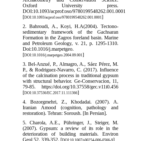
Oxford University press.
DOI:10.1093/acprof:oso/9780199548262.001.0001
[
]
DOI:10.1093/acprof:oso/9780199548262.001.0001
2. Bahroudi, A., Koyi, H.A(2004). Tectono-
sedimentary framework of the Gachsaran
Formation in the Zagros foreland basin. Marine
and Petroleum Geology, v. 21, p. 1295-1310.
Doi:10.1016/j.marpetgeo.
[
]
DOI:10.1016/j.marpetgeo.2004.09.001
3. Bel-Anzué, P., Almagro, A., Sáez Pérez, M.
P., & Rodriguez-Navarro, C. (2017). Influence
of the calcination process in traditional gypsum
with structural behavior. Ge-Conservacion, 11,
79-85. https://doi.org/10.37558/gec.v11i0.456
[
]
DOI:10.37536/EC.2017.11.111366
4. Bozorgmehri, Z., Khodadai. (2007). A.
Iranian Amood (cognition, pathology and
restoration). Tehran: Soroush. [In Persian].
5. Charola, A.E., Pühringer, J., Steiger, M.
(2007). Gypsum: a review of its role in the
deterioration of building materials. Environ
Geol 52, 339-352. [
]
DOI:10.1007/s00254-006-0566-9