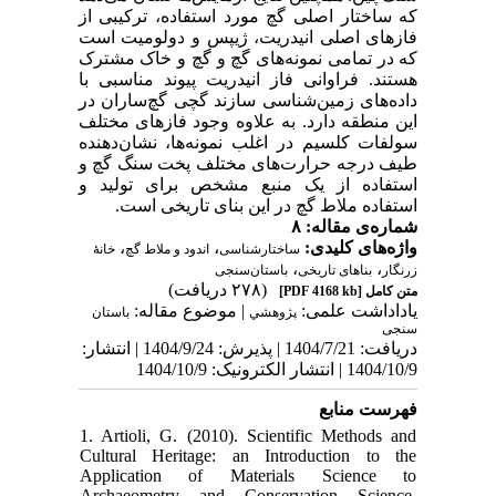
که ساختار اصلی گچ مورد استفاده، ترکیبی از
فاز‌های اصلی انیدریت، ژیپس و دولومیت است
که در تمامی نمونه‌های گچ و گچ و خاک مشترک
هستند. فراوانی فاز انیدریت پیوند مناسبی با
داده‌های زمین‌شناسی سازند گچی گچ‌ساران در
این منطقه دارد. به علاوه وجود فاز‌های مختلف
سولفات کلسیم در اغلب نمونه‌ها، نشان‌دهنده
طیف درجه حرارت‌های مختلف پخت سنگ گچ و
استفاده از یک منبع مشخص برای تولید و
استفاده ملاط گچ در این بنای تاریخی است.
شماره‌ی مقاله: ۸
،
،
واژه‌های کلیدی:
ساختار‌شناسی
اندود و ملاط گچ
خانۀ
،
،
زرنگار
بناهای تاریخی
باستان‌سنجی
(۲۷۸ دریافت)
[PDF 4168 kb]
متن کامل
یاداداشت علمی:
| موضوع مقاله:
پژوهشي
باستان
سنجی
دریافت: 1404/7/21 | پذیرش: 1404/9/24 | انتشار:
1404/10/9 | انتشار الکترونیک: 1404/10/9
فهرست منابع
1. Artioli, G. (2010). Scientific Methods and
Cultural Heritage: an Introduction to the
Application of Materials Science to
Archaeometry and Conservation Science.