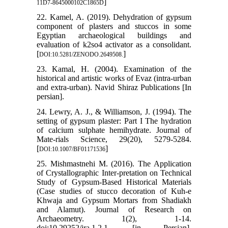
]
11D7-8645000102C1865D
22. Kamel, A. (2019). Dehydration of gypsum
component of plasters and stuccos in some
Egyptian archaeological buildings and
evaluation of k2so4 activator as a consolidant.
[
]
DOI:10.5281/ZENODO.2649508.
23. Kamal, H. (2004). Examination of the
historical and artistic works of Evaz (intra-urban
and extra-urban). Navid Shiraz Publications [In
persian].
24. Lewry, A. J., & Williamson, J. (1994). The
setting of gypsum plaster: Part I The hydration
of calcium sulphate hemihydrate. Journal of
Mate-rials Science, 29(20), 5279-5284.
[
]
DOI:10.1007/BF01171536
25. Mishmastnehi M. (2016). The Application
of Crystallographic Inter-pretation on Technical
Study of Gypsum-Based Historical Materials
(Case studies of stucco decoration of Kuh-e
Khwaja and Gypsum Mortars from Shadiakh
and Alamut). Journal of Research on
Archaeometry. 1(2), 1-14.
doi:10.29252/jra.1.2.1. [in Persian].