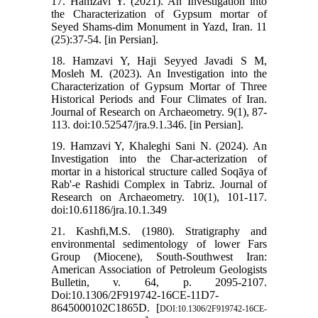
17. Hamzavi Y. (2021). An Investigation into
the Characterization of Gypsum mortar of
Seyed Shams-dim Monument in Yazd, Iran. 11
(25):37-54. [in Persian].
18. Hamzavi Y, Haji Seyyed Javadi S M,
Mosleh M. (2023). An Investigation into the
Characterization of Gypsum Mortar of Three
Historical Periods and Four Climates of Iran.
Journal of Research on Archaeometry. 9(1), 87-
113. doi:10.52547/jra.9.1.346. [in Persian].
19. Hamzavi Y, Khaleghi Sani N. (2024). An
Investigation into the Char-acterization of
mortar in a historical structure called Soqāya of
Rab'-e Rashidi Complex in Tabriz. Journal of
Research on Archaeometry. 10(1), 101-117.
doi:10.61186/jra.10.1.349
21. Kashfi,M.S. (1980). Stratigraphy and
environmental sedimentology of lower Fars
Group (Miocene), South-Southwest Iran:
American Association of Petroleum Geologists
Bulletin, v. 64, p. 2095-2107.
Doi:10.1306/2F919742-16CE-11D7-
8645000102C1865D. [
DOI:10.1306/2F919742-16CE-