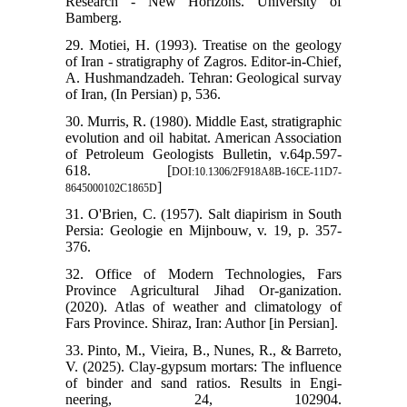
Research - New Horizons. University of
Bamberg.
29. Motiei, H. (1993). Treatise on the geology
of Iran - stratigraphy of Zagros. Editor-in-Chief,
A. Hushmandzadeh. Tehran: Geological survay
of Iran, (In Persian) p, 536.
30. Murris, R. (1980). Middle East, stratigraphic
evolution and oil habitat. American Association
of Petroleum Geologists Bulletin, v.64p.597-
618. [
DOI:10.1306/2F918A8B-16CE-11D7-
]
8645000102C1865D
31. O'Brien, C. (1957). Salt diapirism in South
Persia: Geologie en Mijnbouw, v. 19, p. 357-
376.
32. Office of Modern Technologies, Fars
Province Agricultural Jihad Or-ganization.
(2020). Atlas of weather and climatology of
Fars Province. Shiraz, Iran: Author [in Persian].
33. Pinto, M., Vieira, B., Nunes, R., & Barreto,
V. (2025). Clay-gypsum mortars: The influence
of binder and sand ratios. Results in Engi-
neering, 24, 102904.