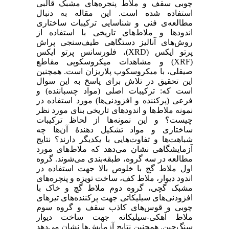
چوبی سقف و ملاط پنجره‌های مشبک قالبی
استفاده شده است. این مقاله به دنبال
مطالعه‌ی فنی و شناسایی ترکیبات ساختاری
اندود‌ها و ملاط‌های تاریخی با استفاده از
روش‌های آنالیز دستگاهی طیف‌سنجی پراش
پرتو ایکس (XRD)، فلورسانس پرتو ایکس
(XRF) و مشاهدات میکروسکوپی مقاطع
صیقلی، با میکروسکوپ پلاریزان است. همچنین
این تحقیق در تلاش برای پاسخ به این سوال
است که: ترکیبات اصلی (مواد چسباننده) و
فرعی (پرکننده و افزودنی‌ها) مورد استفاده در
نمونه ملاط‌ها و اندود‌های تاریخی بنای مورد نظر
چیست؟ و این نمونه‌ها از لحاظ ترکیبات
ساختاری و مواد تشکیل دهندۀ آن‌ها چه
شباهت‌ها و تفاوت‌هایی با یکدیگر دارند؟ نتایج
آزمایشگاهی نشان می‌دهد که ملاط‌های مورد
مطالعه در سه گروه، طبقه‌بندی می‌شوند. گروه
اول ملاط گچ با خلوص بالا جهت استفاده در
اندود دیوار، ملاط کف، ساخت تویزه و پنچره‌های
مشبک گچی، گروه دوم ملاط گچ و خاک با
افزودنی‌‌های سیلیکاتی جهت پرکننده‌های تیر‌های
چوبی و قوس‌های کاذب سقف و گروه سوم
ملاط آهکی-سیلیکاته جهت ساخت دیوار
سنگ‌چین. همچنین نتایج آزمایش‌ها نشان می‌دهد