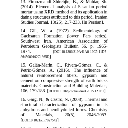
13. Firoozmandi Shirehjin, B., & Mahiar, Sh.
(2014). Elemental analysis of Sasanian period
mortar using XRD method and its application in
dating structures attributed to this period. Iranian
Studies Journal, 13(25), 217-233. [In Persian].
14. Gill, W. a. (1972). Sedimentology of
Gachsaran Formation (lower Fars series),
Southwest Iran. American Association of
Petroleum Geologists Bulletin 56, p. 1965-
1974. [
DOI:10.1306/819A41A0-16C5-11D7-
]
8645000102C1865D
15. Galán-Marín, C., Rivera-Gómez, C., &
Petric-Gómez, A. (2016). The influence of
natural reinforcement fibers, gypsum and
cement on compressive strength of earth bricks
materials. Construction and Building Materials,
106, 179-188. [
]
DOI:10.1016/j.conbuildmat.2015.12.031
16. Garg, N., & Castro, N. (2008). Thermal and
structural characterization of gypsum in its
anhydrous and hemihydrated forms. Chemistry
of Materials, 20(5), 2046-2053.
[
]
DOI:10.1021/cm7027542