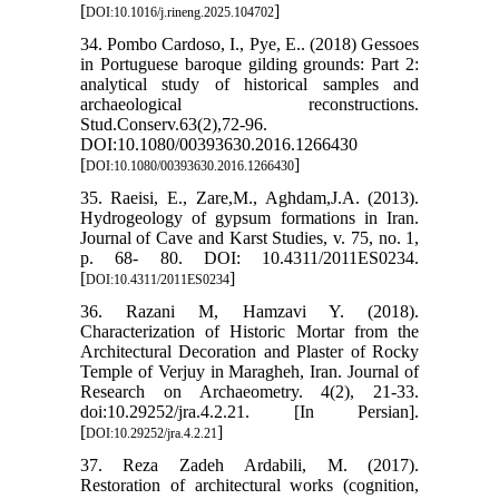
[
]
DOI:10.1016/j.rineng.2025.104702
34. Pombo Cardoso, I., Pye, E.. (2018) Gessoes
in Portuguese baroque gilding grounds: Part 2:
analytical study of historical samples and
archaeological reconstructions.
Stud.Conserv.63(2),72-96.
DOI:10.1080/00393630.2016.1266430
[
]
DOI:10.1080/00393630.2016.1266430
35. Raeisi, E., Zare,M., Aghdam,J.A. (2013).
Hydrogeology of gypsum formations in Iran.
Journal of Cave and Karst Studies, v. 75, no. 1,
p. 68- 80. DOI: 10.4311/2011ES0234.
[
]
DOI:10.4311/2011ES0234
36. Razani M, Hamzavi Y. (2018).
Characterization of Historic Mortar from the
Architectural Decoration and Plaster of Rocky
Temple of Verjuy in Maragheh, Iran. Journal of
Research on Archaeometry. 4(2), 21-33.
doi:10.29252/jra.4.2.21. [In Persian].
[
]
DOI:10.29252/jra.4.2.21
37. Reza Zadeh Ardabili, M. (2017).
Restoration of architectural works (cognition,