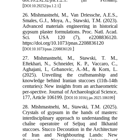
[
]
DOI:10.29252/jra.1.2.1
26. Mishmastnehi, M., Van Driessche, A.E.S.,
Smales, G.J., Moya, A., Stawski, T.M. (2023).
Advanced materials engineering in historical
gypsum plaster formulations. Proc. Natl. Acad.
Sci. USA 120 (7), e2208836120.
https://doi.org/10.1073/pnas.2208836120
[
]
DOI:10.1073/pnas.2208836120.
27. Mishmastnehi, M., Stawski, T. M.,
Eftekhari, N., Schneider, K. P., Vaccaro, C.,
Aghajani, I., Grbanovic, A.-M., & Korn, L.
(2025). Unveiling the craftsmanship and
knowledge behind Iranian stuccoes (11th-14th
centuries): New insights from an archaeometric
per-spective. Journal of Archaeological Science,
177, Article 106199. [
]
DOI:10.1016/j.jas.2025.106199
28. Mishmastnehi, M., Stawski, T.M. (2025).
Crystals of gypsum in the hands of masters:
interdisciplinary approach to understanding the
chaîne operatoire of Seljuq and Ilkhanid
stuccoes. Stucco Decoration in the Architecture
of Iran and Neighbouring Lands: New