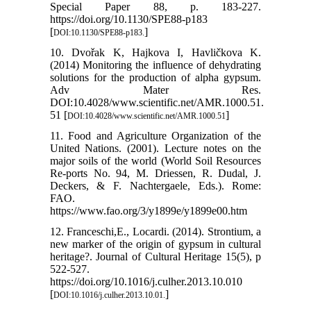
Special Paper 88, p. 183-227.
https://doi.org/10.1130/SPE88-p183
[
]
DOI:10.1130/SPE88-p183.
10. Dvořak K, Hajkova I, Havličkova K.
(2014) Monitoring the influence of dehydrating
solutions for the production of alpha gypsum.
Adv Mater Res.
DOI:10.4028/www.scientific.net/AMR.1000.51.
51 [
]
DOI:10.4028/www.scientific.net/AMR.1000.51
11. Food and Agriculture Organization of the
United Nations. (2001). Lecture notes on the
major soils of the world (World Soil Resources
Re-ports No. 94, M. Driessen, R. Dudal, J.
Deckers, & F. Nachtergaele, Eds.). Rome:
FAO.
https://www.fao.org/3/y1899e/y1899e00.htm
12. Franceschi,E., Locardi. (2014). Strontium, a
new marker of the origin of gypsum in cultural
heritage?. Journal of Cultural Heritage 15(5), p
522-527.
https://doi.org/10.1016/j.culher.2013.10.010
[
]
DOI:10.1016/j.culher.2013.10.01.