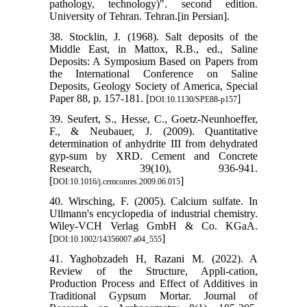
pathology, technology)". second edition.
University of Tehran. Tehran.[in Persian].
38. Stocklin, J. (1968). Salt deposits of the
Middle East, in Mattox, R.B., ed., Saline
Deposits: A Symposium Based on Papers from
the International Conference on Saline
Deposits, Geology Society of America, Special
Paper 88, p. 157-181. [
]
DOI:10.1130/SPE88-p157
39. Seufert, S., Hesse, C., Goetz-Neunhoeffer,
F., & Neubauer, J. (2009). Quantitative
determination of anhydrite III from dehydrated
gyp-sum by XRD. Cement and Concrete
Research, 39(10), 936-941.
[
]
DOI:10.1016/j.cemconres.2009.06.015
40. Wirsching, F. (2005). Calcium sulfate. In
Ullmann's encyclopedia of industrial chemistry.
Wiley-VCH Verlag GmbH & Co. KGaA.
[
]
DOI:10.1002/14356007.a04_555
41. Yaghobzadeh H, Razani M. (2022). A
Review of the Structure, Appli-cation,
Production Process and Effect of Additives in
Traditional Gypsum Mortar. Journal of