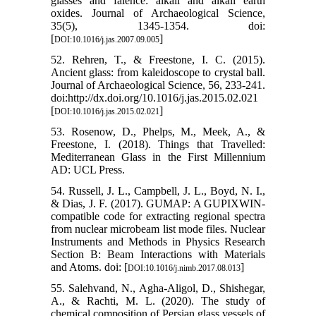
glasses and faience: alkali and alkali earth
oxides. Journal of Archaeological Science,
35(5), 1345-1354. doi:
[
]
DOI:10.1016/j.jas.2007.09.005
52. Rehren, T., & Freestone, I. C. (2015).
Ancient glass: from kaleidoscope to crystal ball.
Journal of Archaeological Science, 56, 233-241.
doi:http://dx.doi.org/10.1016/j.jas.2015.02.021
[
]
DOI:10.1016/j.jas.2015.02.021
53. Rosenow, D., Phelps, M., Meek, A., &
Freestone, I. (2018). Things that Travelled:
Mediterranean Glass in the First Millennium
AD: UCL Press.
54. Russell, J. L., Campbell, J. L., Boyd, N. I.,
& Dias, J. F. (2017). GUMAP: A GUPIXWIN-
compatible code for extracting regional spectra
from nuclear microbeam list mode files. Nuclear
Instruments and Methods in Physics Research
Section B: Beam Interactions with Materials
and Atoms. doi: [
]
DOI:10.1016/j.nimb.2017.08.013
55. Salehvand, N., Agha-Aligol, D., Shishegar,
A., & Rachti, M. L. (2020). The study of
chemical composition of Persian glass vessels of