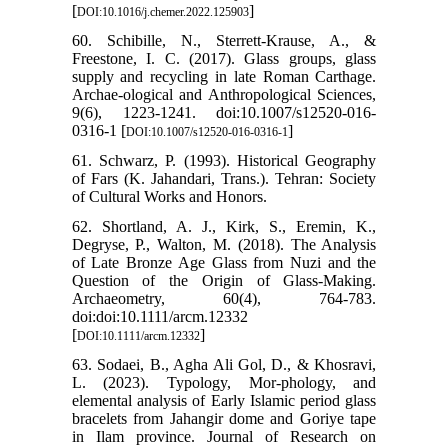
[
]
DOI:10.1016/j.chemer.2022.125903
60. Schibille, N., Sterrett-Krause, A., &
Freestone, I. C. (2017). Glass groups, glass
supply and recycling in late Roman Carthage.
Archae-ological and Anthropological Sciences,
9(6), 1223-1241. doi:10.1007/s12520-016-
0316-1 [
]
DOI:10.1007/s12520-016-0316-1
61. Schwarz, P. (1993). Historical Geography
of Fars (K. Jahandari, Trans.). Tehran: Society
of Cultural Works and Honors.
62. Shortland, A. J., Kirk, S., Eremin, K.,
Degryse, P., Walton, M. (2018). The Analysis
of Late Bronze Age Glass from Nuzi and the
Question of the Origin of Glass-Making.
Archaeometry, 60(4), 764-783.
doi:doi:10.1111/arcm.12332
[
]
DOI:10.1111/arcm.12332
63. Sodaei, B., Agha Ali Gol, D., & Khosravi,
L. (2023). Typology, Mor-phology, and
elemental analysis of Early Islamic period glass
bracelets from Jahangir dome and Goriye tape
in Ilam province. Journal of Research on