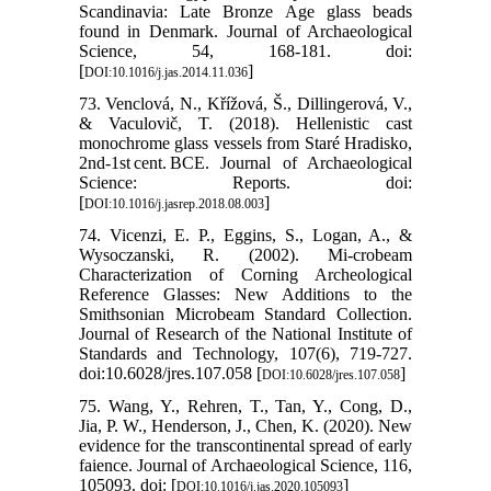
Scandinavia: Late Bronze Age glass beads
found in Denmark. Journal of Archaeological
Science, 54, 168-181. doi:
[
]
DOI:10.1016/j.jas.2014.11.036
73. Venclová, N., Křížová, Š., Dillingerová, V.,
& Vaculovič, T. (2018). Hellenistic cast
monochrome glass vessels from Staré Hradisko,
2nd-1st cent. BCE. Journal of Archaeological
Science: Reports. doi:
[
]
DOI:10.1016/j.jasrep.2018.08.003
74. Vicenzi, E. P., Eggins, S., Logan, A., &
Wysoczanski, R. (2002). Mi-crobeam
Characterization of Corning Archeological
Reference Glasses: New Additions to the
Smithsonian Microbeam Standard Collection.
Journal of Research of the National Institute of
Standards and Technology, 107(6), 719-727.
doi:10.6028/jres.107.058 [
]
DOI:10.6028/jres.107.058
75. Wang, Y., Rehren, T., Tan, Y., Cong, D.,
Jia, P. W., Henderson, J., Chen, K. (2020). New
evidence for the transcontinental spread of early
faience. Journal of Archaeological Science, 116,
105093. doi: [
]
DOI:10.1016/j.jas.2020.105093