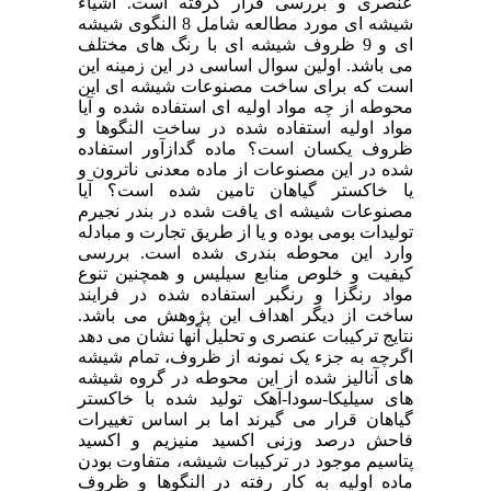
عنصری و بررسی قرار گرفته است. اشیاء
شیشه ای مورد مطالعه شامل 8 النگوی شیشه
ای و 9 ظروف شیشه ای با رنگ های مختلف
می باشد. اولین سوال اساسی در این زمینه این
است که برای ساخت مصنوعات شیشه ای این
محوطه از چه مواد اولیه ای استفاده شده و آیا
مواد اولیه استفاده شده در ساخت النگوها و
ظروف یکسان است؟ ماده گدازآور استفاده
شده در این مصنوعات از ماده معدنی ناترون و
یا خاکستر گیاهان تامین شده است؟ آیا
مصنوعات شیشه ای یافت شده در بندر نجیرم
تولیدات بومی بوده و یا از طریق تجارت و مبادله
وارد این محوطه بندری شده است. بررسی
کیفیت و خلوص منابع سیلیس و همچنین تنوع
مواد رنگزا و رنگبر استفاده شده در فرایند
ساخت از دیگر اهداف این پژوهش می باشد.
نتایج ترکیبات عنصری و تحلیل آنها نشان می دهد
اگرچه به جزء یک نمونه از ظروف، تمام شیشه
های آنالیز شده از این محوطه در گروه شیشه
های سیلیکا-سودا-آهک تولید شده با خاکستر
گیاهان قرار می گیرند اما بر اساس تغییرات
فاحش درصد وزنی اکسید منیزیم و اکسید
پتاسیم موجود در ترکیبات شیشه، متفاوت بودن
ماده اولیه به کار رفته در النگوها و ظروف