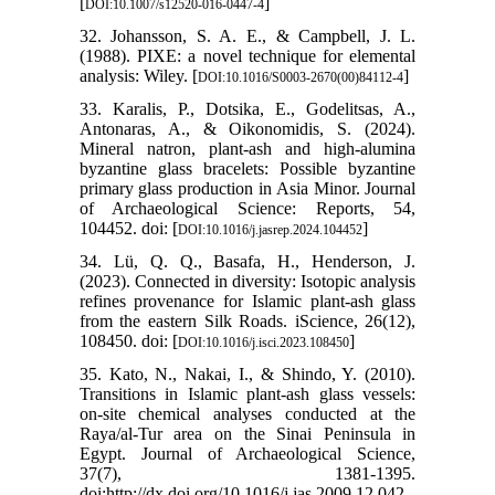
[
]
DOI:10.1007/s12520-016-0447-4
32. Johansson, S. A. E., & Campbell, J. L.
(1988). PIXE: a novel technique for elemental
analysis: Wiley. [
]
DOI:10.1016/S0003-2670(00)84112-4
33. Karalis, P., Dotsika, E., Godelitsas, A.,
Antonaras, A., & Oikonomidis, S. (2024).
Mineral natron, plant-ash and high-alumina
byzantine glass bracelets: Possible byzantine
primary glass production in Asia Minor. Journal
of Archaeological Science: Reports, 54,
104452. doi: [
]
DOI:10.1016/j.jasrep.2024.104452
34. Lü, Q. Q., Basafa, H., Henderson, J.
(2023). Connected in diversity: Isotopic analysis
refines provenance for Islamic plant-ash glass
from the eastern Silk Roads. iScience, 26(12),
108450. doi: [
]
DOI:10.1016/j.isci.2023.108450
35. Kato, N., Nakai, I., & Shindo, Y. (2010).
Transitions in Islamic plant-ash glass vessels:
on-site chemical analyses conducted at the
Raya/al-Tur area on the Sinai Peninsula in
Egypt. Journal of Archaeological Science,
37(7), 1381-1395.
doi:http://dx.doi.org/10.1016/j.jas.2009.12.042