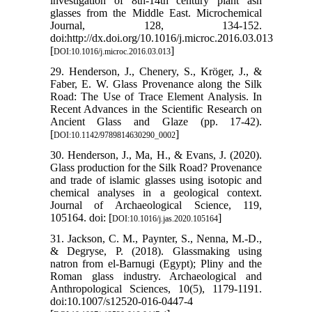
investigation of 8th-14th century plant ash
glasses from the Middle East. Microchemical
Journal, 128, 134-152.
doi:http://dx.doi.org/10.1016/j.microc.2016.03.013
[
]
DOI:10.1016/j.microc.2016.03.013
29. Henderson, J., Chenery, S., Kröger, J., &
Faber, E. W. Glass Provenance along the Silk
Road: The Use of Trace Element Analysis. In
Recent Advances in the Scientific Research on
Ancient Glass and Glaze (pp. 17-42).
[
]
DOI:10.1142/9789814630290_0002
30. Henderson, J., Ma, H., & Evans, J. (2020).
Glass production for the Silk Road? Provenance
and trade of islamic glasses using isotopic and
chemical analyses in a geological context.
Journal of Archaeological Science, 119,
105164. doi: [
]
DOI:10.1016/j.jas.2020.105164
31. Jackson, C. M., Paynter, S., Nenna, M.-D.,
& Degryse, P. (2018). Glassmaking using
natron from el-Barnugi (Egypt); Pliny and the
Roman glass industry. Archaeological and
Anthropological Sciences, 10(5), 1179-1191.
doi:10.1007/s12520-016-0447-4