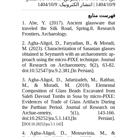
1404/10/9 | انتشار الکترونیک: 1404/10/9
فهرست منابع
1. Abe, Y. (2017). Ancient glassware that
traveled the Silk Road, Spring.8, Research
Frontiers, Archaeology.
2. Agha-Aligol, D., Faryadian, B., & Moradi,
M. (2023). Characterization of Sasanian glasses
obtained in Seymareh with an archaeometric ap-
proach using the micro-PIXE technique. Journal
of Research on Archaeometry, 9(2), 63-82.
doi:10.52547/jra.9.2.381,[In Persian].
3. Agha-Aligol, D., Jafarizadeh, M., Rahbar,
M., & Moradi, M. (2019). Elemental
Composition of Glass Beads Excavated from
Saleh Davoud Tombs in Susa by micro-PIXE:
Evidences of Trade of Glass Artifacts During
the Parthian Period. Journal of Research on
Archae-ometry, 5(1), 143-166.
doi:10.29252/jra.5.1.143,[In Persian].
[
]
DOI:10.29252/jra.5.1.143
4. Agha-Aligol, D., Mousavinia, M., &