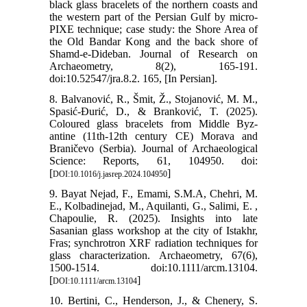
black glass bracelets of the northern coasts and
the western part of the Persian Gulf by micro-
PIXE technique; case study: the Shore Area of
the Old Bandar Kong and the back shore of
Shamd-e-Dideban. Journal of Research on
Archaeometry, 8(2), 165-191.
doi:10.52547/jra.8.2. 165, [In Persian].
8. Balvanović, R., Šmit, Ž., Stojanović, M. M.,
Spasić-Đurić, D., & Branković, T. (2025).
Coloured glass bracelets from Middle Byz-
antine (11th-12th century CE) Morava and
Braničevo (Serbia). Journal of Archaeological
Science: Reports, 61, 104950. doi:
[
]
DOI:10.1016/j.jasrep.2024.104950
9. Bayat Nejad, F., Emami, S.M.A, Chehri, M.
E., Kolbadinejad, M., Aquilanti, G., Salimi, E. ,
Chapoulie, R. (2025). Insights into late
Sasanian glass workshop at the city of Istakhr,
Fras; synchrotron XRF radiation techniques for
glass characterization. Archaeometry, 67(6),
1500-1514. doi:10.1111/arcm.13104.
[
]
DOI:10.1111/arcm.13104
10. Bertini, C., Henderson, J., & Chenery, S.