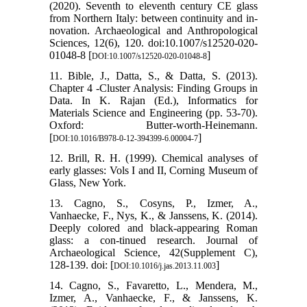
(2020). Seventh to eleventh century CE glass
from Northern Italy: between continuity and in-
novation. Archaeological and Anthropological
Sciences, 12(6), 120. doi:10.1007/s12520-020-
01048-8 [
]
DOI:10.1007/s12520-020-01048-8
11. Bible, J., Datta, S., & Datta, S. (2013).
Chapter 4 -Cluster Analysis: Finding Groups in
Data. In K. Rajan (Ed.), Informatics for
Materials Science and Engineering (pp. 53-70).
Oxford: Butter-worth-Heinemann.
[
]
DOI:10.1016/B978-0-12-394399-6.00004-7
12. Brill, R. H. (1999). Chemical analyses of
early glasses: Vols I and II, Corning Museum of
Glass, New York.
13. Cagno, S., Cosyns, P., Izmer, A.,
Vanhaecke, F., Nys, K., & Janssens, K. (2014).
Deeply colored and black-appearing Roman
glass: a con-tinued research. Journal of
Archaeological Science, 42(Supplement C),
128-139. doi: [
]
DOI:10.1016/j.jas.2013.11.003
14. Cagno, S., Favaretto, L., Mendera, M.,
Izmer, A., Vanhaecke, F., & Janssens, K.