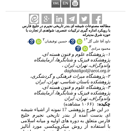
مطالعه مصنوعات شیشه ای بندر تاریخی نجیرم در خلیج فارس
با رویکرد اندازه گیری ترکیبات عنصری: شواهدی از تجارت با
حوزه شرق مدیترانه
۲
۱
*
،
،
داود آقا علی گل
حسین توفیقیان
۳
محمود مرادی
۱- پژوهشگاه علوم و فنون هسته ای،
پژوهشکده فیزیک و شتابگرها، آزمایشگاه
واندوگراف، تهران، ایران ،
daghaaligol@aeoi.org.ir
۲- پژوهشگاه میراث فرهنگی و گردشگری،
پژوهشکده باستان شناسی، تهران، ایران
۳- پژوهشگاه علوم و فنون هسته ای،
پژوهشکده فیزیک و شتابگرها، آزمایشگاه
واندوگراف، تهران، ایران
چکیده:
(۱۰۶۶ مشاهده)
در این طرح پژوهشی 17 نمونه از اشیاء شیشه
ای بدست آمده از بندر تاریخی نجیرم خلیج
فارس متعلق به دوره های اولیه و میانه اسلامی
با استفاده از روش میکروپیکسی مورد آنالیز