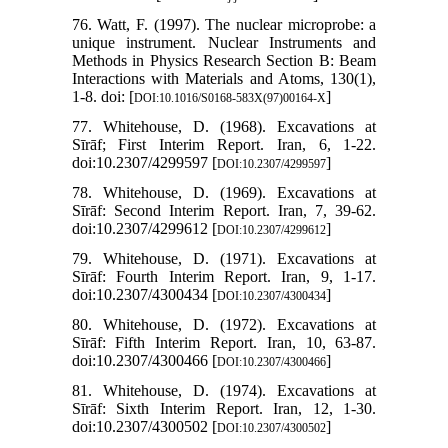
76. Watt, F. (1997). The nuclear microprobe: a
unique instrument. Nuclear Instruments and
Methods in Physics Research Section B: Beam
Interactions with Materials and Atoms, 130(1),
1-8. doi: [
]
DOI:10.1016/S0168-583X(97)00164-X
77. Whitehouse, D. (1968). Excavations at
Sīrāf; First Interim Report. Iran, 6, 1-22.
doi:10.2307/4299597 [
]
DOI:10.2307/4299597
78. Whitehouse, D. (1969). Excavations at
Sīrāf: Second Interim Report. Iran, 7, 39-62.
doi:10.2307/4299612 [
]
DOI:10.2307/4299612
79. Whitehouse, D. (1971). Excavations at
Sīrāf: Fourth Interim Report. Iran, 9, 1-17.
doi:10.2307/4300434 [
]
DOI:10.2307/4300434
80. Whitehouse, D. (1972). Excavations at
Sīrāf: Fifth Interim Report. Iran, 10, 63-87.
doi:10.2307/4300466 [
]
DOI:10.2307/4300466
81. Whitehouse, D. (1974). Excavations at
Sīrāf: Sixth Interim Report. Iran, 12, 1-30.
doi:10.2307/4300502 [
]
DOI:10.2307/4300502