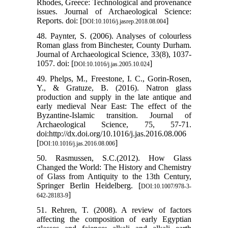
Rhodes, Greece: Technological and provenance
issues. Journal of Archaeological Science:
Reports. doi: [
]
DOI:10.1016/j.jasrep.2018.08.004
48. Paynter, S. (2006). Analyses of colourless
Roman glass from Binchester, County Durham.
Journal of Archaeological Science, 33(8), 1037-
1057. doi: [
]
DOI:10.1016/j.jas.2005.10.024
49. Phelps, M., Freestone, I. C., Gorin-Rosen,
Y., & Gratuze, B. (2016). Natron glass
production and supply in the late antique and
early medieval Near East: The effect of the
Byzantine-Islamic transition. Journal of
Archaeological Science, 75, 57-71.
doi:http://dx.doi.org/10.1016/j.jas.2016.08.006
[
]
DOI:10.1016/j.jas.2016.08.006
50. Rasmussen, S.C.(2012). How Glass
Changed the World: The History and Chemistry
of Glass from Antiquity to the 13th Century,
Springer Berlin Heidelberg. [
DOI:10.1007/978-3-
]
642-28183-9
51. Rehren, T. (2008). A review of factors
affecting the composition of early Egyptian