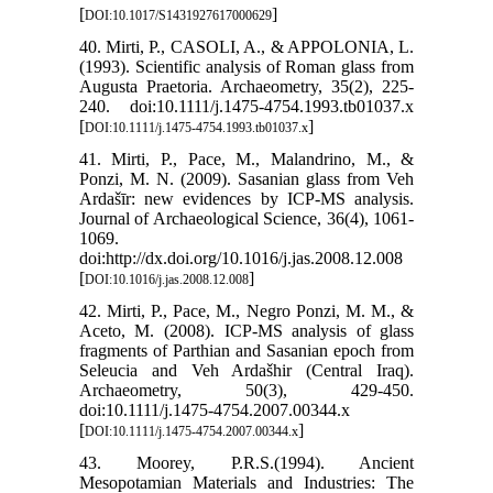
[
]
DOI:10.1017/S1431927617000629
40. Mirti, P., CASOLI, A., & APPOLONIA, L.
(1993). Scientific analysis of Roman glass from
Augusta Praetoria. Archaeometry, 35(2), 225-
240. doi:10.1111/j.1475-4754.1993.tb01037.x
[
]
DOI:10.1111/j.1475-4754.1993.tb01037.x
41. Mirti, P., Pace, M., Malandrino, M., &
Ponzi, M. N. (2009). Sasanian glass from Veh
Ardašīr: new evidences by ICP-MS analysis.
Journal of Archaeological Science, 36(4), 1061-
1069.
doi:http://dx.doi.org/10.1016/j.jas.2008.12.008
[
]
DOI:10.1016/j.jas.2008.12.008
42. Mirti, P., Pace, M., Negro Ponzi, M. M., &
Aceto, M. (2008). ICP-MS analysis of glass
fragments of Parthian and Sasanian epoch from
Seleucia and Veh Ardašhir (Central Iraq).
Archaeometry, 50(3), 429-450.
doi:10.1111/j.1475-4754.2007.00344.x
[
]
DOI:10.1111/j.1475-4754.2007.00344.x
43. Moorey, P.R.S.(1994). Ancient
Mesopotamian Materials and Industries: The