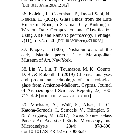
[
]
DOI:10.1016/j.jas.2009.12.042
36. Koleini, F., Colomban, P., Doosti Sani, N.,
Niakan, L. (2024). Glass Finds from the Elite
House of Roue, a Sasanian City Building in
Western Iran: Composition and Classification
Using XRF and Raman Spectroscopy. Heritage,
7(11), 6137-6150. [
]
DOI:10.3390/heritage7110288
37. Kroger, J. (1995). Nishapur glass of the
early islamic period: The Met-ropolitan
Museum of Art, NewYork.
38. Lin, Y., Liu, T., Toumazou, M. K., Counts,
D. B., & Kakoulli, I. (2019). Chemical analyses
and production technology of archaeological
glass from Athienou-Malloura, Cyprus. Journal
of Archaeological Science: Reports, 23, 700-
713. doi: [
]
DOI:10.1016/j.jasrep.2018.08.011
39. Machado, A., Wolf, S., Alves, L. C.,
Katona-Serneels, I., Serneels, V., Trümpler, S.,
& Vilarigues, M. (2017). Swiss Stained-Glass
Panels: An Analytical Study. Microscopy and
Microanalysis, 23(4), 878-890.
doi:10.1017/S1431927617000629