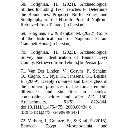
68. Tofighian, H. (2021). Archaeological
Studies Including Test Trenches to Determine
the Boundaries, Proposed Buffer Zones, and
Stratigraphy of the Historic Port of Najīrom.
Retrieved from Tehran, [In Persian].
69. Tofighian, H., & Ranjbar, M. (2022). Coins
of the historical port of Najiram. Tehran:
Ganjineh Honar[In Persian].
70. Tofighian, H. (2023). Archaeological
Survey and Identification of Bandar Deyr
County. Retrieved from Tehran,[In Persian]. .
71. Van Der Linden, V., Cosyns, P., Schalm,
O., Cagno, S., Nys, K., Janssens, K., Bulska,
E. (2009). Deeply coloured and black glass in
the northern provinces of the roman empire:
differences and similarities in chemical
composition before and after AD 150.
Archaeometry, 51(5), 822-844.
doi:10.1111/j.1475-4754.2008.00434.x
[
]
DOI:10.1111/j.1475-4754.2008.00434.x
72. Varberg, J., Gratuze, B., & Kaul, F. (2015).
Between Egypt, Mesopo-tamia and