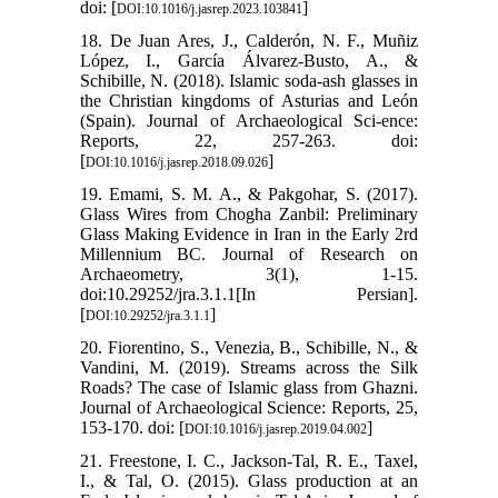
doi: [
]
DOI:10.1016/j.jasrep.2023.103841
18. De Juan Ares, J., Calderón, N. F., Muñiz
López, I., García Álvarez-Busto, A., &
Schibille, N. (2018). Islamic soda-ash glasses in
the Christian kingdoms of Asturias and León
(Spain). Journal of Archaeological Sci-ence:
Reports, 22, 257-263. doi:
[
]
DOI:10.1016/j.jasrep.2018.09.026
19. Emami, S. M. A., & Pakgohar, S. (2017).
Glass Wires from Chogha Zanbil: Preliminary
Glass Making Evidence in Iran in the Early 2rd
Millennium BC. Journal of Research on
Archaeometry, 3(1), 1-15.
doi:10.29252/jra.3.1.1[In Persian].
[
]
DOI:10.29252/jra.3.1.1
20. Fiorentino, S., Venezia, B., Schibille, N., &
Vandini, M. (2019). Streams across the Silk
Roads? The case of Islamic glass from Ghazni.
Journal of Archaeological Science: Reports, 25,
153-170. doi: [
]
DOI:10.1016/j.jasrep.2019.04.002
21. Freestone, I. C., Jackson-Tal, R. E., Taxel,
I., & Tal, O. (2015). Glass production at an