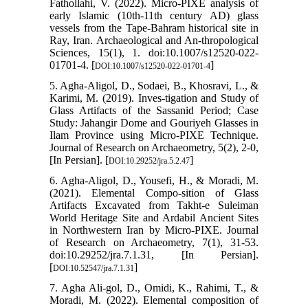
Fathollahi, V. (2022). Micro-PIXE analysis of
early Islamic (10th-11th century AD) glass
vessels from the Tape-Bahram historical site in
Ray, Iran. Archaeological and An-thropological
Sciences, 15(1), 1. doi:10.1007/s12520-022-
01701-4. [
]
DOI:10.1007/s12520-022-01701-4
5. Agha-Aligol, D., Sodaei, B., Khosravi, L., &
Karimi, M. (2019). Inves-tigation and Study of
Glass Artifacts of the Sassanid Period; Case
Study: Jahangir Dome and Gouriyeh Glasses in
Ilam Province using Micro-PIXE Technique.
Journal of Research on Archaeometry, 5(2), 2-0,
[In Persian]. [
]
DOI:10.29252/jra.5.2.47
6. Agha-Aligol, D., Yousefi, H., & Moradi, M.
(2021). Elemental Compo-sition of Glass
Artifacts Excavated from Takht-e Suleiman
World Heritage Site and Ardabil Ancient Sites
in Northwestern Iran by Micro-PIXE. Journal
of Research on Archaeometry, 7(1), 31-53.
doi:10.29252/jra.7.1.31, [In Persian].
[
]
DOI:10.52547/jra.7.1.31
7. Agha Ali-gol, D., Omidi, K., Rahimi, T., &
Moradi, M. (2022). Elemental composition of