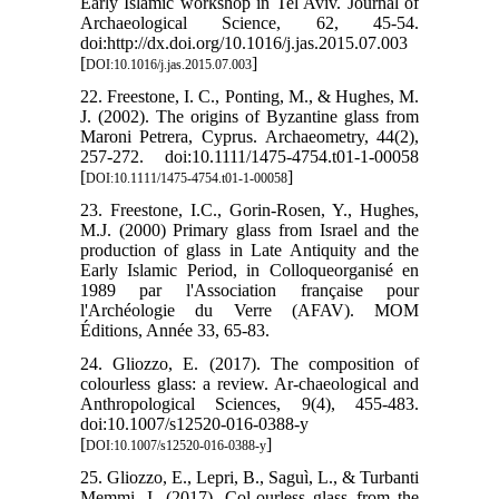
Early Islamic workshop in Tel Aviv. Journal of
Archaeological Science, 62, 45-54.
doi:http://dx.doi.org/10.1016/j.jas.2015.07.003
[
]
DOI:10.1016/j.jas.2015.07.003
22. Freestone, I. C., Ponting, M., & Hughes, M.
J. (2002). The origins of Byzantine glass from
Maroni Petrera, Cyprus. Archaeometry, 44(2),
257-272. doi:10.1111/1475-4754.t01-1-00058
[
]
DOI:10.1111/1475-4754.t01-1-00058
23. Freestone, I.C., Gorin-Rosen, Y., Hughes,
M.J. (2000) Primary glass from Israel and the
production of glass in Late Antiquity and the
Early Islamic Period, in Colloqueorganisé en
1989 par l'Association française pour
l'Archéologie du Verre (AFAV). MOM
Éditions, Année 33, 65-83.
24. Gliozzo, E. (2017). The composition of
colourless glass: a review. Ar-chaeological and
Anthropological Sciences, 9(4), 455-483.
doi:10.1007/s12520-016-0388-y
[
]
DOI:10.1007/s12520-016-0388-y
25. Gliozzo, E., Lepri, B., Saguì, L., & Turbanti
Memmi, I. (2017). Col-ourless glass from the