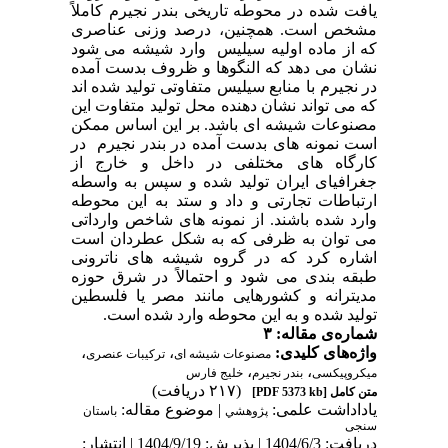
یافت شده در محوطه تاریخی بندر نجیرم کاملاً
مشخص است. همچنین، درصد وزنی عناصری
که از ماده اولیه سیلیس وارد شیشه می شود
نشان می دهد که النگوها و ظروف بدست آمده
در نجیرم با منابع سیلیس متفاوتی تولید شده اند
که می تواند نشان دهنده محل تولید متفاوت این
مصنوعات شیشه ای باشد. بر این اساس ممکن
است نمونه های بدست آمده در بندر نجیرم در
کارگاه های مختلفی در داخل و خارج از
جغرافیای ایران تولید شده و سپس به واسطه
ارتباطات تجارتی و داد و ستد به این محوطه
وارد شده باشند. از نمونه های شاخص وارداتی
می توان به ظرفی که به شکل عطردان است
اشاره کرد که در گروه شیشه های ناترونی
طبقه بندی می شود و احتمالاً در شرق حوزه
مدیترانه و کشورهایی مانند مصر یا فلسطین
تولید شده و به این محوطه وارد شده است.
شماره‌ی مقاله: ۳
،
،
واژه‌های کلیدی:
مصنوعات شیشه ای
ترکیبات عنصری
،
،
میکروپیکسی
بندر نجیرم
خلیج فارس
(۲۱۷ دریافت)
[PDF 5373 kb]
متن کامل
یاداداشت علمی:
| موضوع مقاله:
پژوهشي
باستان
سنجی
دریافت: 1404/6/3 | پذیرش: 1404/9/19 | انتشار: