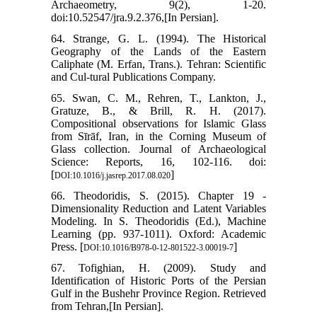
Archaeometry, 9(2), 1-20.
doi:10.52547/jra.9.2.376,[In Persian].
64. Strange, G. L. (1994). The Historical
Geography of the Lands of the Eastern
Caliphate (M. Erfan, Trans.). Tehran: Scientific
and Cul-tural Publications Company.
65. Swan, C. M., Rehren, T., Lankton, J.,
Gratuze, B., & Brill, R. H. (2017).
Compositional observations for Islamic Glass
from Sīrāf, Iran, in the Corning Museum of
Glass collection. Journal of Archaeological
Science: Reports, 16, 102-116. doi:
[
]
DOI:10.1016/j.jasrep.2017.08.020
66. Theodoridis, S. (2015). Chapter 19 -
Dimensionality Reduction and Latent Variables
Modeling. In S. Theodoridis (Ed.), Machine
Learning (pp. 937-1011). Oxford: Academic
Press. [
]
DOI:10.1016/B978-0-12-801522-3.00019-7
67. Tofighian, H. (2009). Study and
Identification of Historic Ports of the Persian
Gulf in the Bushehr Province Region. Retrieved
from Tehran,[In Persian].