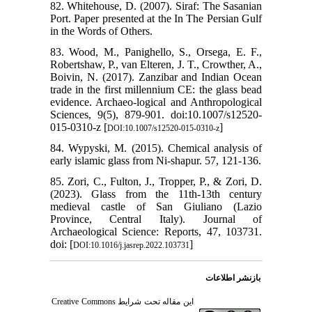
82. Whitehouse, D. (2007). Siraf: The Sasanian
Port. Paper presented at the In The Persian Gulf
in the Words of Others.
83. Wood, M., Panighello, S., Orsega, E. F.,
Robertshaw, P., van Elteren, J. T., Crowther, A.,
Boivin, N. (2017). Zanzibar and Indian Ocean
trade in the first millennium CE: the glass bead
evidence. Archaeo-logical and Anthropological
Sciences, 9(5), 879-901. doi:10.1007/s12520-
015-0310-z [
]
DOI:10.1007/s12520-015-0310-z
84. Wypyski, M. (2015). Chemical analysis of
early islamic glass from Ni-shapur. 57, 121-136.
85. Zori, C., Fulton, J., Tropper, P., & Zori, D.
(2023). Glass from the 11th-13th century
medieval castle of San Giuliano (Lazio
Province, Central Italy). Journal of
Archaeological Science: Reports, 47, 103731.
doi: [
]
DOI:10.1016/j.jasrep.2022.103731
بازنشر اطلاعات
Creative Commons
این مقاله تحت شرایط