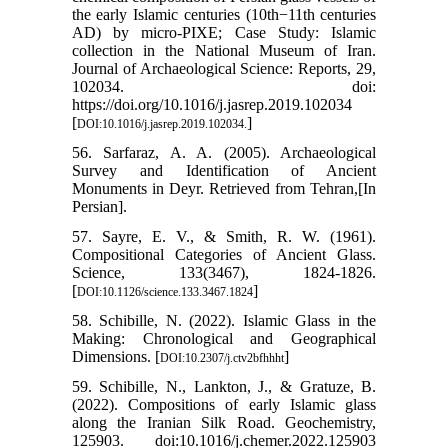
the early Islamic centuries (10th−11th centuries
AD) by micro-PIXE; Case Study: Islamic
collection in the National Museum of Iran.
Journal of Archaeological Science: Reports, 29,
102034. doi:
https://doi.org/10.1016/j.jasrep.2019.102034
[
]
DOI:10.1016/j.jasrep.2019.102034.
56. Sarfaraz, A. A. (2005). Archaeological
Survey and Identification of Ancient
Monuments in Deyr. Retrieved from Tehran,[In
Persian].
57. Sayre, E. V., & Smith, R. W. (1961).
Compositional Categories of Ancient Glass.
Science, 133(3467), 1824-1826.
[
]
DOI:10.1126/science.133.3467.1824
58. Schibille, N. (2022). Islamic Glass in the
Making: Chronological and Geographical
Dimensions. [
]
DOI:10.2307/j.ctv2bfhhht
59. Schibille, N., Lankton, J., & Gratuze, B.
(2022). Compositions of early Islamic glass
along the Iranian Silk Road. Geochemistry,
125903. doi:10.1016/j.chemer.2022.125903