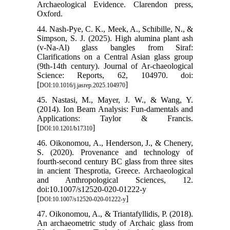
Archaeological Evidence. Clarendon press,
Oxford.
44. Nash-Pye, C. K., Meek, A., Schibille, N., &
Simpson, S. J. (2025). High alumina plant ash
(v-Na-Al) glass bangles from Siraf:
Clarifications on a Central Asian glass group
(9th-14th century). Journal of Ar-chaeological
Science: Reports, 62, 104970. doi:
[
]
DOI:10.1016/j.jasrep.2025.104970
45. Nastasi, M., Mayer, J. W., & Wang, Y.
(2014). Ion Beam Analysis: Fun-damentals and
Applications: Taylor & Francis.
[
]
DOI:10.1201/b17310
46. Oikonomou, A., Henderson, J., & Chenery,
S. (2020). Provenance and technology of
fourth-second century BC glass from three sites
in ancient Thesprotia, Greece. Archaeological
and Anthropological Sciences, 12.
doi:10.1007/s12520-020-01222-y
[
]
DOI:10.1007/s12520-020-01222-y
47. Oikonomou, A., & Triantafyllidis, P. (2018).
An archaeometric study of Archaic glass from