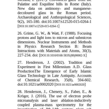
Palatine and Esquiline hills in Rome (Italy).
New data on antimony- and manganese-
decoloured glass in the Roman period.
Archaeological and Anthropological Sciences,
9(2), 165-180. doi:10.1007/s12520-015-0264-1
[
]
DOI:10.1007/s12520-015-0264-1
26. Grime, G. W., & Watt, F. (1988). Focusing
protons and light ions to micron and submicron
dimensions. Nuclear Instruments and Methods
in Physics Research Section B: Beam
Interactions with Materials and Atoms, 30(3),
227-234. doi: [
]
DOI:10.1016/0168-583X(88)90002-X
27. Henderson, J. (2002). Tradition and
Experiment in First Millennium A.D. Glass
ProductionThe Emergence of Early Islamic
Glass Technology in Late Antiquity. Accounts
of Chemical Research, 35(8), 594-602.
doi:10.1021/ar0002020 [
]
DOI:10.1021/ar0002020
28. Henderson, J., Chenery, S., Faber, E., &
Kröger, J. (2016). The use of electron probe
microanalysis and laser ablation-inductively
coupled plasma-mass spectrometry for the