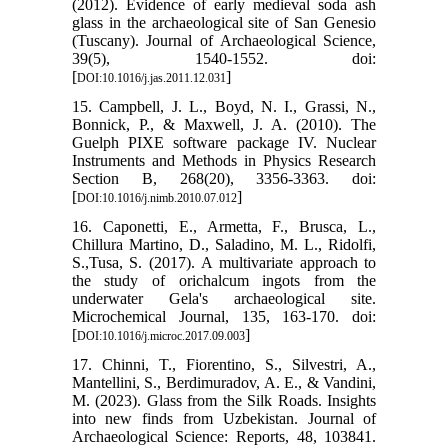
(2012). Evidence of early medieval soda ash
glass in the archaeological site of San Genesio
(Tuscany). Journal of Archaeological Science,
39(5), 1540-1552. doi:
[
]
DOI:10.1016/j.jas.2011.12.031
15. Campbell, J. L., Boyd, N. I., Grassi, N.,
Bonnick, P., & Maxwell, J. A. (2010). The
Guelph PIXE software package IV. Nuclear
Instruments and Methods in Physics Research
Section B, 268(20), 3356-3363. doi:
[
]
DOI:10.1016/j.nimb.2010.07.012
16. Caponetti, E., Armetta, F., Brusca, L.,
Chillura Martino, D., Saladino, M. L., Ridolfi,
S.,Tusa, S. (2017). A multivariate approach to
the study of orichalcum ingots from the
underwater Gela's archaeological site.
Microchemical Journal, 135, 163-170. doi:
[
]
DOI:10.1016/j.microc.2017.09.003
17. Chinni, T., Fiorentino, S., Silvestri, A.,
Mantellini, S., Berdimuradov, A. E., & Vandini,
M. (2023). Glass from the Silk Roads. Insights
into new finds from Uzbekistan. Journal of
Archaeological Science: Reports, 48, 103841.