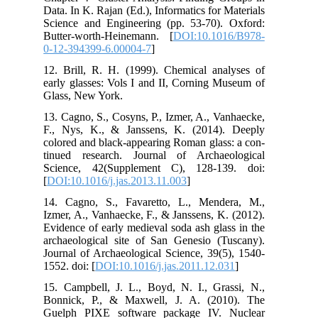
Dat
Sci
But
0-1
12.
ear
Gla
13.
F.,
col
tin
Sci
[
DO
14.
Izm
Evi
arc
Jou
1552
15.
Bon
Gue