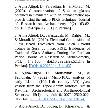
2. 
(20
obt
pro
of 
doi
3. 
& M
Gla
Tom
Tra
Per
5(1
Pers
4.
Fat
ear
ves
Ray
Sci
017
5. 