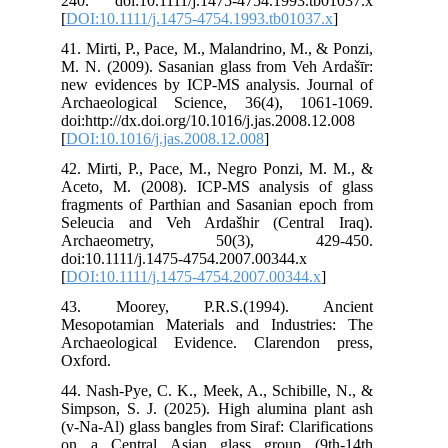
240
[
DO
41.
M. 
new
Arc
doi
[
DO
42.
Ace
fra
Sel
Ar
doi
[
DO
43
Mes
Arc
Oxf
44.
Sim
(v-
on 