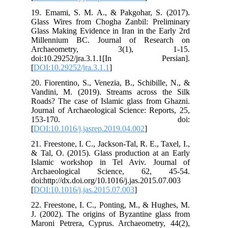
19.
Gla
Gla
Mi
A
do
[
DO
20.
Van
Roa
Jou
1
[
DO
21. 
& T
Isl
Ar
doi
[
DO
22.
J. 
Mar