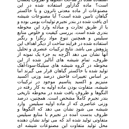
ین
ستر
یشه
ه و
وطه
ابع
گبر
این
لیل
 از
این
آهک
اما
ید
بات
 در
یخی
رصد
ارد
 و
لیس
نده
ای