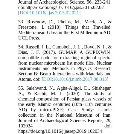
Jou
doi
[
DO
53.
Fre
Med
UCL
54. 
Dia
com
fro
Ins
Sec
Ato
55.
A.,
che
the
AD)
col
Jou
htt