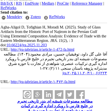
BibTeX
|
RI
RefWorks
Send citatio
Mendele
Agha-Aligol
Artifacts fro
Using Elemen
Eastern Medi
doi:
10.66224
URL:
http://
مطالعه
ا رویکرد
وزه شرق
URL:
http://
رم