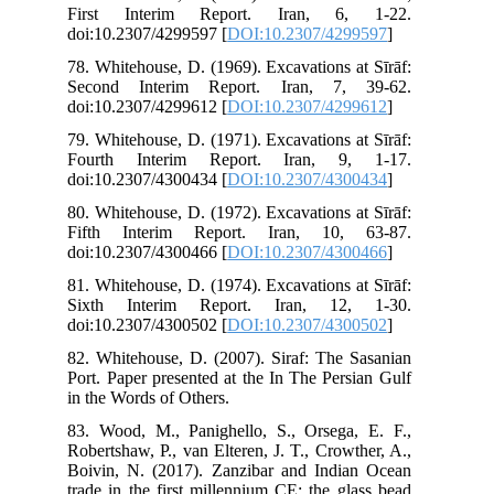
Fi
doi
78.
Sec
doi
79.
Fo
doi
80.
Fif
doi
81.
Si
doi
82.
Por
in 
83.
Rob
Boi
tra