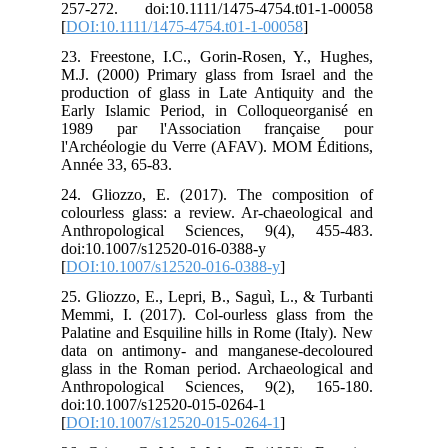
257
[
DO
23.
M.J
pro
Ear
19
l'A
Ann
24.
col
Ant
doi
[
DO
25.
Mem
Pal
dat
gla
Ant
doi
[
DO