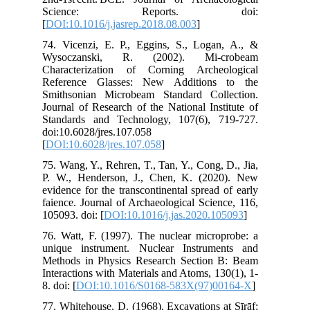
S
[
DO
74.
Wy
Cha
Ref
Smi
Jou
Sta
doi
[
DO
75.
P. 
evi
fai
105
76.
uni
Met
Int
8. d
77.