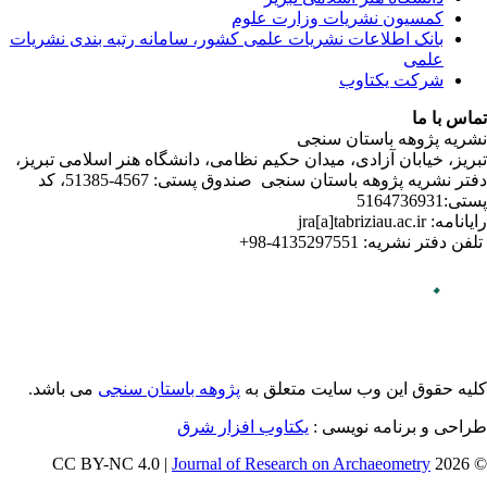
ندی نشریات
لامی تبریز
دفتر نشریه پژوهه­ باستان­ سنجی صندوق پستی: 4567-51385، کد
می باشد