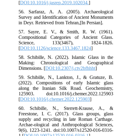
[
DO
56.
Sur
in 
57.
Com
Sc
[
DO
58.
Mak
Dim
59.
(20
alo
125
[
DO
60.
Fre
sup
Arc
9(6
1 [
D