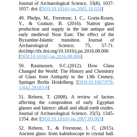
Jou
1057
49.
Y.,
pro
ear
Byz
Ar
doi
[
DO
50
Cha
of 
Spr
3-6
51.
aff
glas
Jou
1354
52.
Anc