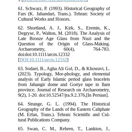
61.
Far
Cul
62.
Deg
Lat
Que
Ar
doi
[
DO
63.
(20
ana
fro
pro
9(2)
64.
Geo
(M.
tur
65.