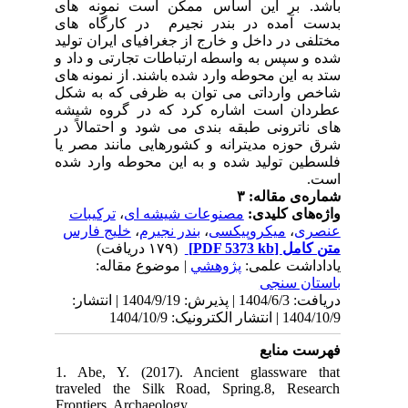
ای
های
لید
د و
های
شکل
شه
 در
 یا
شده
ت
رس
نتشار
1. 
tra
Fro