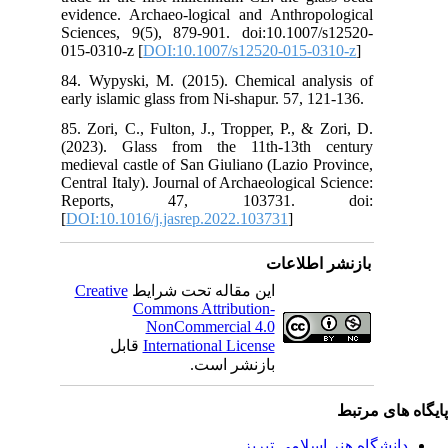
evi
Sci
015
84.
ear
85.
(20
med
Cen
R
[
DO
C