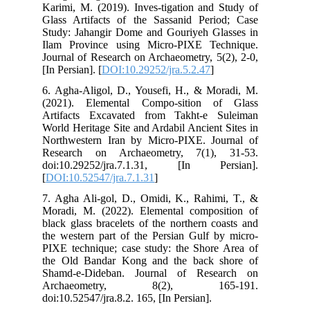
Kar
Gla
Stu
Ila
Jou
[In 
6. 
(20
Art
Wor
Nor
Res
doi
[
DO
7. 
Mor
bla
the
PIX
the
Sha
Ar
doi: