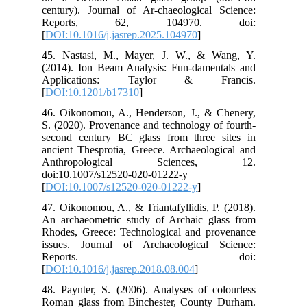
cen
R
[
DO
45.
(20
Ap
[
DO
46.
S. 
sec
anc
An
doi
[
DO
47.
An 
Rho
iss
R
[
DO
48.
Rom