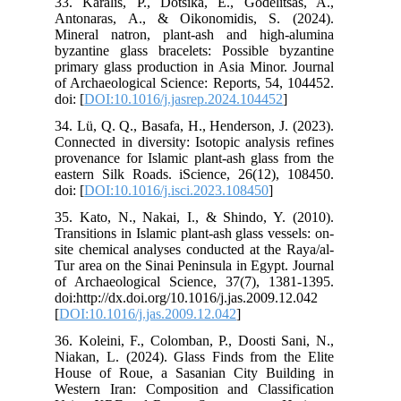
33.
Ant
Min
byz
pri
of 
doi:
34.
Con
pro
eas
doi:
35.
Tran
sit
Tur
of 
doi
[
DO
36.
Nia
Hou
Wes