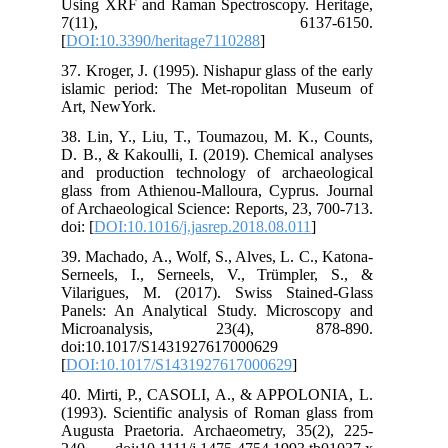
Usi
7
[
DO
37.
isl
Art
38.
D. 
and
gla
of 
doi:
39.
Ser
Vil
Pan
Mi
doi
[
DO
40.
(19
Aug