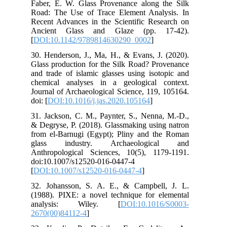
Fab
Roa
Rec
An
[
DO
30.
Gla
and
che
Jou
doi:
31.
& D
fro
gl
Ant
doi
[
DO
32.
(19
an
267