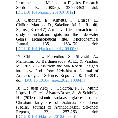
Ins
Se
[
DO
16.
Chi
S.,
stu
Gel
Jo
[
DO
17.
Man
M. 
int
Arc
doi:
18.
Lóp
N. 
Chr
(Sp
Re
[
DO