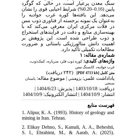
سنگ معدن پرعیار است، در حالی که گوگرد
پایین (0.16–0.20%) شرایط احیایی قوی را نشان
می‌دهد. این یافته‌ها کوره غرب جوادیه را
به‌عنوان یک نمونه برجسته از فناوری ذوب مس
در فلات مرکزی ایران معرفی می‌کند که با
بهینه‌سازی منابع و دقت در فرآیندهای استخراج
و ذوب طراحی شده است. این پژوهش بر
اهمیت دانش متالورژیکی باستانی و ضرورت
مطالعات تکمیلی تأکید دارد.
شماره‌ی مقاله: ۱
،
،
،
واژه‌های کلیدی:
کوره ذوب فلز
سرباره
کمک‌ذوب‌
،
غرب جوادیه
کانسنگ مس
(۲۴۲ دریافت)
[PDF 4713 kb]
متن کامل
یاداداشت علمی:
| موضوع مقاله:
پژوهشي
باستان
سنجی
دریافت: 1403/10/18 | پذیرش: 1404/6/23 |
انتشار: 1404/10/9 | انتشار الکترونیک: 1404/10/9
فهرست منابع
1. Alipur, K. A. (1993). History of geology and
mining in Iran. Tehran.
2. Elikay Dehno, S., Kamali, A. A., Beheshti,
S. I., Ebrahimi, M., & Aarab, A. (2025).