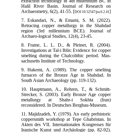
extraction technology in 4th millennium BC in
Halil River Basin. Journal of Research on
Archaeometry, 6(2), 41-55. [
]
DOI:10.52547/jra.6.2.41
7. Eskandari, N., & Emami, S. M. (2022).
Retracing copper metallurgy in the Shahdad
region (3rd millennium BCE). Journal of
Archaeo-logical Studies, 12(4), 23-45.
8. Frame, L. L. D., & Pleiner, R. (2004).
Investigations at Tal-i Iblis: Evidence for copper
smelting during the Chalcolithic period. Mas-
sachusetts Institute of Technology.
9. Hakemi, A. (1989). The copper smelting
furnaces of the Bronze Age in Shahdad. In
South Asian Archaeology (pp. 119-132).
10. Hauptmann, A., Rehren, T., & Schmitt-
Strecker, S. (2003). Early Bronze Age copper
metallurgy at Shahr-i Sokhta (Iran)
reconsidered. In Deutsches Bergbau-Museum.
11. Majidzadeh, Y. (1979). An early prehistoric
coppersmith workshop at Tepe Ghabristan. In
Akten des VII. Internationalen Kongresses für
Iranische Kunst und Archäologie (pp. 82-92).