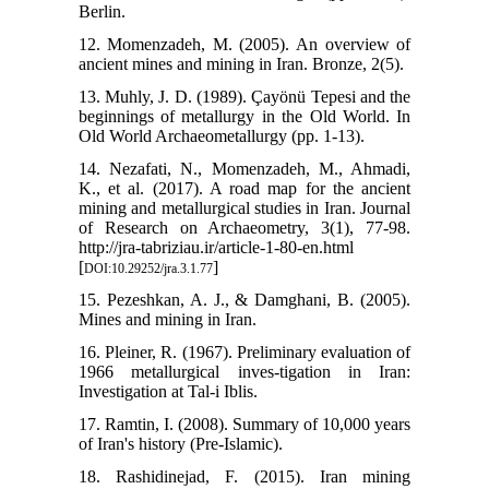
Berlin.
12. Momenzadeh, M. (2005). An overview of
ancient mines and mining in Iran. Bronze, 2(5).
13. Muhly, J. D. (1989). Çayönü Tepesi and the
beginnings of metallurgy in the Old World. In
Old World Archaeometallurgy (pp. 1-13).
14. Nezafati, N., Momenzadeh, M., Ahmadi,
K., et al. (2017). A road map for the ancient
mining and metallurgical studies in Iran. Journal
of Research on Archaeometry, 3(1), 77-98.
http://jra-tabriziau.ir/article-1-80-en.html
[
]
DOI:10.29252/jra.3.1.77
15. Pezeshkan, A. J., & Damghani, B. (2005).
Mines and mining in Iran.
16. Pleiner, R. (1967). Preliminary evaluation of
1966 metallurgical inves-tigation in Iran:
Investigation at Tal-i Iblis.
17. Ramtin, I. (2008). Summary of 10,000 years
of Iran's history (Pre-Islamic).
18. Rashidinejad, F. (2015). Iran mining