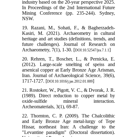
industry based on the 20-year perspective 2025.
In Proceedings of the 2nd International Future
Mining Conference (pp. 235-244). Sydney,
NSW.
19. Razani, M., Sohati, F., & Bagherzadeh-
Kasiri, M. (2021). Archaeometry in cultural
heritage and art studies (definitions, trends, and
future challenges). Journal of Research on
Archaeometry, 7(1), 1-30. [
]
DOI:10.52547/jra.7.1.1
20. Rehren, T., Boscher, L., & Pernicka, E.
(2012). Large-scale smelting of speiss and
arsenical copper at Early Bronze Age Arisman,
Iran. Journal of Archaeological Science, 39(6),
1717-1727. [
]
DOI:10.1016/j.jas.2012.01.009
21. Rostoker, W., Pigott, V. C., & Dvorak, J. R.
(1989). Direct reduction to copper metal by
oxide-sulfide mineral interaction.
Archeomaterials, 3(1), 69-87.
22. Thornton, C. P. (2009). The Chalcolithic
and Early Bronze Age metal-lurgy of Tepe
Hissar, northeast Iran: A challenge to the
"Levantine paradigm" (Doctoral dissertation).