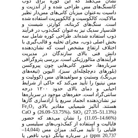
نشان می‌دهند که این کوره برای ذوب
کانسنگ‌های مس طراحی شده و از آندزیت و
داسیت به‌عنوان میزبان کانی‌های مس‌دار نظیر
مالاکیت، کالکوسیت و کالکوپیریت استفاده شده
است. سنگ‌های کربناته، کوارتز، شیست و
فلدسپار سدیک نیز به‌عنوان کمک‌ذوب در فرآیند
ذوب استفاده شده‌اند. طراحی کوره شامل سه
بخش اصلی ذوب، مجرای تخلیه و قالب‌گیری با
اختلاف ارتفاع مشخص است که نشان‌دهنده
دانش فنی بالای سازندگان در مدیریت
فرآیندهای متالورژیکی است. بررسی پتروگرافی
سرباره‌ها، حضور کانی‌هایی چون پیروکسن
(بلورهای دم‌چلچله‌ای سبز)، الیوین (تیغه‌های
بی‌رنگ)، وستیت و سولفیدهای مس (کوولیت و
مس نیتیو) را تأیید می‌کند که حاکی از شرایط
احیایی و دمای بالای حدود ۱۲۰۰ درجه
سانتی‌گراد است. حفره‌های موجود در سرباره‌ها
نیز نشان‌دهنده انجماد سریع یا آزادسازی گازها
هستند. آنالیز شیمیایی مقادیر بالای Fe₂O₃
(26.09–53.75%)، SiO₂ (27.35–51.13%) و CaO
(11.05–14.66%) را نشان می‌دهد که حضور
فایالیت و استفاده از کمک‌ذوب‌های سیلیسی و
قلیایی را تأیید می‌کند. میزان مس (14,044–
20,737 ppm) در سرباره بیانگر ذوب ناقص یا