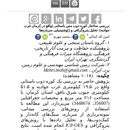
بررسی ساختار کوره ذوب مس باستانی (واقع در کرمان غرب
جوادیه): تحلیل پتروگرافی و ژئوشیمیایی سرباره‌ها
۲
*
۱
،
امین اله کمالی
محمد مهری
۱- گروه باستان سنجی و علوم طبیعی،
پژوهشکده حفاظت و مرمت آثار تاریخی-
فرهنگی، پژوهشگاه میراث فرهنگی و
گردشگری، تهران، ایران
۲- شرکت زمین شناسی مهندسی و علوم زمین،
Mehri.moh@gmail.com
یزد، ایران ،
چکیده:
(۱۰۱۸ مشاهده)
پژوهش حاضر به بررسی یک کوره ذوب باستانی
واقع در ۱۹.۵ کیلومتری غرب جوادیه و ۵۱.۵
کیلومتری جنوب شرق بافق، استان کرمان، با
مساحت ۲۱۶ متر مربع و مختصات جغرافیایی
(356007، 3448674) می‌پردازد. این مطالعه با
استفاده از روش‌های بررسی میدانی،
نمونه‌برداری از سرباره، سنگ‌های کانه‌دار و
کمک‌ذوب‌ها، و تحلیل داده‌ها با روش‌های
پتروگرافی و ICP-OES انجام شده است. نتایج