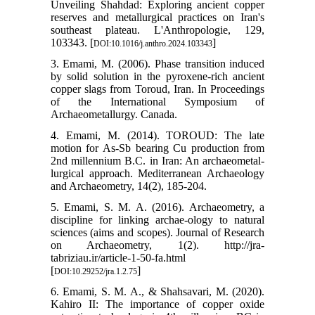
Unveiling Shahdad: Exploring ancient copper
reserves and metallurgical practices on Iran's
southeast plateau. L'Anthropologie, 129,
103343. [
]
DOI:10.1016/j.anthro.2024.103343
3. Emami, M. (2006). Phase transition induced
by solid solution in the pyroxene-rich ancient
copper slags from Toroud, Iran. In Proceedings
of the International Symposium of
Archaeometallurgy. Canada.
4. Emami, M. (2014). TOROUD: The late
motion for As-Sb bearing Cu production from
2nd millennium B.C. in Iran: An archaeometal-
lurgical approach. Mediterranean Archaeology
and Archaeometry, 14(2), 185-204.
5. Emami, S. M. A. (2016). Archaeometry, a
discipline for linking archae-ology to natural
sciences (aims and scopes). Journal of Research
on Archaeometry, 1(2). http://jra-
tabriziau.ir/article-1-50-fa.html
[
]
DOI:10.29252/jra.1.2.75
6. Emami, S. M. A., & Shahsavari, M. (2020).
Kahiro II: The importance of copper oxide