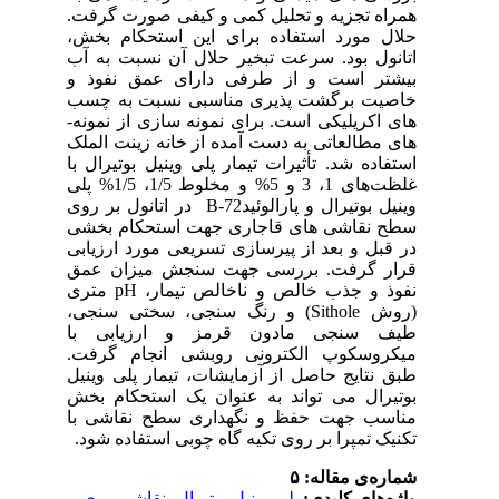
رفت
بخش
 آب
 و
سب
ونه
ملک
 با
5% و مخلوط 1/5، 1/5% پلی
پارالوئید
خشی
ابی
مق
جذب خالص و ناخالص تیمار
(روش
با
فت
نیل
بخش
با
شود
ی