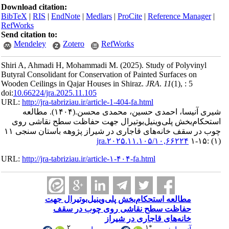
Download ci
BibTeX
|
RI
RefWorks
Send citatio
Mendele
Shiri A, Ah
Butyral Cons
Wooden Ceili
doi:
10.66224
URL:
http://
العه
قاشی روی
چوب در سقف خانه‌های قاجاری در شیراز پژوهه باستان سنجی ۱۱
URL:
http://