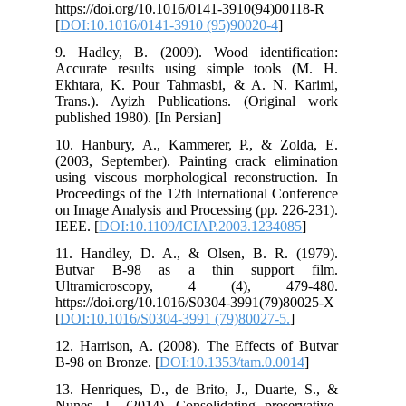
htt
[
DO
9. 
Acc
Ekh
Tra
pub
10.
(20
usi
Pro
on 
IEE
11.
Bu
Ul
htt
[
DO
12.
B-9
13.
Nun