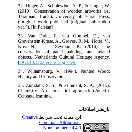
32.
(20
Tar
(Or
year
33
Gre
Kos
con
obj
[
DO
34.
His
35.
Che
Cen
C