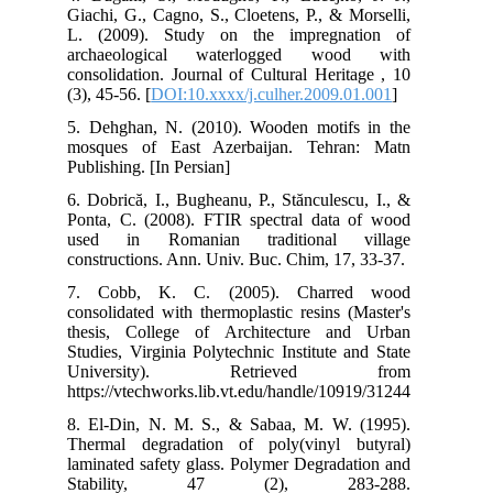
Gia
L. 
ar
con
(3),
5. 
mos
Publ
6. 
Pon
us
con
7.
con
the
Stu
Un
htt
8. 
The
lam
St