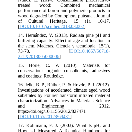
tr
per
woo
of
[
DO
14.
buf
the
7
221
15.
con
and
16. 
Inv
sub
cha
a
htt
[
DO
17.
How