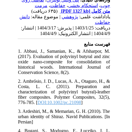
نش
140 | انتشار
1. 
(20
oxi
his
Con
2. 
Co
cha
fib
776
3. 
urb
Per
4. 