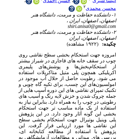
،
روی
شتر
ری
اده
 در
ی و
 از
های
 به
کام
وهش
سطح
این
 ای
 به