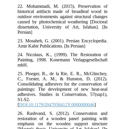
22.
his
out
cau
dis
Per
23.
Ami
24.
Pai
mb
25.
C.,
Con
pai
adh
S1-
[
DO
26.
res
emp
[Ma