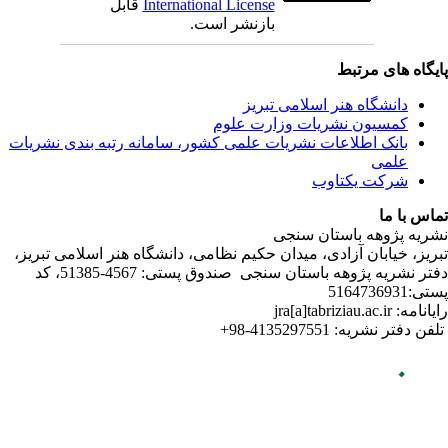
ندی نشریات
لامی تبریز
دفتر نشریه پژوهه­ باستان­ سنجی صندوق پستی: 4567-51385، کد