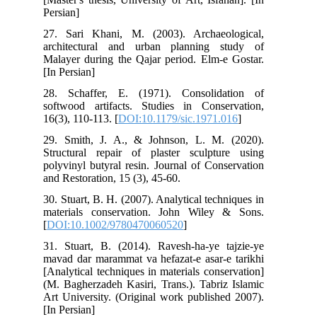
Per
27.
arc
Mal
[In 
28.
sof
16(
29.
Str
pol
and
30.
mat
[
DO
31.
mav
[An
(M.
Art
[In 