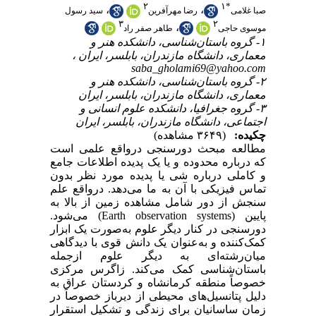
۲
۱
*
،
،
صبا غلامی
رضا مهرآفرین
سید رسول
۳
۲
،
موسوی حاجی
طاهر صفر راد
۱- گروه باستان‌شناسی، دانشکده هنر و
معماری، دانشگاه مازندران، بابلسر، ایران ،
saba_gholami69@yahoo.com
۲- گروه باستان‌شناسی، دانشکده هنر و
معماری، دانشگاه مازندران، بابلسر، ایران
۳- گروه جغرافیا، دانشکده علوم انسانی و
اجتماعی، دانشگاه مازندران، بابلسر، ایران
چکیده:
(۳۶۴۹ مشاهده)
مطالعه‌ مبحث‌ دورسنجی‌ درواقع‌ علمی‌ است‌
که‌ درباره محدوده و یا یک‌ پدیده اطلاعات جامع‌
و کاملی‌ درباره شی‌ یا پدیده مورد نظر بدون
تماس فیزیکی‌ با آن به‌ ما می‌دهد. درواقع‌ علم‌
سنجش ‌از دور شامل‌ مشاهده زمین‌ از بالا به‌
پایین (Earth observation systems) ‌می‌شود.
دورسنجی‌ در کنار دیگر علوم به‌صورت یک‌ ابزار
کمک‌کننده و به‌عنوان یک‌ دانش‌ قوی‌ با دیدگاهی‌
میان‌رشته‌ای‌ به‌ دیگر علوم ازجمله‌
باستان‌شناسی کمک‌ می‌کند. زاگرس مرکزی
خصوصاً منطقه‌ کرمانشاه و کردستان عراق به‌
دلیل‌ پتانسیل‌های‌ محیطی‌ از دیرباز خصوصاً در
زمان ساسانیان برای‌ زندگی‌ و تشکیل‌ استقرار