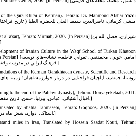
 [In Persian] [دانشور، محمد، محله های قدیمی
tory of the Qara Khitai of Kerman), Tehran: Dr. Mahmoud Afshar Yazdi
, Tehran: Mirmah, 2020. [In Persian] [شیرازي، فضل الله بن
عبدالله، تاریخ وصاف (تجزیه الامصار.]
lopment of Iranian Culture in the Waqf School of Turkan Khatoon
امامي خويي، محمدت
فرهنگ ايراني در مدرسه وقفي ترکان خاتون (قراختاييان کرمان) ، دو فصلنامه مسكويه , 1392، 8(24): 7-28.]
undations of the Kerman Qarakhtaean dynasty, Scientific and Research
inning to the end of the Pahlavi dynasty), Tehran: Donyayeketaab, 2011.
[In Persian] [اقبال آشتیانی، عباس، پیرنیا، حسن، تاریخ مفصل ایران (از آغاز تا پایان سلسله پهلوی)، تهران: دنیای کتاب، 1390.]
anslated by Shahla Tahmasebi, Tehran: Goqnoos, 2020. [In Persian]
[استاک، ادوارد، شش ماه در ایران؛ سفرنامه ادوارد استاک، ترجمه شهلا طهماسبی، تهران: ققنوس، 1399.]
sand miles in Iran, Translated by Hossein Saadat Nouri, Tehran: