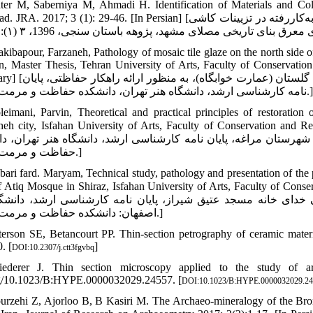
ter M, Saberniya M, Ahmadi H. Identification of Materials and Colo
; 3 (1): 29-46. [In Persian] [باتر مسعود، صابرنیا ملیحه، احمدی حسین، شناسایی مواد و رنگ‌های به‌کاررفته در تزیینات کاشی
akibapour, Farzaneh, Pathology of mosaic tile glaze on the north side of
on, Master Thesis, Tehran University of Arts, Faculty of Conservation
شکیبا پور، فرزانه، آسیب شناسی لعاب کاشی معرق ضلع شمالی
نامه کارشناسی ارشد، دانشگاه هنر تهران، دانشکده حفاظت و مرمت، 1396
leimani, Parvin, Theoretical and practical principles of restoration
 city, Isfahan University of Arts, Faculty of Conservation and Restoration, 2012. [In Per
هرستان مراغه، پایان نامه کارشناسی ارشد، دانشگاه هنر تهران، دا
حفاظت و مرمت، 1391.]
bari fard. Maryam, Technical study, pathology and presentation of the pr
tiq Mosque in Shiraz, Isfahan University of Arts, Faculty of Conservation and Res
ای خانه مسجد عتیق شیراز، پایان نامه کارشناسی ارشد، دانشگا
اصفهان: دانشکده حفاظت و مرمت، 1391.]
terson SE, Betancourt PP. Thin-section petrography of ceramic mater
. [
]
DOI:10.2307/j.ctt3fgvbq
ederer J. Thin section microscopy applied to the study of arc
g/10.1023/B:HYPE.0000032029.24557. [
DOI:10.1023/B:HYPE.0000032029.24
urzehi Z, Ajorloo B, B Kasiri M. The Archaeo-mineralogy of the Bron