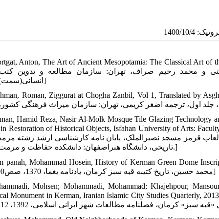
tgat, Anton, The Art of Ancient Mesopotamia: The Classical Art of the Near Eas
باستی و محمد رحیم صراف، تهران: سازمان مطالعه و تدوین کتب
انسانی(سمت)، 1387]
shman, Roman, Ziggurat at Chogha Zanbil, Vol 1, Translated by Asgha
man, Hamid Reza, Nasir Al-Molk Mosque Tile Glazing Technology and
in Restoration of Historical Objects, Isfahan University of Arts: Faculty of Co
عاب قرمز مسجد نصیرالملک، پایان نامه کارشناسی ارشد رشته مرمت
تاریخی، دانشگاه هنراصفهان: دانشکده حفاظت و مرمت، 1384.]
am panah, Mohammad Hosein, History of Kerman Green Dome Inscription, Y
محمد حسین، تاریخ کتیبه قبه سبز کرمان، یادنامه یغما، 1370، صص400-405]
hammadi, Mohsen; Mohammadi, Mohammad; Khajehpour, Mansour, Id
l Monument in Kerman, Iranian Islamic City Studies Quarterly, 2013, 12: 79-88. [In Persian] [ور