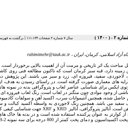
|
سال ۷ شماره ۲ صفحات ۱۳۴-۱۱۱
برگشت به فهرس
rahimimehr@iauk.ac.ir
اه آزاد اسلامی، کرمان، ایران
یل مباحث یک اثر تاریخی و مرمت آن از اهمیت بالایی برخوردار است. 
 این زمینه دارد، قبه سبز کرمان است که تاکنون مطالعه فنی روی کا
لاجوردی، سفید، فیروزه ای، زرد و سبز می باشند. این پژوهش در
رایه های معماری صورت گرفته است. در راستای رسیدن به هدف، ا
وی ایکس برای شناسایی عناصر لعاب و پتروگرافی بدنه در نمونه ها
شی از وجود موادی چون منگنز در لعاب است. رنگ لعاب فیروزه ای ا
یم حاصل شده، همچنین آنتیموانات سرب، اکسید آهن و سولفات کادمیو
 سفید می باشد. همچنین رنگ لاجوردی به واسطه اکسید کبالت و س
کبالت ایجاد شده است و عامل رنگ سبز لعاب وجود سولفات مس و آهن  XRD و XRF جهت شناسایی کیفی کانی ها،
اشی، نشان می دهد که از کوارتز به عنوان پرکننده استفاده شده است و در بدنه ها خاک 