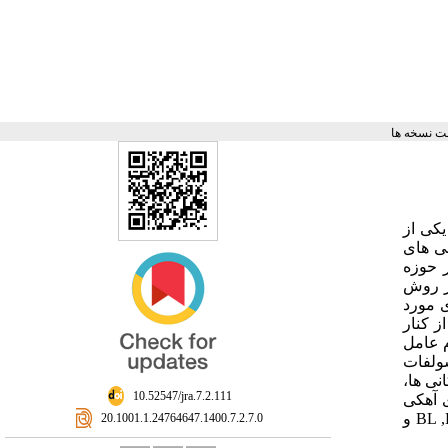
ت نسخه ها
یکی از
شی های
 حوزه
ز روش
ی مورد
ز کنار
م عامل
ولفات
است. آنالیز پتروگرافی، آنالیز
‎ 10.52547/jra.7.2.111
های آهکی
وجود دارد. نتایج پتروگرافی و XRD بیسکویت کاشی، حاکی از محیط پخت اکسیداسیون و دمای پخت کمتر از 800 درجه برای سه نمونه BL ,B-2 و
‎ 20.1001.1.24764647.1400.7.2.7.0