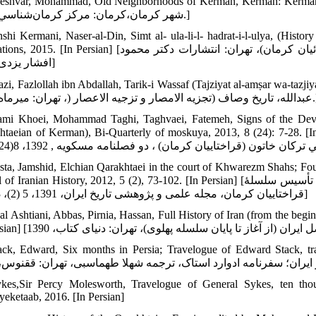
shvar, Mohammad, Old Neighborhoods of Kerman, Kerman: Kerman Studies Center, 2009.
شهر کرمان،كرمان: ‌مرکز کرمان‌شناسي، 1388.]
shi Kermani, Naser-al-Din, Simt al- ula-li-l- hadrat-i-l-ulya, (His
sian] [منشی کرمانی، ناصرالدین، سمط العلی للحضره العلیا ( تاریخ قراختائیان کرمان)، تهران: انتشارات دکتر محمود
افشار یزدی، 1394]
zi, Fazlollah ibn Abdallah, Tarik-i Wassaf (Tajziyat al-amṣar wa-tazjiyat al-a'ṣar)
 و تزجیه الاعصار (، تهران: میرماه، 1399
mi Khoei, Mohammad Taghi, Taghvaei, Fatemeh, Signs of the Deve
ian of Kerman), Bi-Quarterly of moskuya, 2013, 8 (24): 7-28. [In Persian] [قي، تقوايي فاطمه، نشانه-هاي توسعه
sta, Jamshid, Elchian Qarakhtaei in the court of Khwarezm Shahs; Fo
ian History, 2012, 5 (2), 73-102. [In Persian] [روستا، جمشید، ایلچیان قراختایی در دربار خوارزمشاهیان؛ زمینه های تأسیس سلسلۀ
قراختاییان کرمان، مجله علمی و پژوهشی تاریخ ایران، 1391، 5 (2)، 73-102]
bal Ashtiani, Abbas, Pirnia, Hassan, Full History of Iran (from the beg
ack, Edward, Six months in Persia; Travelogue of Edward Stack, tr
kes,Sir Percy Molesworth, Travelogue of General Sykes, ten thou
eketaab, 2016. [In Persian]