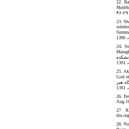
22. Ba
Mashhad. JRA. 2017
23. Sh
soluti
Summary] [ کاخ گلستان (عمارت خوابگاه)، به منظور ارائه راهکار حفاظتی، پایان
24. So
Maragheh
نشکده
25. Ak
God of A
ه هنر
26. Pe
Aug 10
27. Ri
doi.or
28. No