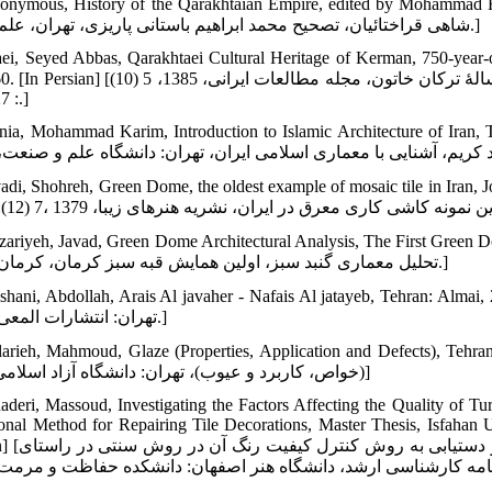
nymous, History of the Qarakhtaian Empire, edited by Mohammad Ebrahim Ba
شاهی قراختائیان، تصحیح محمد ابراهیم باستانی پاریزی، تهران، علم، 1390.]
aei, Seyed Abbas, Qarakhtaei Cultural Heritage of Kerman, 750-year-o
ضیائی، سید عباس، میراث فرهنگی قراختائیان کرمان، دانشگاه 750 سالۀ ترکان خاتون، مجله مطالعات ای)
: 127-160.]
rnia, Mohammad Karim, Introduction to Islamic Architecture of Iran, 
adi, Shohreh, Green Dome, the oldest example of mosaic tile in Iran, Jour
ariyeh, Javad, Green Dome Architectural Analysis, The First Green Dome Co
تحلیل معماری گنبد سبز، اولین همایش قبه سبز کرمان، کرمان، 1385.]
i, Abdollah, Arais Al javaher - Nafais Al jatayeb, Tehran: Almai, 2008. [In Persian] [ر و نفایس الطایب
تهران: انتشارات المعی، 1386.]
arieh, Mahmoud, Glaze (Properties, Application and Defects), Tehran: Islamic Aza
(خواص، کاربرد و عیوب)، تهران: دانشگاه آزاد اسلامی،1383]
aderi, Massoud, Investigating the Factors Affecting the Quality of T
ional Method for Repairing Tile Decorations, Master Thesis, Isfahan U
قادری، مسعود، بررسی عوامل تأثیرگذار 