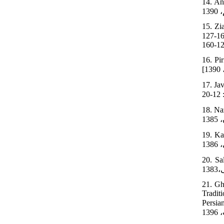
14. Ano
15. Zi
127-160. [In Persian] [رانی، 1385، 5 (10
16. Pi
17. Jav
18. Naz
19. Kashan
20. Sal
21. Gh
Tradit
Persian] [بر کیفیت لعاب فیروزه ای و دستیابی به روش کنترل کیفیت رنگ آن در روش سنتی در راستای