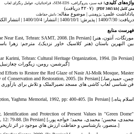
،
،
،
،
واژه‌های کلیدی:
عوامل رنگزای لعاب
قراختائیان
SEM-EDS
پتروگرافی
قبه سبز
(۴۲۰۷ دریافت)
[PDF 3465 kb]
متن کامل
یاداداشت علمی:
| موضوع مقاله:
پژوهشي
دانش حفاظت
دریافت: 1400/7/30 | پذیرش: 1400/10/1 | انتشار: 1400/10/4 | انتشار الکترونیک: 1400/10/4
فهرست منابع
t, Tehran: SAMT, 2008. [In Persian] [مورتگات، آنتون، هنر
بین النهرین باستان (هنر کلاسیک خاور نزدیک)، مترجم: زهرا 
r Karimi, Tehran: Cultural Heritage Organization, 1994. [In Persian]
[گیرشمن، رومن، زیگورات چغازنبیل، جلد اول، ترجمه اضغر کریمی، تهران: سازمان میراث فرهنگی کشور، 1373]
 Efforts to Restore the Red Glaze of Nasir Al-Molk Mosque, Master
nservation and Restoration, 2005. [In Persian] [چمن، حمیدرضا،
فن شناسی لعاب کاشی های مسجد نصیرالملک و تلاش برای بازآوری ل
aghma Memorial, 1992, pp: 400-405. [In Persian] [اسلام پناه،
entification and Protection of Present Values in "Green Dome"
محمدی، محسن؛ محمدی، محمد؛ خواجه پ،
منصور، بازشناسي و حفاظت ارزش هاي موجود در اثر تاريخي «قبه سبز» کرمان، فصلنامه مطالعات شهر ایرانی اسلامی، 1392، 12: 79-88.]