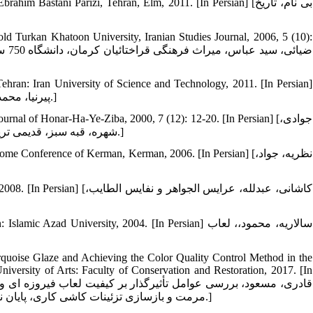
stani Parizi, Tehran, Elm, 2011. [In Persian] [بی نام، تاریخ
ld Turkan Khatoon University, Iranian Studies Journal, 2006, 5 (10):
Tehran: Iran University of Science and Technology, 2011. [In Persian]
[پیرنیا، محمد کریم، آشنایی با معماری اسلامی ایران، تهران: دانشگاه علم و صنعت، 1390.]
nal of Honar-Ha-Ye-Ziba, 2000, 7 (12): 12-20. [In Persian] [جوادی،
شهره، قبه سبز، قدیمی ترین نمونه کاشی کاری معرق در ایران، نشریه هنرهای زیبا، 1379 ،7 (12): 12-20.]
nference of Kerman, Kerman, 2006. [In Persian] [نظریه، جواد،
کاشانی، عبدلله، عرایس الجواه،
d University, 2004. [In Persian] سالاریه، محمود،، لعاب
urquoise Glaze and Achieving the Color Quality Control Method in the
niversity of Arts: Faculty of Conservation and Restoration, 2017. [In
مرمت و بازسازی تزئینات کاشی کاری، پایان نامه کارشناسی ارشد، دانشگاه هنر اصفهان: دانشکده حفاظت و مرمت، 1396.]