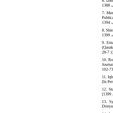
6. Dane
7. Mun
Publications, 2015. [In Per
8. Shira
9. Ema
(Qarakhtae
10. Ro
Journal of Iran
11. Iq
12. St
13. Sy
Donyay