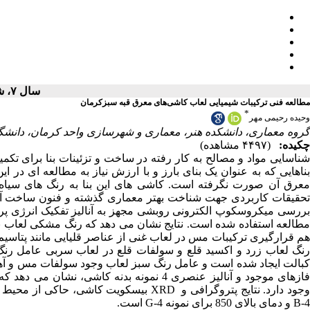
سال ۷، شماره ۲ - ( ۱۴۰۰ )
مطالعه فنی ترکیبات شیمیایی لعاب‌ کاشی‌های معرق قبه سبزکرمان
*
وحیده رحیمی مهر
گروه معماری، دانشکده هنر، معماری و شهرسازی واحد کرمان، دانشگ ،
چکیده:
(۴۴۹۷ مشاهده)
شناسایی مواد و مصالح به کار رفته در ساخت و تزئینات بنا برای تکم
بناهایی که به عنوان یک بنای بارز و با ارزش نیاز به مطالعه ای در
معرق آن صورت نگرفته است. کاشی های این بنا به رنگ های سیاه، 
تحقیقات کاربردی جهت شناخت بهتر معماری گذشته و فنون ساخت آ
بررسی میکروسکوپ الکترونی روبشی مجهز به آنالیز تفکیک انرژی پرت
مطالعه استفاده شده است. نتایج نشان می دهد که رنگ مشکی لعاب نا
هم قرارگیری ترکیبات مس در لعاب غنی از عناصر قلیایی مانند پتاس
رنگ لعاب زرد و اکسید قلع و سولفات قلع در لعاب سربی عامل رنگ
فازهای موجود و آنالیز عنصری 4 نمونه بدنه ک
B-4 و دمای بالای 850 برای نمونه G-4 است.