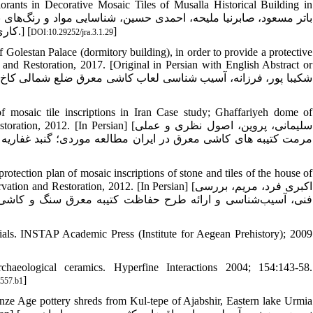
rants in Decorative Mosaic Tiles of Musalla Historical Building in
کاری معرق بنای تاریخی مصلای مشهد، پژوهه باستان سنجی، 1396، ۳ (۱): ۲۹-۴۶.] [
]
DOI:10.29252/jra.3.1.29
 Golestan Palace (dormitory building), in order to provide a protective
 and Restoration, 2017. [Original in Persian with English Abstract or
.]
 of mosaic tile inscriptions in Iran Case study; Ghaffariyeh dome of
sian] [سلیمانی، پروین، اصول نظری و عملی
مرمت کتیبه های کاشی معرق در ایران مطالعه موردی؛ گنبد غفاریه ش
otection plan of mosaic inscriptions of stone and tiles of the house of
toration, 2012. [In Persian] [اکبری فرد، مریم، بررسی
فنی، آسیب‌شناسی و ارائه طرح حفاظت کتیبه معرق سنگ و کاشی خد
ials. INSTAP Academic Press (Institute for Aegean Prehistory); 2009
haeological ceramics. Hyperfine Interactions 2004; 154:143-58.
]
557.b1
ze Age pottery shreds from Kul-tepe of Ajabshir, Eastern lake Urmia