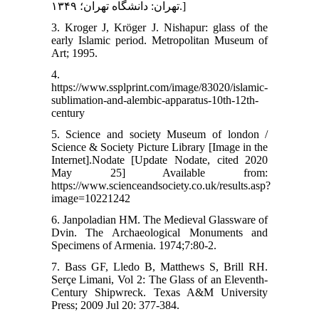
تهران: دانشگاه تهران؛ ۱۳۴۹.]
3. Kroger J, Kröger J. Nishapur: glass of the
early Islamic period. Metropolitan Museum of
Art; 1995.
4.
https://www.ssplprint.com/image/83020/islamic-
sublimation-and-alembic-apparatus-10th-12th-
century
5. Science and society Museum of london /
Science & Society Picture Library [Image in the
Internet].Nodate [Update Nodate, cited 2020
May 25] Available from:
https://www.scienceandsociety.co.uk/results.asp?
image=10221242
6. Janpoladian HM. The Medieval Glassware of
Dvin. The Archaeological Monuments and
Specimens of Armenia. 1974;7:80-2.
7. Bass GF, Lledo B, Matthews S, Brill RH.
Serçe Limani, Vol 2: The Glass of an Eleventh-
Century Shipwreck. Texas A&M University
Press; 2009 Jul 20: 377-384.