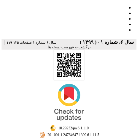
|
سال ۶، شماره ۱ - ( ۱۳۹۹ )
سال ۶ شماره ۱ صفحات ۱۳۵-۱۱۹
برگشت به فهرست نسخه ها
‎ 10.29252/jra.6.1.119
‎ 20.1001.1.24764647.1399.6.1.11.5