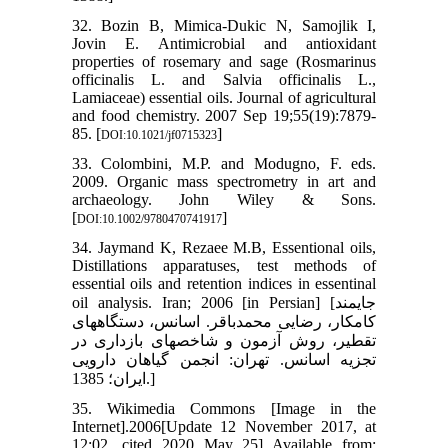
32. Bozin B, Mimica-Dukic N, Samojlik I,
Jovin E. Antimicrobial and antioxidant
properties of rosemary and sage (Rosmarinus
officinalis L. and Salvia officinalis L.,
Lamiaceae) essential oils. Journal of agricultural
and food chemistry. 2007 Sep 19;55(19):7879-
85. [
]
DOI:10.1021/jf0715323
33. Colombini, M.P. and Modugno, F. eds.
2009. Organic mass spectrometry in art and
archaeology. John Wiley & Sons.
[
]
DOI:10.1002/9780470741917
34. Jaymand K, Rezaee M.B, Essentional oils,
Distillations apparatuses, test methods of
essential oils and retention indices in essentinal
oil analysis. Iran; 2006 [in Persian] [جایمند
کامکار، رضایی محمد‏باقر. اسانس، دستگاه‏های
تقطیر، روش آزمون و شاخص‏های بازداری در
تجزیه اسانس. تهران: انجمن گیاهان دارویی
ایران؛ 1385.]
35. Wikimedia Commons [Image in the
Internet].2006[Update 12 November 2017, at
12:02. cited 2020 May 25] Available from: