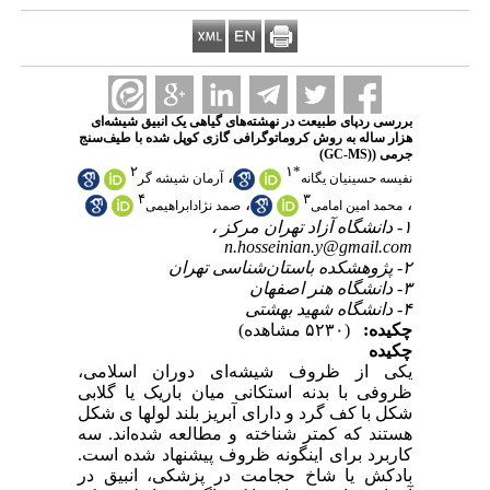
بررسی ردپای طبیعت در نهشته‌های گیاهی یک انبیق شیشه‌ای
هزار ساله به روش کروماتوگرافی گازی کوپل شده با طیف‌سنج
جرمی ((GC-MS)
۲
۱
*
،
نفیسه حسینیان یگانه
آرمان شیشه گر
۴
۳
،
،
محمد امین امامی
صمد نژادابراهیمی
۱- دانشگاه آزاد تهران مرکز ،
n.hosseinian.y@gmail.com
۲- پژوهشکده باستان‌شناسی تهران
۳- دانشگاه هنر اصفهان
۴- دانشگاه شهید بهشتی
چکیده:
(۵۲۳۰ مشاهده)
چکیده
یکی از ظروف شیشه‌ای دوران اسلامی،
ظروفی با بدنه استکانی میان باریک یا گلابی
شکل با کف گرد و دارای آبریز بلند لوله­ا‌ ی شکل
هستند که کمتر شناخته و مطالعه شده
اند. سه
کاربرد برای این­گونه ظروف پیشنهاد شده است.
بادکش یا شاخ حجامت در پزشکی، انبیق در