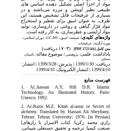
مواد از اجزا اصلی تشکیل دهنده اسانس های
طبیعی نظیر آویشن و مرزه می‌باشند و در
بسیاری از عرقیجات قابل تشخیص هستند، این
ظرف، به عنوان انبیق برای تقطیر و استخراج
مواد فرّار گیاهی و روغنی در داروسازی، تولید
مواد آرایشی و عطرسازی، به­ کار رفته­ است.
،
،
،
،
واژه‌های کلیدی:
دوران اسلامی
GC-MS
انبیق
شیشه
،
موزه آبگینه
عرقیجات
(۱۷۰۳ دریافت)
[PDF 1723 kb]
متن کامل
یاداداشت علمی:
| موضوع مقاله:
پژوهشي
باستان
سنجی
دریافت: 1399/1/30 | پذیرش: 1399/3/28 | انتشار:
1399/4/10 | انتشار الکترونیک: 1399/4/10
فهرست منابع
1. Al_hassan A.Y, Hill D.R. Islamic
Technology, An Illustrated History. Paris:
Unesco; 1992.
2. Ar-Razis M.Z. Kitab al-asrar or Secret of
alchemy. Translated by Hassan Ali Sheybany.
Tehran: Tehran University; 1970. [in Persian]
[رازی محمد زکریا. کتاب الاسرار یا رازهای
صنعت کیمیا. ترجمه و تحقیق حسن‏علی شیبانی،