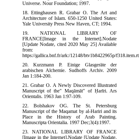
Universe. Nour Foundation; 1997.
18. Ettinghausen R. Grabar O. The Art and
Architecture of Islam. 650-1250 United States:
Yale University Press New Haven, CT; 1994.
19. NATIONAL LIBRARY OF
FRANCE[Image in the Internet].Nodate
[Update Nodate, cited 2020 May 25] Available
from:
https://gallica.bnf.fr/ark:/12148/btv1b8422965p/f318.item.r
20. Kurzmann P. Einige Glasgeräte der
arabischen Alchemie. Sudhoffs Archiv. 2009
Jan 1:184-200.
21. Grabar O. A Newly Discovered Illustrated
Manuscript of the" Maqāmāt" of Ḥarīri. Ars
Orientalis. 1963 Jan 1:97-109.
22. Bolshakov OG. The St. Petersburg
Manuscript of the Maqamat by al-Hariri and its
Place in the History of Arab Painting.
Manuscripta Orientalia. 1997 Dec;3(4):1997.
23. NATIONAL LIBRARY OF FRANCE
[Image in the Internet].Nodate [Update Nodate,