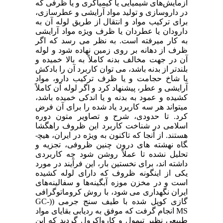
آزمایش
های شیمیایی یا کیمیاگری و یا ظرفی که
در داروسازی و تولید مواد آرایشی و عطرسازی،
برای ترکیب مواد و انتقال از طریق لوله آن به
دارودان یا عطردان یا ظرف ویژه مواد آرایشی
به­ کار می­ر­فته است. به­ نظر می­ رسد که اگر
ظرف از دهانه بر روی زمین نهاده شود و لوله
آن در جهت مخالف بدنه کاملاً به­ بالا خمیده و
بلندتر از بدنه باشد، می ­توان کاربرد آن را بادکش
یا شاخ حجامت و یا ظرف ترکیب دارو، مواد
آرایشی و عطر، پیشنهاد کرد و اگر لوله آن کاملاً
کشیده و عمود به­ بدنه و یا اندکی خمیده باشد،
می­تواند هر سه کاربرد یاد شده را برای آن فرض
کرد. تا حدودی، شرح و تصاویر متون دوره
اسلامی در شناخت کاربرد این ظروف راه­گشا
هستند.
از آنجا که تاکنون به­ ویژه در ایران، هیچ­
گاه نهشته­ های درون چنین ظروفی، تجزیه و
تحلیل نشده تا عملاً روشن شود چه کاربردی
داشته­ اند، برای نخستین­ بار، این فرآیند در مورد
یکی از این­گونه ظروف که دارای لوله کشیده
است و در مخزن موزه آبگینه
ها و سفالینه
های
ایران نگهداری می­ شود، با روش کروماتوگرافی
(GC-
(
گازی کوپل شده با طیف­ سنج جرمی
انجام گرفت که موفق به ردیابی بقایای مواد
MS
طبیعی نظیر تیمول و کارواکرول گردید که این