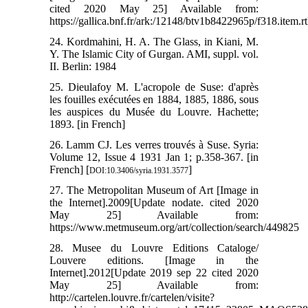
cited 2020 May 25] Available from:
https://gallica.bnf.fr/ark:/12148/btv1b8422965p/f318.item.r
24. Kordmahini, H. A. The Glass, in Kiani, M.
Y. The Islamic City of Gurgan. AMI, suppl. vol.
II. Berlin: 1984
25. Dieulafoy M. L'acropole de Suse: d'après
les fouilles exécutées en 1884, 1885, 1886, sous
les auspices du Musée du Louvre. Hachette;
1893. [in French]
26. Lamm CJ. Les verres trouvés à Suse. Syria:
Volume 12, Issue 4 1931 Jan 1; p.358-367. [in
French] [
]
DOI:10.3406/syria.1931.3577
27. The Metropolitan Museum of Art [Image in
the Internet].2009[Update nodate. cited 2020
May 25] Available from:
https://www.metmuseum.org/art/collection/search/449825
28. Musee du Louvre Editions Cataloge/
Louvere editions. [Image in the
Internet].2012[Update 2019 sep 22 cited 2020
May 25] Available from:
http://cartelen.louvre.fr/cartelen/visite?