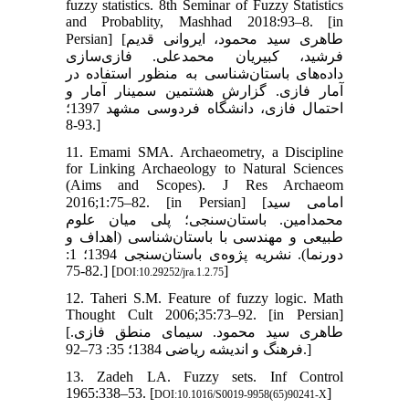
fuzzy statistics. 8th Seminar of Fuzzy Statistics
and Probablity, Mashhad 2018:93–8. [in
Persian] [طاهری سید محمود، ایروانی قدیم
فرشید، کبیریان محمدعلی. فازی‌سازی
داده‌های باستان‌شناسی به منظور استفاده در
آمار فازی. گزارش هشتمین سمینار آمار و
احتمال فازی، دانشگاه فردوسی مشهد 1397؛
93-8.]
11. Emami SMA. Archaeometry, a Discipline
for Linking Archaeology to Natural Sciences
(Aims and Scopes). J Res Archaeom
2016;1:75–82. [in Persian] [امامی سید
محمدامین. باستان‌سنجی؛ پلی میان علوم
طبیعی و مهندسی با باستان‌شناسی (اهداف و
دورنما). نشریه پژوه‌ی باستان‌سنجی 1394؛ 1:
82-75.] [
]
DOI:10.29252/jra.1.2.75
12. Taheri S.M. Feature of fuzzy logic. Math
Thought Cult 2006;35:73–92. [in Persian]
[طاهری سید محمود. سیمای منطق فازی.
فرهنگ و اندیشه ریاضی 1384؛ 35: 73–92.]
13. Zadeh LA. Fuzzy sets. Inf Control
1965:338–53. [
]
DOI:10.1016/S0019-9958(65)90241-X