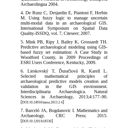
Archaeolingua 2004.
4. De Runz C, Desjardin E, Piantoni F, Herbin
M. Using fuzzy logic to manage uncertain
multi-modal data in an archaeological GIS.
International Symposium on Spatial Data
Quality-ISSDQ, vol. 7, Citeseer; 2007.
5. Mink PB, Ripy J, Bailey K, Grossardt TH.
Predictive archaeological modeling using GIS-
based fuzzy set estimation: A Case Study in
Woodford County, in 2009 Proceedings of
ESRI Users Conference, Kentucky, 2009.
6. Lieskovský T, Ďuračiová R, Karell L.
Selected mathematical principles of
archaeological predictive models creation and
validation in the GIS environment.
Interdisciplinaria Archaeologica. Natural
Sciences in Archaeology, 2013;4:177–90.
[
]
DOI:10.24916/iansa.2013.2.4
7. Barceló JA, Bogdanovic I. Mathematics and
Archaeology. CRC Press; 2015.
[
]
DOI:10.1201/b18530