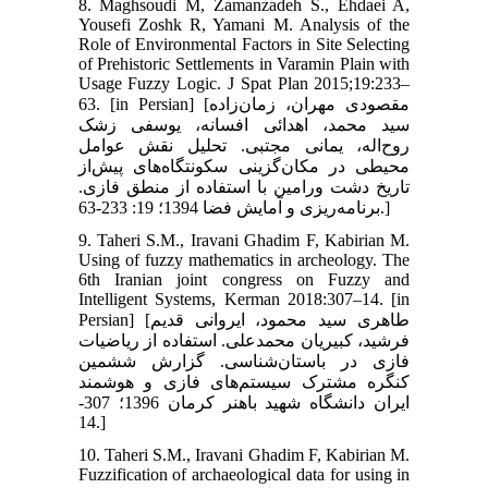
8. Maghsoudi M, Zamanzadeh S., Ehdaei A,
Yousefi Zoshk R, Yamani M. Analysis of the
Role of Environmental Factors in Site Selecting
of Prehistoric Settlements in Varamin Plain with
Usage Fuzzy Logic. J Spat Plan 2015;19:233–
63. [in Persian] [مقصودی مهران، زمان‌زاده
سید محمد، اهدائی افسانه، یوسفی زشک
روح‌اله، یمانی مجتبی. تحلیل نقش عوامل
محیطی در مکان‌گزینی سکونتگاه‌های پیش‌از
تاریخ دشت ورامین با استفاده از منطق فازی.
برنامه‌ریزی و آمایش فضا 1394؛ 19: 233-63.]
9. Taheri S.M., Iravani Ghadim F, Kabirian M.
Using of fuzzy mathematics in archeology. The
6th Iranian joint congress on Fuzzy and
Intelligent Systems, Kerman 2018:307–14. [in
Persian] [طاهری سید محمود، ایروانی قدیم
فرشید، کبیریان محمدعلی. استفاده از ریاضیات
فازی در باستان‌شناسی. گزارش ششمین
کنگره مشترک سیستم‌های فازی و هوشمند
ایران دانشگاه شهید باهنر کرمان 1396؛ 307-
14.]
10. Taheri S.M., Iravani Ghadim F, Kabirian M.
Fuzzification of archaeological data for using in