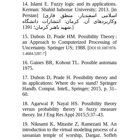
14. Islami E. Fuzzy logic and its applications.
Kerman: Shahid bahonar University; 2013. [in
Persian] [اسلامی اسفندیار. منطق فازی
وکاربردهای آن. کرمان: انتشارات دانشگاه
شهید باهنر کرمان؛ 1391.]
15. Dubois D, Prade HM. Possibility Theory :
an Approach to Computerized Processing of
Uncertainty. Springer US; 1988. [
DOI:10.1007/978-
]
1-4684-5287-7
16. Gaines BR, Kohout TL. Possible automata
1975.
17. Dubois D, Prade H. Possibility theory and
its applications: Where do we stand? Springer
Handb. Comput. Intell., Springer; 2015, p. 31–
60.
18. Agarwal P, Nayal HS. Possibility theory
versus probability theory in fuzzy measure
theory. Int J Eng Res Appl 2015;5:37–43.
19. Niknami K, Mirashe Z, Ramezani M. An
introduction to the virtual modeling process of a
sassanian temple of worship, Dargaz. Soffeh