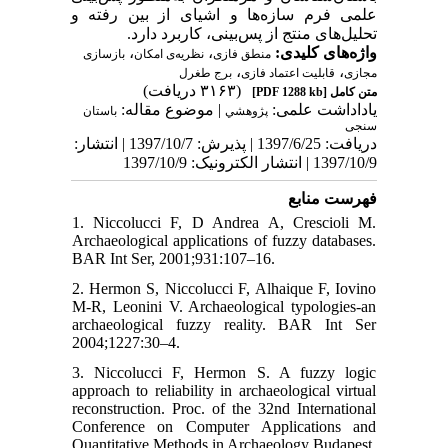
علمی فرم سازه‌ها و اشیای از بین‌ رفته و
تحلیل‌های منتج از پس‌بینی، کاربرد دارد.
واژه‌های کلیدی:
،
،
منطق فازی
نظریه‌ی امکان
بازسازی
،
،
مجازی
قابلیت اعتماد فازی
برج طغرل
(۳۱۶۳ دریافت)
متن کامل
[PDF 1288 kb]
یاداداشت علمی:
| موضوع مقاله:
پژوهشي
باستان
سنجی
دریافت: 1397/6/25 | پذیرش: 1397/10/7 | انتشار:
1397/10/9 | انتشار الکترونیک: 1397/10/9
فهرست منابع
1. Niccolucci F, D Andrea A, Crescioli M.
Archaeological applications of fuzzy databases.
BAR Int Ser, 2001;931:107–16.
2. Hermon S, Niccolucci F, Alhaique F, Iovino
M-R, Leonini V. Archaeological typologies-an
archaeological fuzzy reality. BAR Int Ser
2004;1227:30–4.
3. Niccolucci F, Hermon S. A fuzzy logic
approach to reliability in archaeological virtual
reconstruction. Proc. of the 32nd International
Conference on Computer Applications and
Quantitative Methods in Archaeology Budapest,