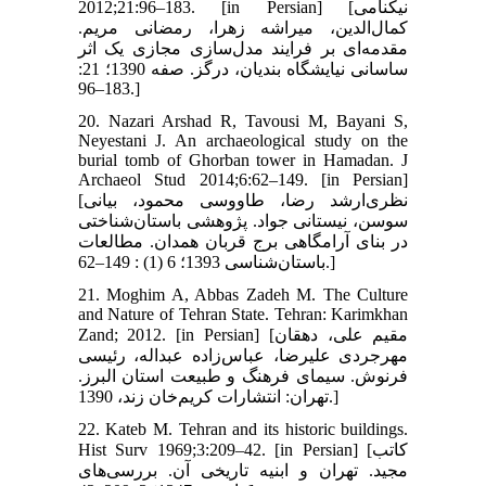
2012;21:96–183. [in Persian] [نیکنامی
کمال‌الدین، میراشه زهرا، رمضانی مریم.
مقدمه‌ای بر فرایند مدل‌سازی مجازی یک اثر
ساسانی نیایشگاه بندیان، درگز. صفه 1390؛ 21:
183–96.]
20. Nazari Arshad R, Tavousi M, Bayani S,
Neyestani J. An archaeological study on the
burial tomb of Ghorban tower in Hamadan. J
Archaeol Stud 2014;6:62–149. [in Persian]
[نظری‌ارشد رضا، طاووسی محمود، بیانی
سوسن، نیستانی جواد. پژوهشی باستان‌شناختی
در بنای آرامگاهی برج قربان همدان. مطالعات
باستان‌شناسی 1393؛ 6 (1) : 149–62.]
21. Moghim A, Abbas Zadeh M. The Culture
and Nature of Tehran State. Tehran: Karimkhan
Zand; 2012. [in Persian] [مقیم علی، دهقان
مهرجردی علیرضا، عباس‌زاده عبداله، رئیسی
فرنوش. سیمای فرهنگ و طبیعت استان البرز.
تهران: انتشارات کریم‌خان زند، 1390.]
22. Kateb M. Tehran and its historic buildings.
Hist Surv 1969;3:209–42. [in Persian] [کاتب
مجید. تهران و ابنیه تاریخی آن. بررسی‌های