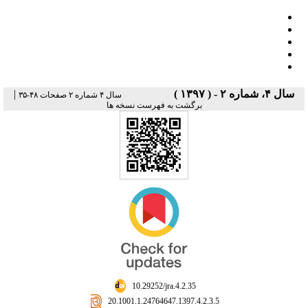
سال ۴، شماره ۲ - ( ۱۳۹۷ )
|
سال ۴ شماره ۲ صفحات ۴۸-۳۵
برگشت به فهرست نسخه ها
‎ 10.29252/jra.4.2.35
‎ 20.1001.1.24764647.1397.4.2.3.5