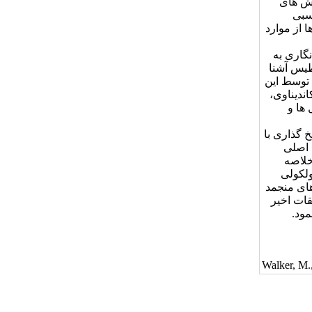
وش های
نسبی
 از موارد
گاری به
طیس آشنا
 توسط این
ندیناوی،
 ها و
 گذاری با
 اصلی
خلاصه
ولکولی
 که در لایه های منجمد
قات اخیر
مود.
Walker, M.