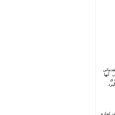
، کتابی مقدماتی
 آنها
 ی
یرد.
 اندازه