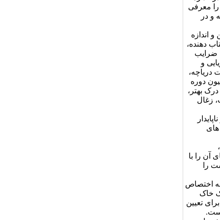
 را معرفی
 و در
و اندازه
اب دهنده،
. ضرایب
ایی و
د و رسوبات دریاچه،
یون دوره
درک بهتر،
، زغال
پایدار
های
 آن را با
ت را
نه اختصاص
ک خاک
Lich) که روشی است برای تعیین
است.