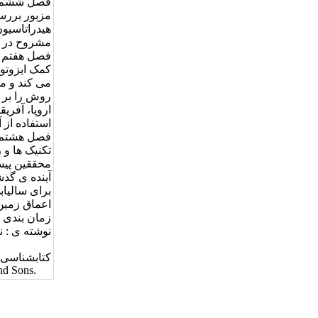
فصل ششم با
مزبور بررسی
هیدراتاسیون
مشروح در 
فصل هفتم ت
کمک ایزوتوپ
می کند و م
روش را بر م
اروپا، آفری
استفاده از 
فصل هشتم به
تکنیک ها و
محققین پیش 
آینده ی گذش
اعماق زمین 
زمان بندی ج
نوشته ی : ن
کتابشناسی:
nd Sons.