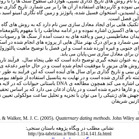
 نام روش های تاریخ گذاری نسبی، هوازدگی سطوح سنگ ها را با ر
 نموده و کاربردهای استفاده از آن ها را بر می شمارد. تاریخ گذاری 
 ابسیدین، استخوان فسیل شده، پاتوژنز و زمین گاه نگاری آمینو اسید ها
این فصل است.
کنیک هایی برای ایجاد معادل سازی سن نام دارد که به روش های گاه ن
 های اکسیژن اشاره نموده و در ادامه مخاطب را با مفهوم پالئومغنا
یدان مغناطیسی زمین و یافته های به دست آمده از سنگ ها و رسوبات
ی شمارد و برای درک بهتر مثال هایی از پروژه های انجام شده در اسکا
قای جنوبی و غیره آورده شده است و این فصل با توضیح ماهیت پالئوزول
آن برای معادل سازی سن،پایان می یابد.
 عنوان نتیجه گیری توضیح داده است که طی پنجاه سال، فرآیند تاریخ
 روش های مزبور با موفقیت انجام شده است و در حال حاضر دغدغه ی
بینی و تاریخ گذاری برای سال های آینده است که این فرآیند به طور 
ته نام گذاری شده است و در نهایت به پتانسیل استفاده از شواهد بیوم
برای سالیابی اشاره می کند همچون مطالعه ی DNA باستانی حیوانات
و غارها ذخیره شده است و در پایان اذعان می دارد که بر اساس تحقی
هش های ژنتیکی را می توان با تجزیه و تحلیل ساعت مولکولی تعیین ن
ازنین شریفان
, & Walker, M. J. C. (2005).
Quaternary dating methods
. John Wiley a
نشانی مطلب در وبگاه پژوهه باستان سنجی:
http://jra-tabriziau.ir/find-1.114.141.fa.html