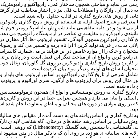
سی می نماید و مباحثی همچون ساختار اتمی، رادیواکتیو و رادیومتریک
ه دنبال آن، واژگان و اصطلاحات فنّی نیز در اختیار مخاطب قرار گرفته
 هایی از روش های تاریخ گذاری در قالب جداول ارائه شده است.
معرفی و شرح اصول اولیه ی استفاده از روش تاریخ گذاری رادیوکربن 
ز می شود و در ادامه مفاهیمی مانند شمارش بتا، اسپکترومتر جرم شت
بندی رادیوکربن و مقایسه ی عناصر در آزمایشگاه را توضیح می دهد
خ گذاری رادیوکربن همچون آلودگی، تقسیم ایزوتوپ¬ها، آثار مخازن دری
تغییرات طولانی مدت در فرآیند تولید کربن 14را نام برده و تفسیر می کن
خوان و خاک را از موارد غامض در این فرآیند بر می شمارد. کالیبراس
 رادیو کربن و انواع آن از مباحث دیگر این فصل است و در پایان برای 
ز کاربرد روش تاریخ گذاری رادیو کربن بر روی گل گاوزبان، زغال چوب
تخوان انسان های اولیه و دیگر مواد بیان گردیده است.
ل شرحی از تاریخ گذاری رادیواکتیو بر اساس ایزوتوپ های پایدار و نا
ر مثال این روش برای ایزوتوپ های آرگون، سری اورانیوم و ایزوتوپ 
ح داده شده است.
تاریخ گذاری به روش لومینسانس و انواع آن همچون ترمولومینسانس،
پتیکی را بیان می دارد و همچنین ضرایب خطا در این روش و کاربردهای
ه بر روی موادی در دوره های مختلف و مناطق متفاوت انجام شده اس
هد.
ه تاریخ گذاری بر اساس یافته های به دست آمده از مقیاس های سالیا
 روش سالیابی بر اساس رشد حلقه های درختان، گاه شناسی لایه ی ناز
رس و سیلت، گاهشناسی با سنجش رشد گلسنگ (enometry
یه های سالیانه ی هوازده بر روی آن که با ذکر مثال در متن مشهود 