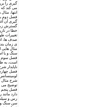
گیری را برر
می کند که ب
انتها، مثال
فصل دوم با 
گیری آن آغا
گسترش زمان
خطا در تاری
صدف ها، است
ی زمان بندی
مثال هایی ا
سنگ و یا اس
فصل سوم شام
است، به طو
ناپایدار شر
فصل چهارم 
لومینسانس ا
شرح مثال ک
توضیح می د
فصل پنجم ب
دارد مانند
سن سنگ و لا