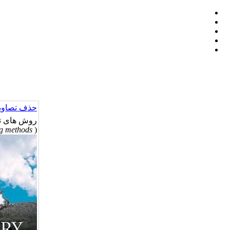
حذف تصاویر
روش های تا
g methods
(