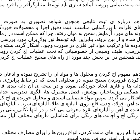
ه مانت تمامی پروسه آماده سازی باید توسط متالوگرافر و یا فرد م
هم درباره ی ثبت نتایجی همچون شواهد تصویری به صورت 
ای فلزات با بزرگنمایی مناسب، ثبت دقیق اجزا و محصولات خورد
مونه های مورد آزمایش سخن به میان رفته، چرا که ممکن است در زما
شده و از بین بروند، بنابراین باید توسط نور پولاریزان مورد بررسی
دوده ها و ترکیب مواد غیر فلزی در صورت وجود، آشکار گردد. بسته به
بررسی، طیف وسیعی از خصوصیاتی که تحت عملیات اچ کردن رؤی
د. همچنین در این بخش چند مورد از راه های صحیح عملیات اچ کردن
م مفهوم اچ کردن و محلول ها و مواد آن را تشریح نموده و اذعان د
کردن فروبردن سطح نمونه در محلولی است که در نقاط پرانرژی 
انه ها و فازها ایجاد خوردگی نموده و در نتیجه ی آن دانه بندی فاز
 همگنی ریزساختار، پوشش، فصل مشترک ها، الگوی دندریتی، جدای
آشکار می گردد. سپس مواد شیمیایی اسیدی و محلول خورنده ی اچ کرد
ند آهن، فولاد، چدن، قلع، روی، آلیاژهای طلا، آلیاژهای سرب، آلیاژهای
ده ی آهن و آلیاژهای نقره معرفی می کند و در انتها نکاتی مبنی بر 
نگی اچ و اچانت های رنگی برای شناسایی فازهای مختلف آلیاژ م
با نام رزین های مانت کردن، انواع رزین ها را برای مصارف مختلف 
سی و پلی استر معرفی نموده است.