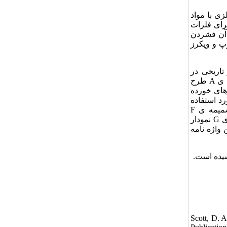
ی با مواد
رای فلزات
 آن فشردن
پ و ویکرز
تاریخی در
ه ی
A
طرح
های خورده
رد استفاده
ضمیمه ی
F
ی
G
نمودار
واژه نامه
Scott, D. 