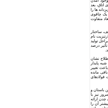
وجود آمدن
 اتاق، بعد
دانه ها را
 یک چاقوی
عاد متفاوت
ف، ساختار
تنزیت نام
راحل تولید
أثیر درصد
.
طلاح نشان
به پایدار
اعث تغییر
اقی مانده
 فولادهای
 باستان و
وز نیز با
چدن ارائه
شتر آن را