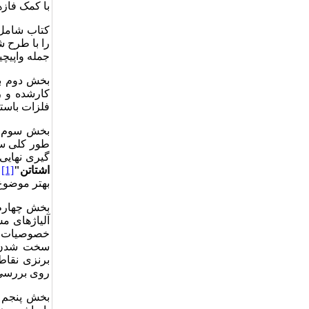
با کمک فاز
را با طرح ش
جمله واپیچی
بخش دوم با
کارشده و ر
فلزات باست
بخش سوم با
طور کلی سا
گیری نهایی
اشتاتن"
[1]
آ
بهتر موضوع
بخش چهارم 
آلیاژهای مس
خصوصیات ق
سخت شدن سا
برنزی نقاط 
روی بررسی 
بخش پنجم ت