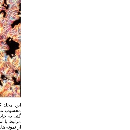
این مجلد ک
گتی به چاپ
مرتبط با آ
از نمونه ه