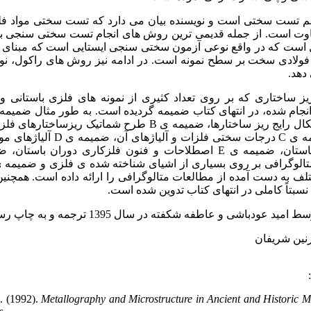
تست سختی است و نویسنده بیان می دارد که تست سختی مواد فلز
وت است. از جمله قدیمی ترین روش های انجام تست سختی سنجی ب
است که در واقع نوعی آزمون سختی سنجی ایستایی است که مبنای
ولادی سخت بر سطح نمونه است. در ادامه نیز روش های راکول، نو
دهد.
ز ساختاری که بر روی تعداد کثیری از نمونه‏ های فلزی باستانی و 
انجام شده، در انتهای کتاب ضمیمه گردیده است. به طور مثال ضمیم
ال رایج ریز ساختارها، ضمیمه ی
B
طرح شماتیک ریزساختارهای فلز
ه ی
C
درجات سختی فلزات و آلیاژهای آن، ضمیمه ی
D
آلیاژهای مو
باستان، ضمیمه ی
E
اصطلاحات و فنون فلزکاری دوران باستان، 
الوگرافی بر روی بسیاری از اشیای شناخته شده ی فلزی و ضمیمه 
لف به دست آمده از مطالعات متالوگرافی را ارائه داده است. همچنین 
بتاً کاملی در انتهای کتاب تدوین شده است.
ید عودباشی و عاطفه شکفته در سال 1395 ترجمه و به چاپ رسیده است.
زنین شریفان
A. (1992).
Metallography and Microstructure in Ancient and Historic M