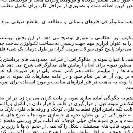
 کربن اضافه شده و تصاویری از مراحل کار، برای تکمیل مطلب 
م، متالوگرافی فلزهای باستانی و مطالعه ی مقاطع صیقلی مواد ف
کوپ نور انعکاسی و عبوری توضیح می دهد. در این بخش نویسنده
 را به عنوان ابزاری مهم جهت رسیدن به شناخت تکنولوژی ساخت 
 می تواند پاسخ گوی سوالات مرمت گران در طول درمان یک شیء فلز
، با عنوان نمونه ی متالوگرافی از فلزات، محدودیت های برداشتن 
 منظور نمونه برای انجام آزمایش های متالوگرافی شرح می دهد. هر
ابعاد این نمونه ها از 1 میلیمتر مکعب هم کمتر است، ولی در هر صورت باید
 بر روی آن ها نیز انجام شود و در ادامه معیارهای یک نمونه ی مور
ا توجه به ماهیت هر فلز ابزارهای مناسب و مورد استفاده برای نمونه
ست.
م به چگونگی آماده سازی نمونه و مانت کردن می پردازد. در این ب
اندن نمونه قبل از قرارگیری در قالب با قرار دادن در اتانول و یا 
ابت نگه داشتن انواع قطعات فلزی کوچک و ورقه های فلزی نازک در 
ه طور کلی در این بخش، نحوه ی جاسازی نمونه ها با طرح های شمات
 شده و برای نمونه های خیلی کوچک، که اغلب برای بررسی مقطع
 شود، قالب های مستطیلی شکل را که نیمی از حجم آن ها با رزین پر 
ند. همچنین مراحل پولیش نهایی را شرح می دهد و تأکید می کند 