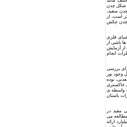
تلف مانند
‌ شکل چدن
چدن سفید،
ر است، از
 چدن چکش‌
شیای فلزی
ا ناشی از
 از آزمایش
زات انجام
رای بررسی
ل وجود نور
دنی، توده
ی خاکستری
به واسطه ی
ات باستان
ی مفید در
 مطالعه می
یارد ارائه
 آن ها در