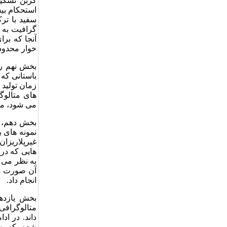
کربن تشکیل
استحکام بی
سفید با تر
گرافیت به 
آنجا که بر
خوار محدود
بخش نهم ری
باستانی که
زمان تولید 
های متالوگ
می شود، می
بخش دهم، م
نمونه های ب
غیرپلاریزا
هایی که در
به نظر می ر
آن صورت می
انجام داد.
بخش یازدهم
متالوگرافی 
داند. در اد
شده، که به