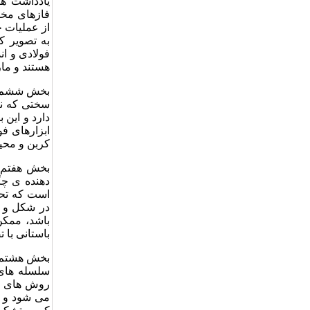
یادداشت ها
فازهای مختل
از عملیات ح
به تصویر ک
فولادی و ان
هستند و مار
بخش ششم به
سختی که نت
دارد و این 
ابزارهای ف
کربن و محیط
بخش هفتم ب
دهنده ی چگ
است که تحت
در شکل و ا
باشد، ممکن
باستانی با
بخش هشتم ب
سلسله های 
روش های نو
می شود و ت