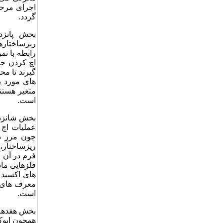
اجرای مرحل
گردد.
بخش پانزد
ریزساختاره
رابطه با ن
اچ کردن حل 
گیرند تا مح
های مورد 
متغیر هستن
است.
بخش شانزده
عملیات اچ 
چون مرزِ د
ریزساختار،
فرم در آن 
فلزهایی مان
های اکسید ش
معرف های ر
است.
بخش هفدهم 
همچون اپوک