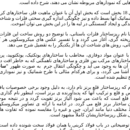
هایی که نمودارهای مربوطه نشان می دهند، شرح داده است.
کتاب شامل 18 بخش است که بخش اول آن با عنوان ماهیت فلز، ساختارهای ک
ماتیک آن‏ها بسط داده و نیز چگونگی اندازه گیری سختی فلزات و شناخ
دگی و ایجاد گسستگی در لبه‏ ها را در این بخش می توان آموخت.
 نام ریزساختار فلزات باستانی، با توضیح دو روش ساخت این فلزا
یخته گری، آغاز می گردد و با تفسیر عکس های میکروسکوپی هر کد
انی، روش های شناخت آن ها از یکدیگر را به تقضیل شرح می دهد.
 عنوان مواد دوفازی، مخاطب با ساختارهای یوتکتیک، یوتکتویید، پریت
ختارهای مرکب بین فلزی و ساختارهای ناهمگنی که به خاطر افت د
 آن ها به وجود می آید و چگونگی انتقال جرم به صورت ظهور
"ساخ
شنا می گردد، و برای هرکدام مثالی با طرح شماتیک و نیز نموداری
 تنظیم شده است.
که ریزساختار قلع برنز نام دارد، به دلیل وجود برخی خصوصیات یا
 و قلع و ترکیب آن‏ها که پدبدآورنده ی برنز است، اینطور نام گذاری
لع است که باعث می شود آلیاژ برنز تقویت گردد و در نتیجه م
ختار برنز قلع می گردد. در ادامه با ارائه ی تصاویر میکروسکو
مختلف دنیا مانند ایران، چین و غیره را مقایسه نموده که تفاوت ها
شکل ریزساختاریشان کاملاً مشهود است.
وضیحاتی در باب فولاد کربنی یا همان فولاد سخت شونده داده اس