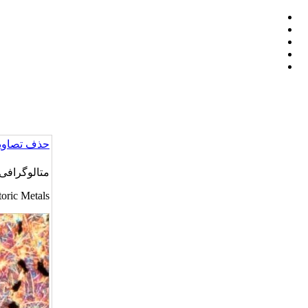
حذف تصاویر
متالوگرافی 
toric Metals