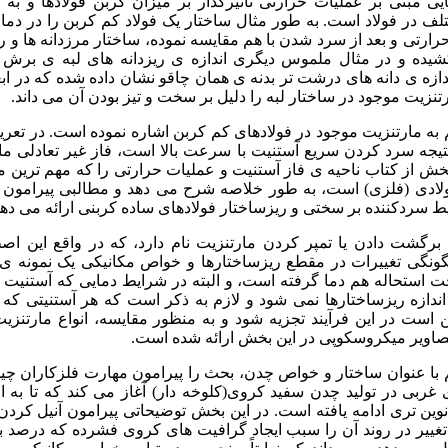
یی مبنی بر عملیات حرارتی تأثیرگذار بر میزان کربن فولادها و به 
ف در فولاد است. به طور مثال ساختار یک فولاد کم کربن را در دمای
رارتی و بعد از سرد شدن با هم مقایسه نموده، ساختار مرزدانه ها و ریز
شیده و در مثال ملموس دیگری اندازه ی ریزدانه های لبه ی برش
دازه ی دانه های درشت تر بدنه ی همان چاقو نشان داده شده که در اب
تنزیت موجود در ساختار لبه را دلیل بر سخت و تیز بودن آن می داند.
 مارتنزیت موجود در فولادهای کم کربن اشاره نموده است. در تعری
یجه سرد کردن سریع آستنیت با سرعت بالا است، فاز غیر تعادلی مار
بخش از کتاب ناحیه ی فاز آستنیت و عملیات حرارتی را که مهم ترین م
ولادی (فلزی) است، به طور خلاصه شرح می دهد و مطالبی پیرامون ت
 سردکننده بر سختی و ریزساختار فولادهای ساده کربنی ارائه می دهد
رگشت دادن یا تمپر کردن مارتنزیت نام دارد، که در واقع این اص
ونگی تغییرات در مقطع ریزساختارها و خواص مکانیکی یک نمونه ی ش
 استحاله هم دما گرفته است، و البته در شرایط دمایی که آستنیت ب
ندازه ریزساختارها نمی شود و لازم به ذکر است که هر آستنیتی که ب
 است در این فرآیند تجزیه شود و به منظور مقایسه، انواع مارتنزیت
 تصاویر میکروسکوپی در این بخش ارائه شده است.
ا عنوان ساختار و خواص چدن، بحث را پیرامون مهارت فلزکاران چین
غربی در تولید چدن سفید کروی(کلوخه دار) آغاز می کند که تا به امر
ین تری ادامه یافته است. در این بخش توضیحاتی پیرامون آنیل کردن 
غییر در روند آن را سبب ایجاد گرافیت های کروی فشرده که درصد بی