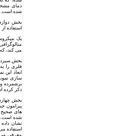
دمای مشخص
شده است.
بخش دوازده
استفاده از
یک میکروس
متالوگرافی
می کند، که
بخش سیزدهم
فلزی را به
سازی نمونه
برشمرده و ب
ذکر کرده ا
بخش چهارده
پیرامون خشک
های صحیح ث
شده است. ب
نشان داده
استفاده می
معرفی می ک