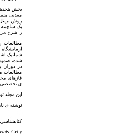
بخش هجدهم 
معدنی متفا
روش برینل 
یک ساچمه ف
را شرح می 
مطالعات ری
آزمایشگاه 
شماتیک اشک
شده، ضمیم
در دوران 
مطالعات مت
فازهای مخت
ی تخصصی نس
این مجلد توسط ام
نوشته ی نا
کتابشناسی:
etals
. Getty