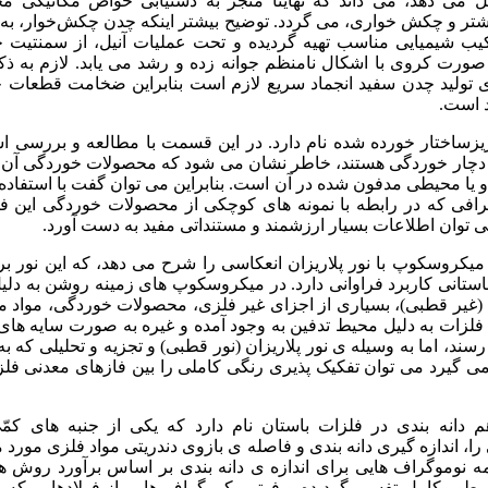
 می دهد، می داند که نهایتاً منجر به دستیابی خواص مکانیکی مخ
شتر و چکش خواری، می گردد. توضیح بیشتر اینکه چدن چکش‌خوار، به
کیب شیمیایی مناسب تهیه گردیده و تحت عملیات آنیل، از سمنتیت 
صورت کروی با اشکال نامنظم جوانه زده و رشد می ‌یابد. لازم به ذک
ای تولید چدن سفید انجماد سریع لازم است بنابراین ضخامت قطعات
 است.
زساختار خورده شده نام دارد. در این قسمت با مطالعه و بررسی ا
 دچار خوردگی هستند، خاطر نشان می شود که محصولات خوردگی آن ه
و یا محیطی مدفون شده در آن است. بنابراین می توان گفت با استفاده
رافی که در رابطه با نمونه های کوچکی از محصولات خوردگی این فل
 توان اطلاعات بسیار ارزشمند و مستنداتی مفید به دست آورد.
یکروسکوپ با نور پلاریزان انعکاسی را شرح می دهد، که این نور ب
استانی کاربرد فراوانی دارد. در میکروسکوپ های زمینه روشن به دلی
ن (غیر قطبی)، بسیاری از اجزای غیر فلزی، محصولات خوردگی، مواد مع
 فلزات به دلیل محیط تدفین به وجود آمده و غیره به صورت سایه ها
سند، اما به وسیله ی نور پلاریزان (نور قطبی) و تجزیه و تحلیلی که 
 گیرد می توان تفکیک پذیری رنگی کاملی را بین فازهای معدنی فلز
 دانه بندی در فلزات باستان نام دارد که یکی از جنبه های کمّ
را، اندازه گیری دانه بندی و فاصله ی بازوی دندریتی مواد فلزی مورد
امه نوموگراف هایی برای اندازه ی دانه بندی بر اساس برآورد روش هیل
 طور کامل تفسیر گردیده و فوتومیکروگراف هایی از فولادهایی که به