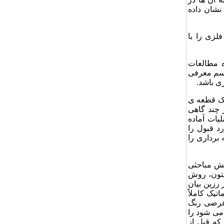
نشان داده
لزی را با
 مطالعات
جسم معرفی
ی باشد.
یک قطعه ی
 چند گاهی
 عملیات آماده
د قبول را
 برداری را
خش مباحثی
استون، روش
رزین بیان
یک کاملاً
 عرضی رنگ
می شود را
که قبل از