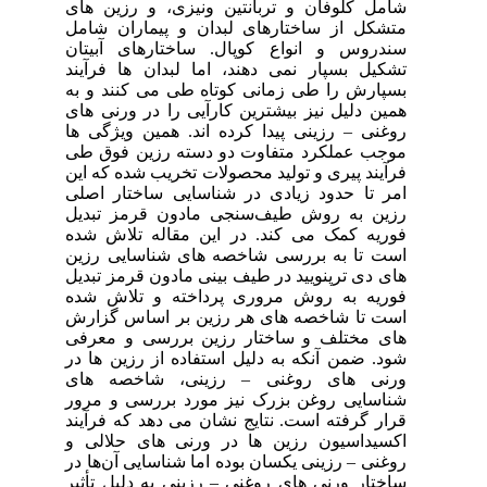
های
امل
تان
یند
 به
های
 ها
 طی
این
صلی
دیل
شده
زین
دیل
شده
ارش
رفی
 در
ای
رور
یند
ی و
 در
ثیر