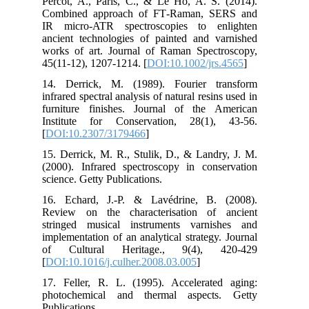
Per
Com
IR 
anc
wor
45(
14.
infr
fur
Ins
[
DO
15.
(20
sci
16.
Rev
str
imp
of
[
DO
17.
pho
Pub