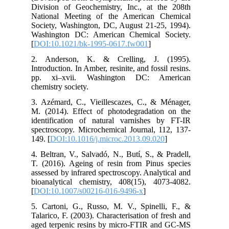
Div
Nat
Soc
Was
[
DO
2. 
Intr
pp
che
3. 
M. 
ide
spe
149.
4. 
T. 
ass
bio
[
DO
5. 
Tal
age