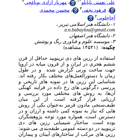
۲
ی
قرن
وپا
ول
اند
ی و
نگی
ی و
ان
روش
 در
ران
دی
وند
ران