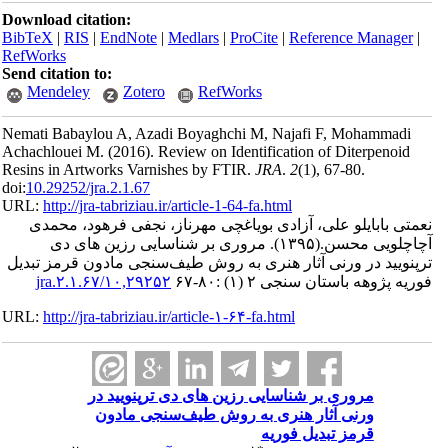
Download ci
BibTeX
|
RI
RefWorks
Send citatio
Mendele
Nemati Baba
Achachlouei
Resins in Ar
doi:
10.29252/
URL:
http://
د، محمدی
ی دی
قرمز تبدیل
URL:
http://