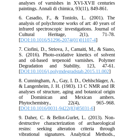
ana
pai
6. 
ana
inf
Cu
[
DO
7. 
S. 
and
Deg
[
DO
8. 
& L
ana
of
Ph
[
DO
9. 
des
res
vib