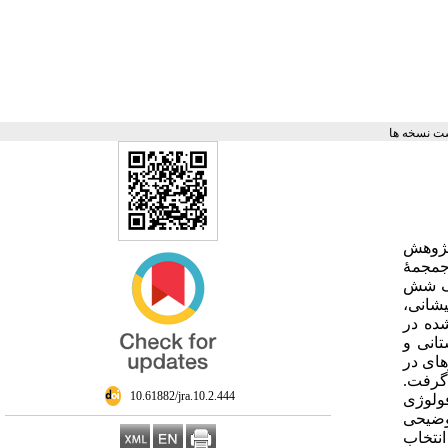
ت نسخه ها
 پژوهش
رشکل‌یافته و معمولی هزارۀ پنجم پیش از میلاد که از کاوش‌های محوطۀ چگاسفلی به‌دست آمده است، همراه با 60 جمجمۀ
مک شش
شانی،
ده در
تانی و
ای در
گرفت.
‎ 10.61882/jra.10.2.444
وفولوژی
 توضیحی
 بر تائید انتخاب