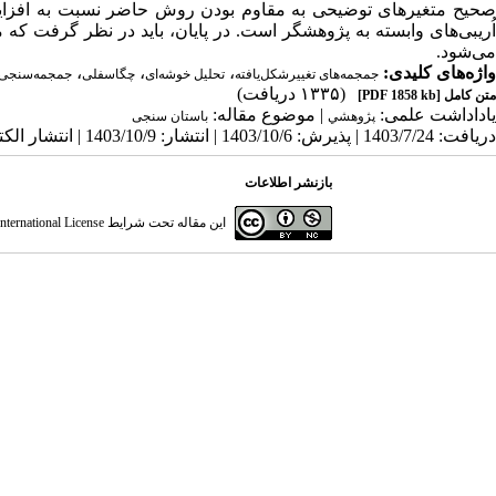
صحیح متغیرهای توضیحی به مقاوم بودن روش حاضر نسبت به افزایش ان
می‌شود.
واژه‌های کلیدی:
،
،
،
جمجمه‌های تغییرشکل‌یافته
تحلیل خوشه‌ای
چگاسفلی
جمجمه‌سنجی
(۱۳۳۵ دریافت)
متن کامل
[PDF 1858 kb]
یاداداشت علمی:
| موضوع مقاله:
پژوهشي
باستان سنجی
دریافت: 1403/7/24 | پذیرش: 1403/10/6 | انتشار: 1403/10/9 | انتشار الکترونیک: 1403/10/9
بازنشر اطلاعات
این مقاله تحت شرایط
ternational License