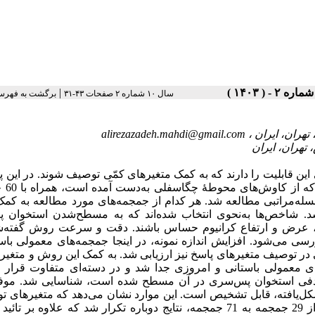
|
سال ۱۰ شماره ۲ صفحات ۴۳-۳۱
برگشت به فهرس
alirezazadeh.mahdi@gmail.com
ی این قابلیت را دارند که به کمک متغیرهای کمّی توصیف شوند. در این
تعداد 11 جمجمۀ تغیی
ه‌مراتبی مطالعه شد. هر کدام از جمجمه‌های مورد مطالعه به ک
 شاخص‌ها به‌نحوی انتخاب شده‌اند که به مسطح‌شدن استخوان پی
ول، عرض و ارتفاع کرانیوم حساس باشند. دقت و سرعت روش گفته‌ش
رسی می‌شود. افزایش اندازه نمونه، در اینجا جمجمه‌های معمولی باس
 توصیف متغیرهای پاسخ نیز ارزیابی شد. به کمک این روش و متغیره
ی معمولی باستانی و امروزی جدا شد و در دسته‌ای متفاوت قرار 
BG که تنها قسمتی از بخش صدفی استخوان پس‌سری در آن مسطح شده‌ است، شناسایی شد. م
یر جمجمه‌های تغییرشکل‌یافته، قابل تشخیص است. این موارد نشان می‌دهد که متغیرهای
به‌خوبی توانسته‌اند جمجمه‌ها را توصیف کنند. با افزایش اندازه نمونه از 29 جمجمه به 71 جمجمه، نتایج دوباره تکرار شد که علاوه