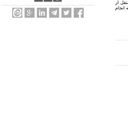
تقل از
اد، در محیط پروژۀ R تنها در چند ثانیه انجام