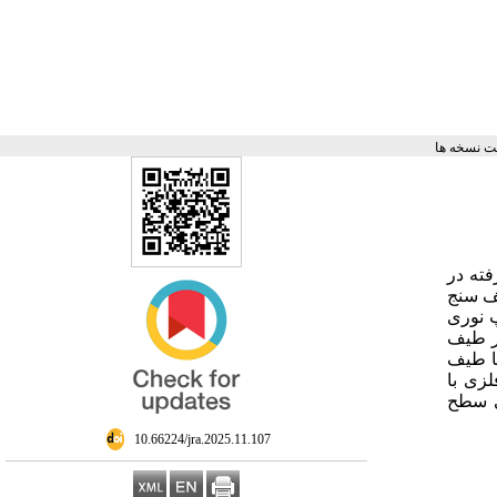
 نسخه ها
ته در
یف سنج
ترونی روبشی مجهز به پراکندگی پرتو ایکس
در طیف
ناحیه 832 و
لزی با
اند. آنالیز
‎ 10.66224/jra.2025.11.107