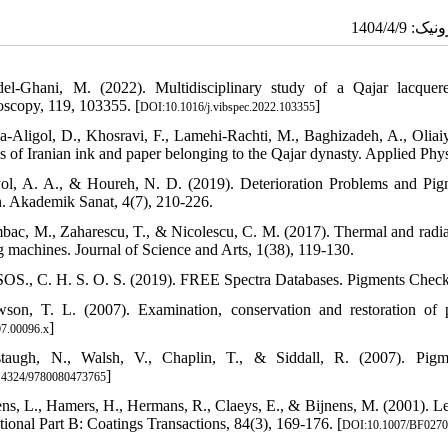
el-Ghani, M. (2022). Multidisciplinary study of a Qajar lacquered
oscopy, 119, 103355. [
]
DOI:10.1016/j.vibspec.2022.103355
a-Aligol, D., Khosravi, F., Lamehi-Rachti, M., Baghizadeh, A., Oliaiy,
s of Iranian ink and paper belonging to the Qajar dynasty. Applied Phys
ol, A. A., & Houreh, N. D. (2019). Deterioration Problems and Pig
n. Akademik Sanat, 4(7), 210-226.
bac, M., Zaharescu, T., & Nicolescu, C. M. (2017). Thermal and radiation
ng machines. Journal of Science and Arts, 1(38), 119-130.
OS., C. H. S. O. S. (2019). FREE Spectra Databases. Pigments Check
son, T. L. (2007). Examination, conservation and restoration of p
]
7.00096.x
taugh, N., Walsh, V., Chaplin, T., & Siddall, R. (2007). Pigme
]
.4324/9780080473765
ens, L., Hamers, H., Hermans, R., Claeys, E., & Bijnens, M. (2001). Lea
tional Part B: Coatings Transactions, 84(3), 169-176. [
DOI:10.1007/BF027