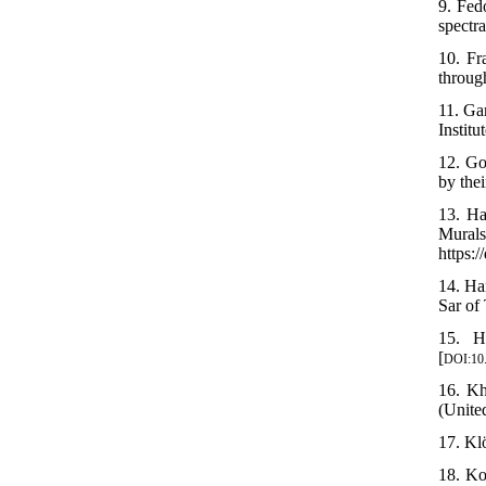
9. Fed
spectr
10. Fr
throug
11. Ga
Institu
12. Go
by the
13. Ha
Mural
https:
14. Ha
Sar of
15. H
[
DOI:10.
16. Kh
(Unite
17. Kl
18. Ko