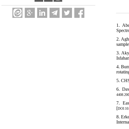
1. Abd
Spectr
2. Agh
sample
3. Aky
Isfaha
4. Bum
rotati
5. CHS
6. Daw
4408.200
7. Eas
[
DOI:10
8. Erk
Interna