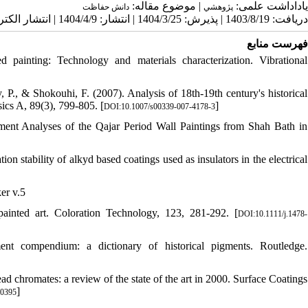
یاداداشت علمی:
| موضوع مقاله:
پژوهشي
دانش حفاظت
دریافت: 1403/8/19 | پذیرش: 1404/3/25 | انتشار: 1404/4/9 | انتشار الکترونیک: 1404/4/9
فهرست منابع
 painting: Technology and materials characterization. Vibrational
 P., & Shokouhi, F. (2007). Analysis of 18th-19th century's historical
ics A, 89(3), 799-805. [
]
DOI:10.1007/s00339-007-4178-3
ment Analyses of the Qajar Period Wall Paintings from Shah Bath in
 stability of alkyd based coatings used as insulators in the electrical
er v.5
ainted art. Coloration Technology, 123, 281-292. [
DOI:10.1111/j.1478-
nt compendium: a dictionary of historical pigments. Routledge.
d chromates: a review of the state of the art in 2000. Surface Coatings
]
00395