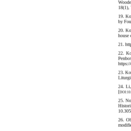
Wooden
18(1), 
19. Ko
by Fou
20. Ko
house o
21. ht
22. Ko
Penb
https:
23. Ko
Liturgi
24. Li
[
DOI:10
25. No
Histo
10.305
26. Ob
modifi