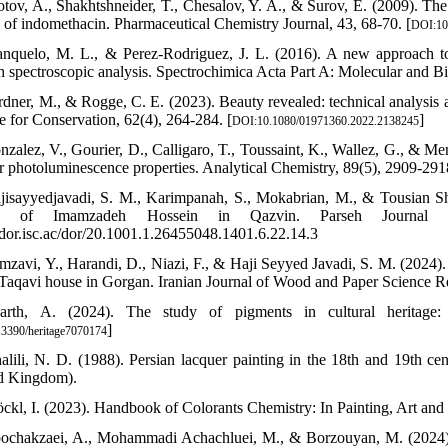
otov, A., Shakhtshneider, T., Chesalov, Y. A., & Surov, E. (2009). The 
a of indomethacin. Pharmaceutical Chemistry Journal, 43, 68-70. [
DOI:10
anquelo, M. L., & Perez-Rodriguez, J. L. (2016). A new approach to 
h spectroscopic analysis. Spectrochimica Acta Part A: Molecular and B
rdner, M., & Rogge, C. E. (2023). Beauty revealed: technical analysis 
te for Conservation, 62(4), 264-284. [
]
DOI:10.1080/01971360.2022.2138245
nzalez, V., Gourier, D., Calligaro, T., Toussaint, K., Wallez, G., & Me
ir photoluminescence properties. Analytical Chemistry, 89(5), 2909-291
jisayyedjavadi, S. M., Karimpanah, S., Mokabrian, M., & Tousian Sh
s of Imamzadeh Hossein in Qazvin. Parseh Journal of 
//dor.isc.ac/dor/20.1001.1.26455048.1401.6.22.14.3
mzavi, Y., Harandi, D., Niazi, F., & Haji Seyyed Javadi, S. M. (2024). 
 Taqavi house in Gorgan. Iranian Journal of Wood and Paper Science Res
arth, A. (2024). The study of pigments in cultural heritage:
]
3390/heritage7070174
alili, N. D. (1988). Persian lacquer painting in the 18th and 19th ce
d Kingdom).
öckl, I. (2023). Handbook of Colorants Chemistry: In Painting, Art a
ochakzaei, A., Mohammadi Achachluei, M., & Borzouyan, M. (2024). 