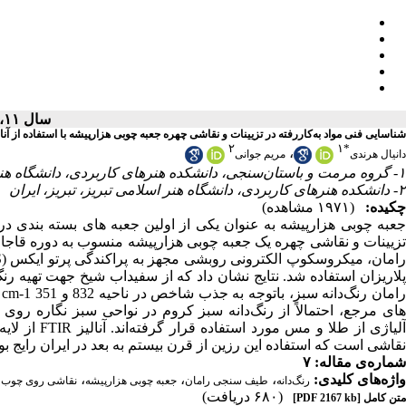
سال ۱۱، شماره ۱ - ( ۱۴۰۴ )
شناسایی فنی مواد به‌کاررفته در تزیینات و نقاشی چهره جعبه چوبی هزارپیشه با استفاده از آنا
۲
۱
*
،
دانیال هرندی
مریم جوانی
۱- گروه مرمت و باستان‌سنجی، دانشکده هنرهای کاربردی، دانشگاه هنر اسلامی تبریز، تبریز، ایران ،
۲- دانشکده هنرهای کاربردی، دانشگاه هنر اسلامی تبریز، تبریز، ایران
چکیده:
(۱۹۷۱ مشاهده)
جعبه چوبی هزارپیشه به عنوان یکی از اولین جعبه های بسته بندی د
تزیینات و نقاشی چهره یک جعبه چوبی هزارپیشه منسوب به دوره قاجار
پلاریزان استفاده شد. نتایج نشان داد که از سفیداب شیخ جهت تهیه 
ن
های مرجع، احتمالاً از رنگ‌دانه سبز کروم در نواحی سبز نگاره روی
از لایه ورن
نقاشی است که استفاده این رزین از قرن بیستم به بعد در ایران رایج .
شماره‌ی مقاله: ۷
،
،
،
،
واژه‌های کلیدی:
رنگ‌دانه
طیف سنجی رامان
جعبه چوبی هزارپیشه
نقاشی روی چوب
(۶۸۰ دریافت)
[PDF 2167 kb]
متن کامل