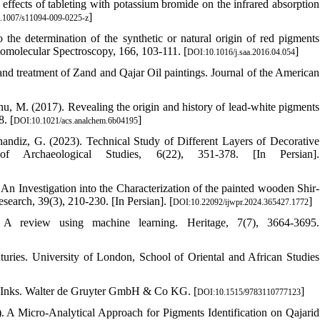
effects of tableting with potassium bromide on the infrared absorption
]
.1007/s11094-009-0225-z
the determination of the synthetic or natural origin of red pigments
iomolecular Spectroscopy, 166, 103-111. [
]
DOI:10.1016/j.saa.2016.04.054
and treatment of Zand and Qajar Oil paintings. Journal of the American
nu, M. (2017). Revealing the origin and history of lead-white pigments
8. [
]
DOI:10.1021/acs.analchem.6b04195
andiz, G. (2023). Technical Study of Different Layers of Decorative
Archaeological Studies, 6(22), 351-378. [In Persian].
An Investigation into the Characterization of the painted wooden Shir-
earch, 39(3), 210-230. [In Persian]. [
]
DOI:10.22092/ijwpr.2024.365427.1772
 A review using machine learning. Heritage, 7(7), 3664-3695.
nturies. University of London, School of Oriental and African Studies
nd Inks. Walter de Gruyter GmbH & Co KG. [
]
DOI:10.1515/9783110777123
A Micro-Analytical Approach for Pigments Identification on Qajarid