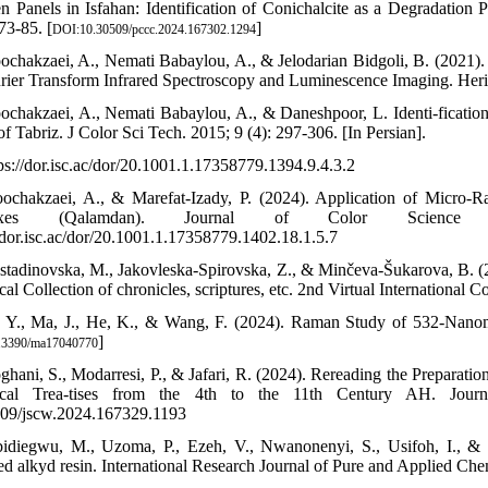
 Panels in Isfahan: Identification of Conichalcite as a Degradation 
73-85. [
]
DOI:10.30509/pccc.2024.167302.1294
ochakzaei, A., Nemati Babaylou, A., & Jelodarian Bidgoli, B. (2021).
rier Transform Infrared Spectroscopy and Luminescence Imaging. Herit
ochakzaei, A., Nemati Babaylou, A., & Daneshpoor, L. Identi-fication 
f Tabriz. J Color Sci Tech. 2015; 9 (4): 297-306. [In Persian].
tps://dor.isc.ac/dor/20.1001.1.17358779.1394.9.4.3.2
ochakzaei, A., & Marefat-Izady, P. (2024). Application of Micro-R
oxes (Qalamdan). Journal of Color Science 
//dor.isc.ac/dor/20.1001.1.17358779.1402.18.1.5.7
stadinovska, M., Jakovleska-Spirovska, Z., & Minčeva-Šukarova, B. (20
cal Collection of chronicles, scriptures, etc. 2nd Virtual International
, Y., Ma, J., He, K., & Wang, F. (2024). Raman Study of 532-Nanom
]
.3390/ma17040770
ghani, S., Modarresi, P., & Jafari, R. (2024). Rereading the Preparat
rical Trea-tises from the 4th to the 11th Century AH. Journ
09/jscw.2024.167329.1193
idiegwu, M., Uzoma, P., Ezeh, V., Nwanonenyi, S., Usifoh, I., & M
ed alkyd resin. International Research Journal of Pure and Applied Chemi