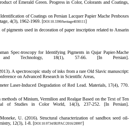
Product of Emerald Green. Progress in Color, Colorants and Coatings,
 Identification of Coatings on Persian Lacquer Papier Mache Penboxes
age, 4(3), 1962-1969. [
]
DOI:10.3390/heritage4030111
of pigments used in decoration of paper inscription related to Ansarin
aman Spec-troscopy for Identifying Pigments in Qajar Papier-Mache
and Technology, 18(1), 57-66. [In Persian].
13). A spectroscopic study of inks from a rare Old Slavic manuscript:
 Conference on Advanced Research in Scientific Areas,
eter Laser-Induced Degradation of Red Lead. Materials, 17(4), 770.
ion methods of Minium, Vermilion and Realgar Based on the Text of Ten
al of Studies in Color World, 14(3), 237-252. [In Persian].
oneke, U. (2016). Structural characterization of sandbox seed oil-
stry, 12(3), 1-8. [
]
DOI:10.9734/IRJPAC/2016/28997