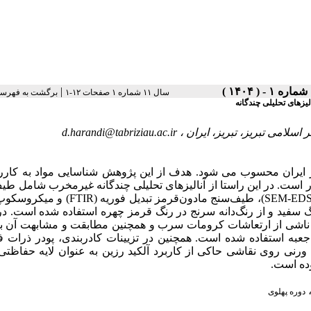
|
سال ۱۱ شماره ۱ صفحات ۱۲-۱
برگشت به فهرست
لیزهای تحلیلی چندگانه
d.harandi@tabriziau.ac.ir
ر ایران محسوب می شود. هدف از این پژوهش شناسایی مواد به کاررف
 است. در این راستا از آنالیزهای تحلیلی چندگانه غیرمخرب شامل ط
رامان، میکروسکوپ الک (SEM-EDS)، طیف‌سنج مادون‌قرمز تبدیل فوریه (FTIR) و میکروسکوپ نوری
رنگ سفید و از رنگ‌دانه سرنج در رنگ قرمز چهره استفاده شده است. 
رامان رنگ‌دانه سبز، باتوجه به جذب شاخص در  cm-1 351 اشی از ارتعاشات کرومات سرب و همچنین مطابقت و مشابهت آن با طیف
 جعبه استفاده شده است. همچنین در تزیینات کادربندی، پودر ذرات ف
آلیاژی از طلا و مس مورد استفاده قرار گرفته‌ FTIR ی روی نقاشی حاکی از کاربرد آلکید رزین به عنوان لایه حفاظتی سطح
بوده است
دوره پهلوی