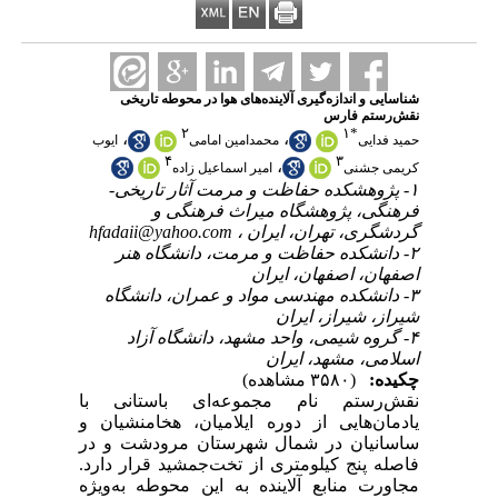
شناسایی و اندازه‌گیری آلاینده‌های هوا در محوطه تاریخی
نقش‌رستم فارس
۲
۱
*
،
،
حمید فدایی
محمدامین امامی
ایوب
۴
۳
،
کریمی جشنی
امیر اسماعیل زاده
۱- پژوهشکده حفاظت و مرمت آثار تاریخی-
فرهنگی، پژوهشگاه میراث فرهنگی و
گردشگری، تهران، ایران ،
hfadaii@yahoo.com
۲- دانشکده حفاظت و مرمت، دانشگاه هنر
اصفهان، اصفهان، ایران
۳- دانشکده مهندسی مواد و عمران، دانشگاه
شیراز، شیراز، ایران
۴- گروه شیمی، واحد مشهد، دانشگاه آزاد
اسلامی، مشهد، ایران
چکیده:
(۳۵۸۰ مشاهده)
نقش‌رستم نام مجموعه‌ای باستانی با
یادمان‌هایی از دوره ایلامیان، هخامنشیان و
ساسانیان در شمال شهرستان مرودشت و در
فاصله پنج کیلومتری از تخت‌جمشید قرار دارد.
مجاورت منابع آلاینده به این محوطه به‌ویژه