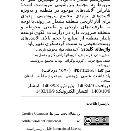
مربوط به مجتمع پتروشیمی مرودشت است؛
بنابراین آلاینده‌های موجود در منطقه و به‌ویژه
آلاینده‌های تولیدی مجتمع پتروشیمی تهدیدی
برای آثار تاریخی منطقه بشمار می‌روند. با توجه
به ظرفیت‌های تاریخی و طبیعی محوطه و
منطقه ضرورت دارد در درازمدت الگوی توسعه
پایدار منطقه از صنایع با حجم بالای آلاینده‌های
زیست‌محیطی به سمت گردشگری تغییر یابد.
واژه‌های کلیدی:
،
آلاینده‌های هوا
محوطه تاریخی
،
،
نقش‌رستم
فرسایش
کروماتوگرافی گازی متصل به
،
،
طیف‌سنج جرمی
کروماتوگرافی یونی
مجتمع پتروشیمی
مرودشت
(۱۵۷۰ دریافت)
متن کامل
[PDF 3128 kb]
یاداداشت علمی:
| موضوع مقاله:
پژوهشي
باستان
سنجی
دریافت: 1403/4/9 | پذیرش: 1403/9/8 | انتشار:
1403/10/9 | انتشار الکترونیک: 1403/10/9
بازنشر اطلاعات
این مقاله تحت شرایط
Creative Commons
Attribution-NonCommercial 4.0
International License
قابل بازنشر است.