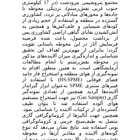
مجتمع پتروشیمی مرودشت (در 17 کیلومتری
جنوب غربی نقش‌رستم)، نزدیکی محوطه با
جاده‌ها و محورهای مبادلاتی پر تردد، کشاورزی
گسترده در منطقه و استفاده از حجم زیادی از
کودهای شیمیایی و علف‌کش‌ها و همچنین به
آتش‌کشیدن بقایای گیاهی اراضی کشاورزی پس
از برداشت محصول، باعث شده فرضیه
فرسایش آثار در این محوطه باستانی تقویت
گردد؛ بنابراین از مهم‌ترین اهداف این تحقیق
شناسایی و اندازه‌گیری میزان آلاینده‌های مذکور
در محوطه نقش‌رستم با انجام مطالعات
آزمایشگاهی است. به همین منظور اقدام به
نمونه‌گیری از هوای منطقه و استخراج فاز جامد
فضای فوقانی (HS-SPME) با استفاده از
فیبرهای سنتزی SPME به‌عنوان ابزار گیرانداز
آلاینده‌ها گردید. همچنین از تعدادی نمونه‌گیر
گازی (Gas Sampler) نیز جهت استخراج مستقیم
هوای آلوده استفاده شد تا بتوان طیف
گسترده‌ای از ترکیبات آلاینده را شناسایی نمود.
همچنین جهت آنالیزها از کروماتوگرافی گازی
متصل به طیف‌سنج جرمی و کروماتوگرافی
یونی استفاده شد. نتایج نشان می‌دهد که تنوع
گونه‌های آلاینده و مقادیر آن‌ها در محوطه
نقش‌رستم بسیار بالا بوده و مهم‌ترین منبع آن