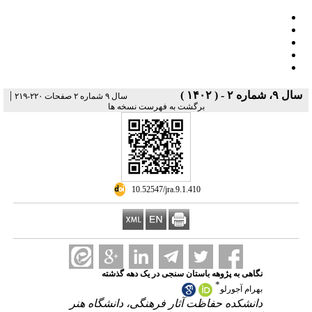
سال ۹، شماره ۲ - ( ۱۴۰۲ )
|
سال ۹ شماره ۲ صفحات ۲۲۰-۲۱۹
برگشت به فهرست نسخه ها
‎ 10.52547/jra.9.1.410
نگاهی به پژوهه باستان سنجی در یک دهه گذشته
*
بهرام آجورلو
دانشکده حفاظت آثار فرهنگی، دانشگاه هنر