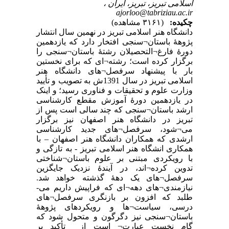
اسلامی تبریز، تبریز، ایران ،
ajorloo@tabriziau.ac.ir
چکیده:
(۳۱۶۱ مشاهده)
دانشگاه هنر اسلامی تبریز در نهمین سال انتشار
پژوهۀ باستان¬سنجی افتخار دارد که یازدهمین
دورۀ فارغ¬التحصیلان رشتۀ باستان¬سنجی را
برگزار کرده است؛ رشته¬ای که برای نخستین
بار با پیشنهاد سرفصل¬های دانشگاه هنر
اسلامی تبریز در سال 1391ش به تصویب و تأیید
وزارت علوم و تحقیقات و فناوری رسید؛ و اینک
در یازدهمین دورۀ آموزش مقطع کارشناسی
ارشد باستان¬سنجی که چند سالی است پس از
تبریز در دانشگاه هنر اصفهان نیز برگزار
می¬شود، سرفصل¬های جدید کارشناسی
ارشدی که همکاران دانشگاه هنر اصفهان – با
همکاری انشگاه هنر اسلامی تبریز - به تازگی و
با رویکردی مبتنی بر علوم باستان¬شناختی
تدوین کرده¬اند، در آیندۀ نزدیک جایگزین
سرفصل¬های یک دهۀ گذشته خواهد شد.
نیازمندی¬های دهه¬ای که فراپیش داریم می-
طلبد که افزون بر بازنگری سرفصل¬های
درسی، سیاست¬ها و رویکردهای پژوهۀ
باستان¬سنجی نیز دگرگون و متحول شود که
گام نخست عبارت¬ است از تأکید بر