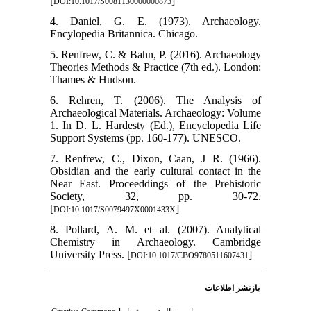
[
]
DOI:10.1017/S0081130000000873
4. Daniel, G. E. (1973). Archaeology.
Encylopedia Britannica. Chicago.
5. Renfrew, C. & Bahn, P. (2016). Archaeology
Theories Methods & Practice (7th ed.). London:
Thames & Hudson.
6. Rehren, T. (2006). The Analysis of
Archaeological Materials. Archaeology: Volume
1. In D. L. Hardesty (Ed.), Encyclopedia Life
Support Systems (pp. 160-177). UNESCO.
7. Renfrew, C., Dixon, Caan, J R. (1966).
Obsidian and the early cultural contact in the
Near East. Proceeddings of the Prehistoric
Society, 32, pp. 30-72.
[
]
DOI:10.1017/S0079497X0001433X
8. Pollard, A. M. et al. (2007). Analytical
Chemistry in Archaeology. Cambridge
University Press. [
]
DOI:10.1017/CBO9780511607431
بازنشر اطلاعات