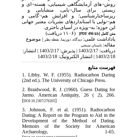
روش¬های آزمایشگاهی شیمیایی، هسته¬ای و
زیستی برای سال¬یابی، منشأیابی و
ریزساختارشناسی؛ و افزایش هم¬گامی و
هم¬نوایی با استانداردهای نشریات معتبر جهانی
این حوزه؛ به¬ویژه در آسیای باختری.
(۱۱۰۶ دریافت)
متن کامل
[PDF 496 kb]
یاداداشت علمی:
| موضوع
دیدگاه، دورنما، نقطه نظر
مقاله:
باستان سنجی
دریافت: 1403/2/17 | پذیرش: 1403/2/17 | انتشار:
1403/2/18 | انتشار الکترونیک: 1403/2/18
فهرست منابع
1. Libby, W. F. (1955). Radiocarbon Daring
(2nd ed.). The University of Chicago Press.
2. Braidwood, R. J. (1960). Guess Dating for
Jarmo. American Antiquity, 26 ( 2), 266.
[
]
DOI:10.2307/276205
3. Johnson, F. et al. (1951). Radiocarbon
Dating: A Report on the Program to Aid in the
Development of the Method of Dating.
Memoirs of the Society for American
Archaeology, 1-65.