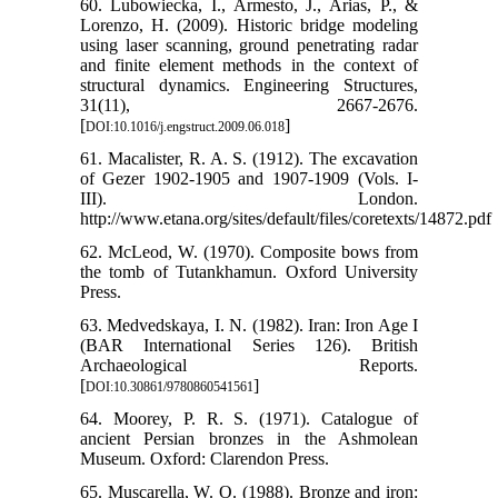
60. Lubowiecka, I., Armesto, J., Arias, P., &
Lorenzo, H. (2009). Historic bridge modeling
using laser scanning, ground penetrating radar
and finite element methods in the context of
structural dynamics. Engineering Structures,
31(11), 2667-2676.
[
]
DOI:10.1016/j.engstruct.2009.06.018
61. Macalister, R. A. S. (1912). The excavation
of Gezer 1902-1905 and 1907-1909 (Vols. I-
III). London.
http://www.etana.org/sites/default/files/coretexts/14872.pdf
62. McLeod, W. (1970). Composite bows from
the tomb of Tutankhamun. Oxford University
Press.
63. Medvedskaya, I. N. (1982). Iran: Iron Age I
(BAR International Series 126). British
Archaeological Reports.
[
]
DOI:10.30861/9780860541561
64. Moorey, P. R. S. (1971). Catalogue of
ancient Persian bronzes in the Ashmolean
Museum. Oxford: Clarendon Press.
65. Muscarella, W. O. (1988). Bronze and iron: