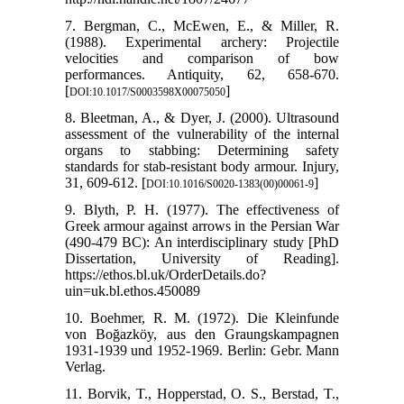
7. Bergman, C., McEwen, E., & Miller, R.
(1988). Experimental archery: Projectile
velocities and comparison of bow
performances. Antiquity, 62, 658-670.
[
]
DOI:10.1017/S0003598X00075050
8. Bleetman, A., & Dyer, J. (2000). Ultrasound
assessment of the vulnerability of the internal
organs to stabbing: Determining safety
standards for stab-resistant body armour. Injury,
31, 609-612. [
]
DOI:10.1016/S0020-1383(00)00061-9
9. Blyth, P. H. (1977). The effectiveness of
Greek armour against arrows in the Persian War
(490-479 BC): An interdisciplinary study [PhD
Dissertation, University of Reading].
https://ethos.bl.uk/OrderDetails.do?
uin=uk.bl.ethos.450089
10. Boehmer, R. M. (1972). Die Kleinfunde
von Boğazköy, aus den Graungskampagnen
1931-1939 und 1952-1969. Berlin: Gebr. Mann
Verlag.
11. Borvik, T., Hopperstad, O. S., Berstad, T.,