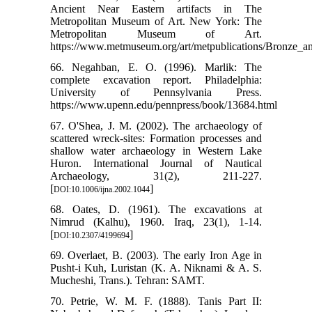
Ancient Near Eastern artifacts in The
Metropolitan Museum of Art. New York: The
Metropolitan Museum of Art.
https://www.metmuseum.org/art/metpublications/Bronze_
66. Negahban, E. O. (1996). Marlik: The
complete excavation report. Philadelphia:
University of Pennsylvania Press.
https://www.upenn.edu/pennpress/book/13684.html
67. O'Shea, J. M. (2002). The archaeology of
scattered wreck-sites: Formation processes and
shallow water archaeology in Western Lake
Huron. International Journal of Nautical
Archaeology, 31(2), 211-227.
[
]
DOI:10.1006/ijna.2002.1044
68. Oates, D. (1961). The excavations at
Nimrud (Kalhu), 1960. Iraq, 23(1), 1-14.
[
]
DOI:10.2307/4199694
69. Overlaet, B. (2003). The early Iron Age in
Pusht-i Kuh, Luristan (K. A. Niknami & A. S.
Mucheshi, Trans.). Tehran: SAMT.
70. Petrie, W. M. F. (1888). Tanis Part II: