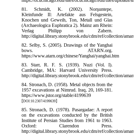
https://oi.uchicago.edu/sites/oi.uchicago.edu/files/uploads/
81. Schmidt, K. (2002). Norşuntepe,
Kleinfunde II: Artefakte aus Felsgestein,
Knochen und Geweih, Ton, Metall und Glas
(Archaeologica Euphratica 2). Mainz am Rhein:
Verlag Philipp von Zabern.
http://digital.library.stonybrook.edu/cdm/ref/collection/ama
82. Selby, S. (2005). Drawings of the Yanghai
bows. ATARN.org.
https://www.atarn.org/chinese/Yanghai/yanghai.htm
83. Starr, R. F. S. (1939). Nuzi (Vol. I).
Cambridge, MA: Harvard University Press.
http://digital.library.stonybrook.edu/cdm/ref/collection/ama
84. Stronach, D. (1958). Metal objects from the
1957 excavations at Nimrud. Iraq, 20, 169-181.
https://www.jstor.org/stable/4199639
[
]
DOI:10.2307/4199639
85. Stronach, D. (1978). Pasargadae: A report
on the excavations conducted by the British
Institute of Persian Studies from 1961 to 1963.
Oxford: Clarendon Press.
http://digital.library.stonybrook.edu/cdm/ref/collection/ama