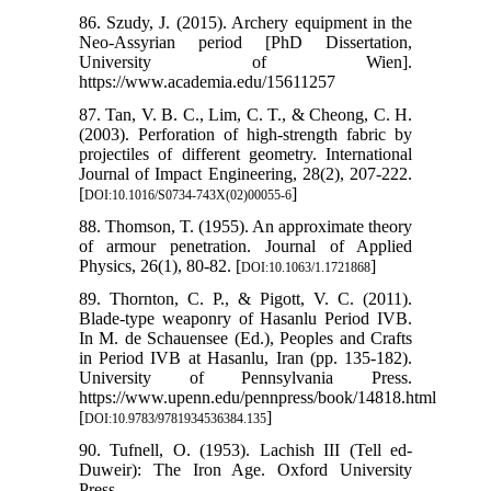
86. Szudy, J. (2015). Archery equipment in the
Neo-Assyrian period [PhD Dissertation,
University of Wien].
https://www.academia.edu/15611257
87. Tan, V. B. C., Lim, C. T., & Cheong, C. H.
(2003). Perforation of high-strength fabric by
projectiles of different geometry. International
Journal of Impact Engineering, 28(2), 207-222.
[
]
DOI:10.1016/S0734-743X(02)00055-6
88. Thomson, T. (1955). An approximate theory
of armour penetration. Journal of Applied
Physics, 26(1), 80-82. [
]
DOI:10.1063/1.1721868
89. Thornton, C. P., & Pigott, V. C. (2011).
Blade-type weaponry of Hasanlu Period IVB.
In M. de Schauensee (Ed.), Peoples and Crafts
in Period IVB at Hasanlu, Iran (pp. 135-182).
University of Pennsylvania Press.
https://www.upenn.edu/pennpress/book/14818.html
[
]
DOI:10.9783/9781934536384.135
90. Tufnell, O. (1953). Lachish III (Tell ed-
Duweir): The Iron Age. Oxford University
Press.