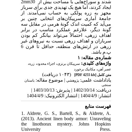
شدند و سوراخ‌هایی با مساحت بیش از 2mm30
ایجاد کردند، اما هیچ یک تهدیدی جدی برای سرباز
مجهز به زره پولکی به حساب نمی‌آمدند. از
جامعۀ آماری سرپیکان‌های انتخابی چنین بر
می‌آید که کمیت اندک گونۀ هرمی در مقابل سه
گونۀ دیگر، علارغم عملکرد مناسب در برابر
اهداف زرهی، احتمالاً می‌تواند بیانگر کم بودن
سربازان و اهداف زرهی نسبت به نیروهای غیر
زرهی در ارتش‌های منطقه، حداقل تا قرن 6
پ.م باشد.
شماره‌ی مقاله: ۱
،
،
،
واژه‌های کلیدی:
سرپیکان برنزی
اجزاء محدود
زره
،
عصر آهن
مکانیک برخورد
(۱۰۴۳ دریافت)
[PDF 4255 kb]
متن کامل
یاداداشت علمی:
| موضوع مقاله:
پژوهشي
باستان
سنجی
دریافت: 1402/10/14 | پذیرش: 1403/10/13 |
انتشار: 1404/4/9 | انتشار الکترونیک: 1404/4/9
فهرست منابع
1. Aldrete, G. S., Bartell, S., & Aldrete, A.
(2013). Ancient linen body armor: Unraveling
the linothorax mystery. Johns Hopkins
University Press.