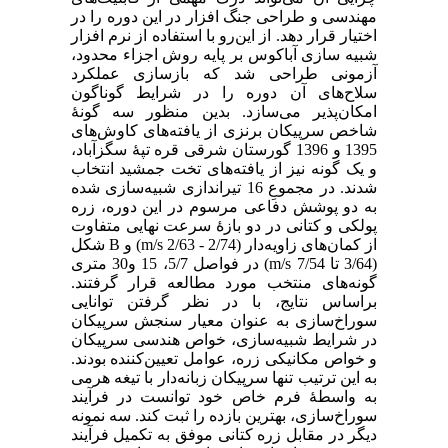
مهندسی و طراحی جنگ افزار در این دوره را در
اختیار قرار دهد. از این‌رو با استفاده از نرم افزار
شبیه سازی آباکوس بر پایه روش اجزاء محدود،
آزمونی طراحی شد که بازسازی عملکرد
سلاح‌های آن دوره را در شرایط گوناگون
امکان‌پذیر می‌سازد. بدین منظور سه گونۀ
شاخص سرپیکان برنزی از یافته‌های کاوش‌های
1395 و 1396 گورستان شرقی قره تپۀ سگزآباد،
و یک گونه نیز از یافته‌های تخت جمشید انتخاب
شدند. در مجموعِ 16 تیراندازی شبیه‌سازی شده
به دو پوشش دفاعی مرسوم در این دوره، زره
پولکی و کتانی در دو بازۀ سرعت نهایی متفاوت
از کمان‌های زاویه‌دار (2/74 - 2/63 m/s) و B شکل
(3/64 تا 7/54 m/s) در فواصل 5/7، 15 و30 متری
گونه‌های منتخب مورد مطالعه قرار گرفتند.
براساس نتایج، با در نظر گرفتن توانایی
سوراخ‌سازی به عنوان معیار سنجش سرپیکان
در شرایط شبیه‌سازی، خواص هندسی سرپیکان
و خواص مکانیکی زره، عوامل تعیین‌کننده‌ بودند.
به‌ این ترتیب تنها سرپیکان زبانه‌دار با تیغه هرمی
به واسطۀ فرم خاص خود توانست در فرآیند
سوراخ‌سازی، بهترین بازده را ثبت کند. سه نمونه
دیگر در مقابل زره کتانی موفق به تکمیل فرآیند