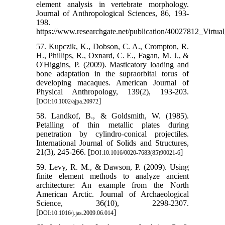
element analysis in vertebrate morphology.
Journal of Anthropological Sciences, 86, 193-
198.
https://www.researchgate.net/publication/40027812_Virtu
57. Kupczik, K., Dobson, C. A., Crompton, R.
H., Phillips, R., Oxnard, C. E., Fagan, M. J., &
O'Higgins, P. (2009). Masticatory loading and
bone adaptation in the supraorbital torus of
developing macaques. American Journal of
Physical Anthropology, 139(2), 193-203.
[
]
DOI:10.1002/ajpa.20972
58. Landkof, B., & Goldsmith, W. (1985).
Petalling of thin metallic plates during
penetration by cylindro-conical projectiles.
International Journal of Solids and Structures,
21(3), 245-266. [
]
DOI:10.1016/0020-7683(85)90021-6
59. Levy, R. M., & Dawson, P. (2009). Using
finite element methods to analyze ancient
architecture: An example from the North
American Arctic. Journal of Archaeological
Science, 36(10), 2298-2307.
[
]
DOI:10.1016/j.jas.2009.06.014