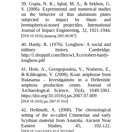
39. Gupta, N. K., Iqbal, M. A., & Sekhon, G.
S. (2006). Experimental and numerical studies
on the behavior of thin aluminum plates
subjected to impact by blunt- and
hemispherical-nosed projectiles. International
Journal of Impact Engineering, 32, 1921-1944.
[
]
DOI:10.1016/j.ijimpeng.2005.06.007
40. Hardy, R. (1976). Longbow: A social and
military history. Cambridge.
http://1.droppdf.com/files/wLXco/robert-hardy-
longbow.pdf
41. Hein, A., Georgopoulou, V., Nodarou, E.,
& Kilikogiou, V. (2008). Koan amphorae from
Halasarna - Investigations in a Hellenistic
amphora production centre. Journal of
Archaeological Science, 35(4), 1049-1061.
https://doi.org/10.1016/j.jas.2007.07.009
[
]
DOI:10.1016/j.jas.2007.07.014
42. Hellmuth, A. (2008). The chronological
setting of the so-called Cimmerian and early
Scythian material from Anatolia. Ancient Near
Eastern Studies, 45, 102-122.
[
]
DOI:10.2143/ANES.45.0.2033166