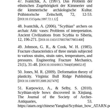
47. Ivantchik, A. (1997). Das Problem der
ethnischen Zugehörigkeit der Kimmerier und
die kimmerische archäologische Kultur.
Prähistorische Zeitschrift, 72, 12-53.
[
]
DOI:10.1515/prhz.1997.72.1.12
48. Ivantchik, A. (2006). "Scythian" archers on
archaic Attic vases: Problems of interpretation.
Ancient Civilizations from Scythia to Siberia,
12, 196-271. [
]
DOI:10.1163/157005706779851408
49. Johnson, G. R., & Cook, W. H. (1985).
Fracture characteristics of three metals subjected
to various strains, strain rates, temperatures, and
pressures. Engineering Fracture Mechanics,
21(1), 31-48. [
]
DOI:10.1016/0013-7944(85)90052-9
50. Jones, M. R. (2009). Deformation theory of
plasticity. Virginia: Bull Ridge Publishing.
[
]
DOI:10.1109/TIT.2009.2027479
51. Karpowicz, A., & Selby, S. (2010).
Scythian-style bows discovered in Xinjiang.
The Journal of the Society of Archer-
Antiquaries, 53.
https://atarn.org/chinese/Yanghai/Scythian_bow_ATARN.p