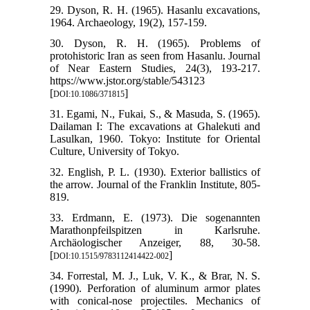
29. Dyson, R. H. (1965). Hasanlu excavations,
1964. Archaeology, 19(2), 157-159.
30. Dyson, R. H. (1965). Problems of
protohistoric Iran as seen from Hasanlu. Journal
of Near Eastern Studies, 24(3), 193-217.
https://www.jstor.org/stable/543123
[
]
DOI:10.1086/371815
31. Egami, N., Fukai, S., & Masuda, S. (1965).
Dailaman I: The excavations at Ghalekuti and
Lasulkan, 1960. Tokyo: Institute for Oriental
Culture, University of Tokyo.
32. English, P. L. (1930). Exterior ballistics of
the arrow. Journal of the Franklin Institute, 805-
819.
33. Erdmann, E. (1973). Die sogenannten
Marathonpfeilspitzen in Karlsruhe.
Archäologischer Anzeiger, 88, 30-58.
[
]
DOI:10.1515/9783112414422-002
34. Forrestal, M. J., Luk, V. K., & Brar, N. S.
(1990). Perforation of aluminum armor plates
with conical-nose projectiles. Mechanics of