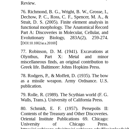
Review.
76. Richmond, B. G., Wright, B. W., Grosse, I.,
Dechow, P. C., Ross, C. F., Spencer, M. A., &
Strait, D. S. (2005). Finite element analysis in
functional morphology. The Anatomical Record
Part A: Discoveries in Molecular, Cellular, and
Evolutionary Biology, 283A(2), 259-274.
[
]
DOI:10.1002/ar.a.20169
77. Robinson, D. M. (1941). Excavations at
Olynthus, Part X: Metal and minor
miscellaneous finds, an original contribution to
Greek life. Baltimore: Johns Hopkins Press.
78. Rodgers, P., & Moffett, D. (1935). The bow
as a missile weapon. Army Ordnance. U.S.
publication.
79. Rolle, R. (1989). The Scythian world (F. G.
Walls, Trans.). University of California Press.
80. Schmidt, E. F. (1957). Persepolis II:
Contents of the Treasury and Other Discoveries.
Oriental Institute Publications 69. Chicago:
University of Chicago Press.