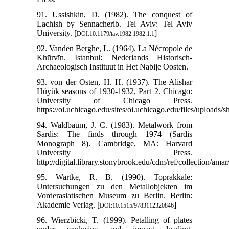
91. Ussishkin, D. (1982). The conquest of
Lachish by Sennacherib. Tel Aviv: Tel Aviv
University. [
]
DOI:10.1179/tav.1982.1982.1.1
92. Vanden Berghe, L. (1964). La Nécropole de
Khūrvīn. Istanbul: Nederlands Historisch-
Archaeologisch Instituut in Het Nabije Oosten.
93. von der Osten, H. H. (1937). The Alishar
Hüyük seasons of 1930-1932, Part 2. Chicago:
University of Chicago Press.
https://oi.uchicago.edu/sites/oi.uchicago.edu/files/uploads/
94. Waldbaum, J. C. (1983). Metalwork from
Sardis: The finds through 1974 (Sardis
Monograph 8). Cambridge, MA: Harvard
University Press.
http://digital.library.stonybrook.edu/cdm/ref/collection/ama
95. Wartke, R. B. (1990). Toprakkale:
Untersuchungen zu den Metallobjekten im
Vorderasiatischen Museum zu Berlin. Berlin:
Akademie Verlag. [
]
DOI:10.1515/9783112320846
96. Wierzbicki, T. (1999). Petalling of plates