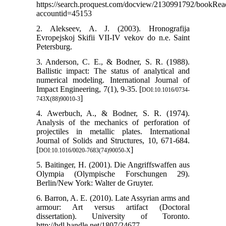
https://search.proquest.com/docview/2130991792/bookRea
accountid=45153
2. Alekseev, A. J. (2003). Hronografija
Evropejskoj Skifii VII-IV vekov do n.e. Saint
Petersburg.
3. Anderson, C. E., & Bodner, S. R. (1988).
Ballistic impact: The status of analytical and
numerical modeling. International Journal of
Impact Engineering, 7(1), 9-35. [
DOI:10.1016/0734-
]
743X(88)90010-3
4. Awerbuch, A., & Bodner, S. R. (1974).
Analysis of the mechanics of perforation of
projectiles in metallic plates. International
Journal of Solids and Structures, 10, 671-684.
[
]
DOI:10.1016/0020-7683(74)90050-X
5. Baitinger, H. (2001). Die Angriffswaffen aus
Olympia (Olympische Forschungen 29).
Berlin/New York: Walter de Gruyter.
6. Barron, A. E. (2010). Late Assyrian arms and
armour: Art versus artifact (Doctoral
dissertation). University of Toronto.
http://hdl.handle.net/1807/24677