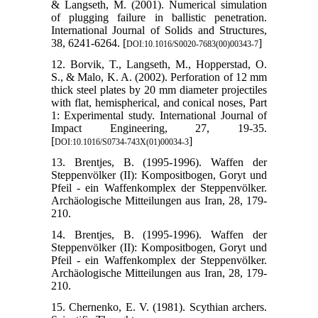
& Langseth, M. (2001). Numerical simulation
of plugging failure in ballistic penetration.
International Journal of Solids and Structures,
38, 6241-6264. [
]
DOI:10.1016/S0020-7683(00)00343-7
12. Borvik, T., Langseth, M., Hopperstad, O.
S., & Malo, K. A. (2002). Perforation of 12 mm
thick steel plates by 20 mm diameter projectiles
with flat, hemispherical, and conical noses, Part
1: Experimental study. International Journal of
Impact Engineering, 27, 19-35.
[
]
DOI:10.1016/S0734-743X(01)00034-3
13. Brentjes, B. (1995-1996). Waffen der
Steppenvölker (II): Kompositbogen, Goryt und
Pfeil - ein Waffenkomplex der Steppenvölker.
Archäologische Mitteilungen aus Iran, 28, 179-
210.
14. Brentjes, B. (1995-1996). Waffen der
Steppenvölker (II): Kompositbogen, Goryt und
Pfeil - ein Waffenkomplex der Steppenvölker.
Archäologische Mitteilungen aus Iran, 28, 179-
210.
15. Chernenko, E. V. (1981). Scythian archers.