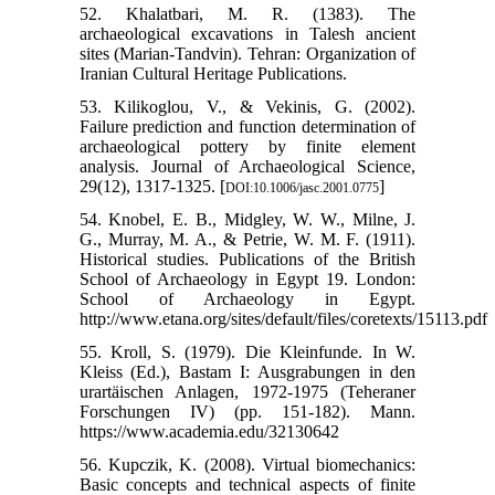
52. Khalatbari, M. R. (1383). The
archaeological excavations in Talesh ancient
sites (Marian-Tandvin). Tehran: Organization of
Iranian Cultural Heritage Publications.
53. Kilikoglou, V., & Vekinis, G. (2002).
Failure prediction and function determination of
archaeological pottery by finite element
analysis. Journal of Archaeological Science,
29(12), 1317-1325. [
]
DOI:10.1006/jasc.2001.0775
54. Knobel, E. B., Midgley, W. W., Milne, J.
G., Murray, M. A., & Petrie, W. M. F. (1911).
Historical studies. Publications of the British
School of Archaeology in Egypt 19. London:
School of Archaeology in Egypt.
http://www.etana.org/sites/default/files/coretexts/15113.pdf
55. Kroll, S. (1979). Die Kleinfunde. In W.
Kleiss (Ed.), Bastam I: Ausgrabungen in den
urartäischen Anlagen, 1972-1975 (Teheraner
Forschungen IV) (pp. 151-182). Mann.
https://www.academia.edu/32130642
56. Kupczik, K. (2008). Virtual biomechanics:
Basic concepts and technical aspects of finite