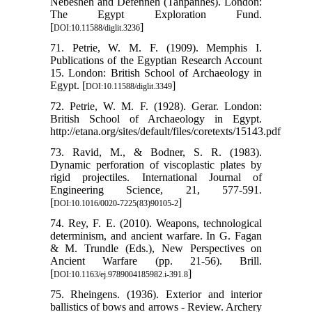
Nebesheh and Defenneh (Tahpanhes). London:
The Egypt Exploration Fund.
[
]
DOI:10.11588/diglit.3236
71. Petrie, W. M. F. (1909). Memphis I.
Publications of the Egyptian Research Account
15. London: British School of Archaeology in
Egypt. [
]
DOI:10.11588/diglit.3349
72. Petrie, W. M. F. (1928). Gerar. London:
British School of Archaeology in Egypt.
http://etana.org/sites/default/files/coretexts/15143.pdf
73. Ravid, M., & Bodner, S. R. (1983).
Dynamic perforation of viscoplastic plates by
rigid projectiles. International Journal of
Engineering Science, 21, 577-591.
[
]
DOI:10.1016/0020-7225(83)90105-2
74. Rey, F. E. (2010). Weapons, technological
determinism, and ancient warfare. In G. Fagan
& M. Trundle (Eds.), New Perspectives on
Ancient Warfare (pp. 21-56). Brill.
[
]
DOI:10.1163/ej.9789004185982.i-391.8
75. Rheingens. (1936). Exterior and interior
ballistics of bows and arrows - Review. Archery