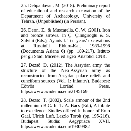
25. Dehpahlavan, M. (2018). Preliminary report
of educational and research excavation of the
Department of Archaeology, University of
Tehran. (Unpublished) (in Persian).
26. Derın, Z., & Muscarella, O. W. (2001). Iron
and bronze arrows. In Ç. Çılıngıroğlu & S.
Salvini (Eds.), Ayanis I: Ten years' excavations
at Rusainili Eiduru-Kai, 1989-1998
(Documenta Asiana 6) (pp. 189-217). Istituto
per gli Studi Micenei ed Egeo-Anatolici CNR.
27. Dezső, D. (2012). The Assyrian army, the
structure of the Neo-Assyrian army as
reconstructed from Assyrian palace reliefs and
cuneiform sources (Vol. 1: Infantry). Budapest:
Eötvös Loránd Press.
https://www.academia.edu/2195169
28. Dezso, T. (2002). Scale armour of the 2nd
millennium B.C. In T. A. Bacs (Ed.), A tribute
to excellence: Studies offered in honor of Erno
Gaal, Ulrich Luft, Laszlo Torok (pp. 195-216).
Budapest Studia: Aegyptiaca XVII.
https://www.academia.edu/19309982