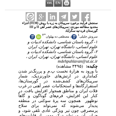
سنجش فرآیند برخورد سرپیکان به زره با روش (FEM) اجزاء
محدود مطالعه موردی: سرپیکان‌های عصر آهن II و III
گورستان قره تپه سگزآباد
۲
*
۱
،
سروش جلیلی
مصطفی ده پهلوان
۱- گروه باستان شناسی، دانشکده ادبیات و
علوم انسانی، دانشگاه تهران، تهران، ایران
۲- گروه باستان شناسی، دانشکده ادبیات و
علوم انسانی، دانشگاه تهران، تهران، ایران ،
mdehpahlavan@ut.ac.ir
چکیده:
(۳۴۹۵ مشاهده)
با ورود به هزارۀ نخست پ.م و پررنگ‌تر شدن
کمانداری در ارتش‌های خاورنزدیک، شمار
سرپیکان‌های کشف‌شده در گورستان‌ها،
استقرارگاه‌ها و استحکامات عصر آهنی در غرب
فلات ایران و مناطق همجوار افزایش یافت. در
کنار این افزایش، فرم‌های گوناگون و گاهاً
نوظهور همچون سه پرۀ سوکتی در منطقه
پدیدار می‌شوند که نمی‌تواند برای سلاح
پرمصرفی چون تیر ویژگی عادی تلقی شود، و
چرایی آن می‌تواند درک مهمی از قابلیت‌های