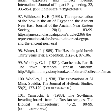
under explosive and impact loading.
International Journal of Impact Engineering, 22,
935-954. [
]
DOI:10.1016/S0734-743X(99)00028-7
97. Wilkinson, H. R. (1991). The representation
of the bow in the art of Egypt and the Ancient
Near East. Journal of the Ancient Near Eastern
Society, 20(1), 83-99.
https://janes.scholasticahq.com/article/2366-the-
representation-of-the-bow-in-the-art-of-egypt-
and-the-ancient-near-east
98. Winter, I. J. (1989). The Hasanlu gold bowl:
Thirty years later. Expedition, 31(2-3), 87-106.
99. Woolley, C. L. (1921). Carchemish, Part II:
The town defences. British Museum.
http://digital.library.stonybrook.edu/cdm/ref/collection/ama
100. Woolley, L. (1938). The excavations at Al
Mina, Sueidia. The Journal of Hellenic Studies,
58(2), 133-170. [
]
DOI:10.2307/627300
101. Yamauchi, E. (1983). The Scythians:
Invading hoards from the Russian steppes. The
Biblical Archaeologist, 46(2), 90-99.
[
]
DOI:10.2307/3209645