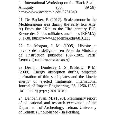
the International Workshop on the Black Sea in
Antiquity (pp. 39-58).
https://www.academia.edu/3751840
21. De Backer, F. (2012). Scale-armour in the
Mediterranean area during the early Iron Age:
A) From the IXth to the IIIrd century B.C.
Revue des études militaires anciennes (RÉMA),
5, 1-38. https://www.academia.edu/6816233
22. De Morgan, J. M. (1905). Histoire et
travaux de la délégation en Perse du Ministère
de l'instruction publique 1897-1905. Paris:
Leroux. [
]
DOI:10.5962/bhl.title.40421
23. Dean, J., Dunleavy, C. S., & Brown, P. M.
(2009). Energy absorption during projectile
perforation of thin steel plates and the kinetic
energy of ejected fragments. International
Journal of Impact Engineering, 36, 1250-1258.
[
]
DOI:10.1016/j.ijimpeng.2009.05.002
24. Dehpahlavan, M. (1398). Preliminary report
of educational and research excavation of the
Department of Archeology. Tehran: University
of Tehran. (Unpublished) (in Persian).