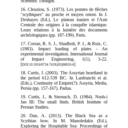
Scientific Thought.
16. Cleuziou, S. (1973). Les pointes de flèches
"scythiques" au proche et moyen orient. In J.
Deshayes (Ed.), Le plateau iranien et l'Asie
Centrale des origines à la conquête islamique.
Leurs relations à la lumière des documents
archéologiques (pp. 187-199). Paris.
17. Corran, R. S. J., Shadbolt, P. J., & Ruiz, C.
(1983). Impact loading of plates - An
experimental investigation. International Journal
of Impact Engineering, 1(1), 3-22.
[
]
DOI:10.1016/0734-743X(83)90010-6
18. Curtis, J. (2003). The Assyrian heartland in
the period 612-539 BC. In Lanfranchi et al.
(Eds.), Continuity of Empire(?): Assyria, Media,
Persia (pp. 157-167). Padua.
19. Curtis, J., & Stronach, D. (1984). Nush-i
Jan III: The small finds. British Institute of
Persian Studies.
20. Dan, A. (2013). The Black Sea as a
Scythian bow. In M. Manoledakis (Ed.),
Exploring the Hospitable Sea: Proceedings of