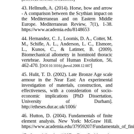
43. Hellmuth, A. (2014). Horse, bow and arrow
- A comparison between the Scythian impact on
the Mediterranean and on Eastern Middle
Europe. Mediterranean Review, 7(1), 1-38.
https://www.academia.edu/8148653
44. Hernandez, C. J., Loomis, D. A., Cotter, M.
M., Schifle, A. L., Anderson, L. C., Elsmore,
L., Kunos, C., & Latimer, B. (2009).
Biomechanical allometry in hominoid thoracic
vertebrae. Journal of Human Evolution, 56,
462-470. [
]
DOI:10.1016/j.jhevol.2008.12.007
45. Hulit, T. D. (2002). Late Bronze Age scale
armour in the Near East: An experimental
investigation of materials, construction, and
effectiveness, with a consideration of socio-
economic implications [PhD Dissertation,
University of Durham].
http://etheses.dur.ac.uk/1006/
46. Hutton, D. (2004). Fundamentals of finite
element analysis. New York: McGraw Hill.
https://www.academia.edu/37959207/Fundamentals_of_fi