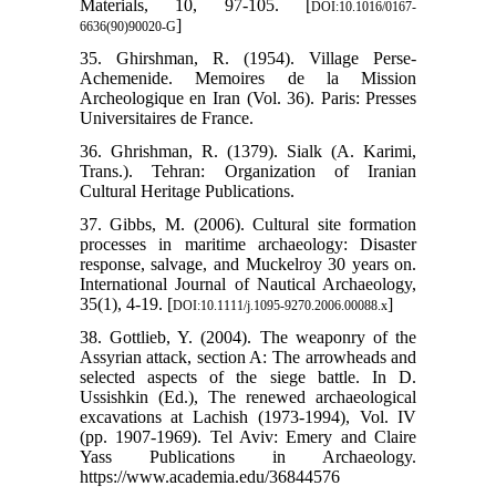
Materials, 10, 97-105. [
DOI:10.1016/0167-
]
6636(90)90020-G
35. Ghirshman, R. (1954). Village Perse-
Achemenide. Memoires de la Mission
Archeologique en Iran (Vol. 36). Paris: Presses
Universitaires de France.
36. Ghrishman, R. (1379). Sialk (A. Karimi,
Trans.). Tehran: Organization of Iranian
Cultural Heritage Publications.
37. Gibbs, M. (2006). Cultural site formation
processes in maritime archaeology: Disaster
response, salvage, and Muckelroy 30 years on.
International Journal of Nautical Archaeology,
35(1), 4-19. [
]
DOI:10.1111/j.1095-9270.2006.00088.x
38. Gottlieb, Y. (2004). The weaponry of the
Assyrian attack, section A: The arrowheads and
selected aspects of the siege battle. In D.
Ussishkin (Ed.), The renewed archaeological
excavations at Lachish (1973-1994), Vol. IV
(pp. 1907-1969). Tel Aviv: Emery and Claire
Yass Publications in Archaeology.
https://www.academia.edu/36844576