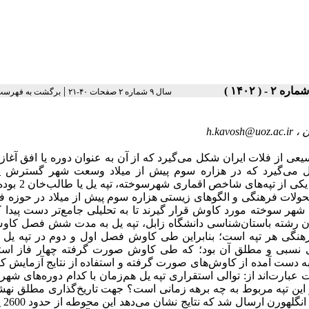
|
سال ۹ شماره ۲ صفحات ۴۰-۲۱
برگشت به فهرست
ن ،
h.kavosh@uoz.ac.ir
 از فلات ایران شکل می‌‌گیرد که از آن به‌ عنوان دوره یا افق آغاز 
کل می‌‌گیرد که در هزاره سوم پیش از میلاد وسعت شهر گسترش یا
محوطه‌‌های اقماری متعددی در دشت جنوبی سیستان به وجو
‌تر تحولات فرهنگی و الگوهای زیستی هزاره سوم پیش از میلاد در حوزه 
 سوخته مورد کاوش قرار گیرند تا به تحلیلی جامع‌‌تر دست پیدا کن
 رشته باستان‌‌شناسی دانشگاه زابل، تپه یل به مدت شش فصل کاو
هنگی هر تپه است؛ بنابراین طی کاوش فصل اول و دوم در تپه یل ی
اری نسبی و مطلق آن بود؛ که طی کاوش صورت گرفته چهار فاز است
بارت‌اند از: توالی استقراری تپه یل هم‌زمان با کدام دوره‌‌های شه
ایش کربن 14 تاریخ دقیق استقرار در این تپه مربوط به چه برهه زمانی است؟ جهت تاریخ‌‌گذاری مطلق ن
فرهنگی تپه یل،