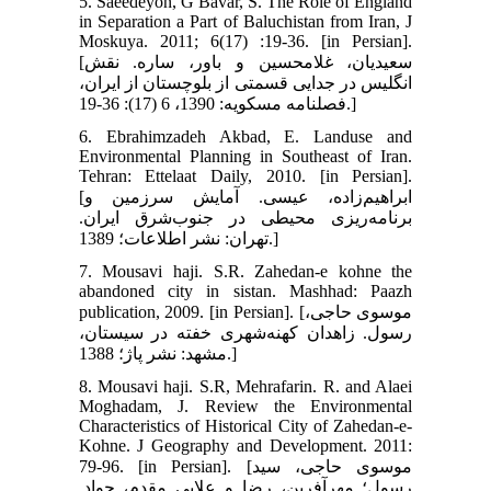
5. Saeedeyon, G Bavar, S. The Role of England
in Separation a Part of Baluchistan from Iran, J
Moskuya. 2011; 6(17) :19-36. [in Persian].
[سعیدیان، غلامحسین و باور، ساره. نقش
انگلیس در جدایی قسمتی از بلوچستان از ایران،
فصلنامه مسکویه: 1390، 6 (17): 36-19.]
6. Ebrahimzadeh Akbad, E. Landuse and
Environmental Planning in Southeast of Iran.
Tehran: Ettelaat Daily, 2010. [in Persian].
[ابراهیم‌زاده، عیسی. آمایش سرزمین و
برنامه‌ریزی محیطی در جنوب‌شرق ایران.
تهران: نشر اطلاعات؛ 1389.]
7. Mousavi haji. S.R. Zahedan-e kohne the
abandoned city in sistan. Mashhad: Paazh
publication, 2009. ‎[in Persian]. [موسوی حاجی،
رسول. زاهدان کهنه‌شهری خفته در سیستان،
مشهد: نشر پاژ؛ 1388.]
8. Mousavi haji. S.R, Mehrafarin. R. and Alaei
Moghadam, J. Review the Environmental
Characteristics of Historical City of Zahedan-e-
Kohne. J Geography and Development. 2011:
79-96. ‎[in Persian]. [موسوی حاجی، سید
رسول؛ مهرآفرین، رضا و علایی مقدم، جواد.