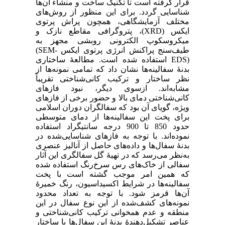
قرار گرفته است تا تکنیک ساخت و منشاء آن‌ها
شناسایی گردد. برای این منظور از روش‌های
مختلف آزمایشگاهی، همچون پراش پرتوی
ایکس (XRD)، پتروگرافی مقاطع نازک و
میکروسکوپ الکترونی روبشی مجهز به
طیف‌سنج پراکنش انرژی پرتوی ایکس ‎(SEM-
EDS)‎‏ ‏استفاده شده است. مطالعۀ ساختاری
بدنۀ سفالینه‌ها نشان داد که تمامی نمونه‌ها از
نظر ساختار و ترکیب کانی‌شناختی تقریباً
‏مشابه‌اند. ازسوی دیگر، نبود فازهای
کانی‌شناختی دمای بالا و حضور برخی ‏از فازهای
ویژه، گویای آن بود که سفالگران دوران اسلامی
برای پخت این سفالینه‌ها از دمای ‏متوسطی
حدود 850 تا 900 درجه سانتیگراد استفاده
نموده‌اند. با توجه به فازهای شناسایی‌شده در
بدنۀ سفال‌ها و داده‌های حاصل از آنالیز عنصری
به‌نظر می‌رسد که در تهیۀ گل سفالگری این ‏آثار
سفالی از خاک‌های رس سرخ‌رنگ استفاده شده
که همین امر موجب گشته است با پخت
سفالینه‌ها در شرایط اکسیداسیون، رنگ خمیرۀ
آن‌ها قرمز شود. ‏با توجه به تعداد محدود
نمونه‌های کشف‌شده از این نوع سفال در این
منطقه و عدم همخوانی ترکیب کانی‌شناختی و
عناصر تشکیل‌دهندۀ بدنۀ این سفال‌ها با ساختار