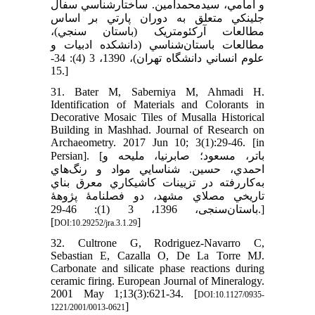
و امامي، سيدمحمدامين. ساختارشناسي سفال
جلينکي متعلق به دوران پارتي بر اساس
مطالعات آرکئومتريک (باستان سنجي)،
مطالعات باستان‌شناسي (دانشكده ادبيات و
علوم انساني دانشگاه تهران)، 1390، 3 (4): 34-
15‏.]
31. Bater M, Saberniya M, Ahmadi H.
Identification of Materials and Colorants in
Decorative Mosaic Tiles of Musalla Historical
Building in Mashhad. Journal of Research on
Archaeometry. 2017 Jun 10; 3(1):29-46. ‎[in
Persian]. [باتر، مسعود؛ صابرنيا، مليحه و
احمدي، حسين. شناسايي مواد و رنگ‌هاي
به‌کاررفته در تزيينات کاشيکاري معرق بناي
تاريخي مصلاي مشهد، دو فصلنامۀ پژوهۀ
[
]
DOI:10.29252/jra.3.1.29
32. Cultrone G, Rodriguez-Navarro C,
Sebastian E, Cazalla O, De La Torre MJ.
Carbonate and silicate phase reactions during
ceramic firing. European Journal of Mineralogy.
2001 May 1;13(3):621-34. [
DOI:10.1127/0935-
]
1221/2001/0013-0621