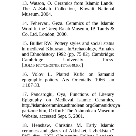
13. Watson, O. Ceramics from Islamic Lands-
The Al-Sabah Collection, Kuwait National
Museum. 2004.
14. Fehervari, Geza. Ceramics of the Islamic
Word in the Tareq Rajab Museum, IB Tauris &
Co. Ltd. London, 2000.
15. Bulliet RW. Pottery styles and social status
in medieval Khurasan. InArchaeology, Annales
and Ethnohistory 1992 (pp. 75-82). Cambridge:
Cambridge University Press.
[
]
DOI:10.1017/CBO9780511759949.006
16. Volov L. Plaited Kufic on Samanid
epigraphic pottery. Ars Orientalis. 1966 Jan
1:107-33.
17. Pancaroglu, Oya, Functions of Literary
Epigraphy on Medieval Islamic Ceramics,
‎http://islamicceramics.ashmolean.org/Samanids/oya-
part-one.htm, Oxford: The Ashmolean Museum
‎Website, accessed Sept. 5, 2001.
18. Henshaw, Christina M. Early Islamic
ceramics and glazes of Akhsiket, Uzbekistan."