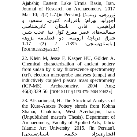
Ajabshir, Eastern Lake Urmia Basin, Iran.
Journal of Research on Archaeometry. 2017
Mar 10; 2(2):1-7.‎[in Persian]. [نورزهی، زینب؛
آجورلو، بهرام؛ باقرزاده کثیری، مسعود و
ابراهیمی، قادر. باستان کانی‌شناسی
سفالینه‌های عصر مفرغ کؤل تپۀ عجب شیر،
شرق دریاچۀ ارومیه، دو فصلنامه پژوهه
[
]
DOI:10.29252/jra.2.2.1
22. Klein M, Jesse F, Kasper HU, Gölden A.
Chemical characterization of ancient pottery
from sudan by x‐ray fluorescence spectrometry
(xrf), electron microprobe analyses (empa) and
inductively coupled plasma mass spectrometry
(ICP-MS). Archaeometry. 2004 Aug;
46(3):339-56. [
]
DOI:10.1111/j.1475-4754.2004.00162.x
23. Afsharinejad, H. The Structural Analysis of
the Kura-Araxes Pottery shreds from Kohna
Shahar, Chaldiran, West Azerbaijan, Iran.
(Unpublished master's Thesis). Department of
Archaeometry, Faculty of Applied Arts, Tabriz
Islamic Art University, 2015. [in Persian].
[افشاری‌نژاد حکیمه. باستان‌سنجی