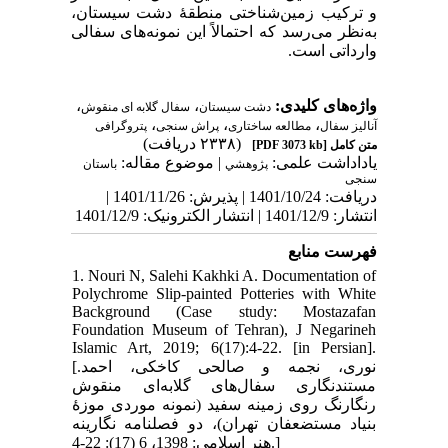
و ترکیب زمین‌شناختی منطقۀ دشت سیستان،
به‌نظر می‌رسد که احتمالاً ‏این نمونه‌های سفالی
وارداتی است.
،
،
واژه‌های کلیدی:
دشت سیستان
سفال گلابه ای منقوش
،
،
،
آنالیز سفال
مطالعه ساختاری
پراش سنجی
پتروگرافی
(۲۳۳۸ دریافت)
[PDF 3073 kb]
متن کامل
یاداداشت علمی:
| موضوع مقاله:
پژوهشي
باستان
سنجی
دریافت: 1401/10/24 | پذیرش: 1401/11/26 |
انتشار: 1401/12/9 | انتشار الکترونیک: 1401/12/9
فهرست منابع
1. Nouri N, Salehi Kakhki A. Documentation of
Polychrome Slip-painted Potteries with White
Background (Case study: Mostazafan
Foundation Museum of Tehran), J Negarineh
Islamic Art, 2019; 6(17):4-22. [in Persian].
[نوری، نجمه و صالحی کاخکی، احمد.
مستندنگاری سفال‌های گلابه‌ای منقوش
رنگارنگ روی زمینه سفید (نمونه موردی موزۀ
بنیاد مستضعفان تهران)، دو فصلنامه نگارینه
هنر اسلامی: 1398، 6 (17): 22-4.]