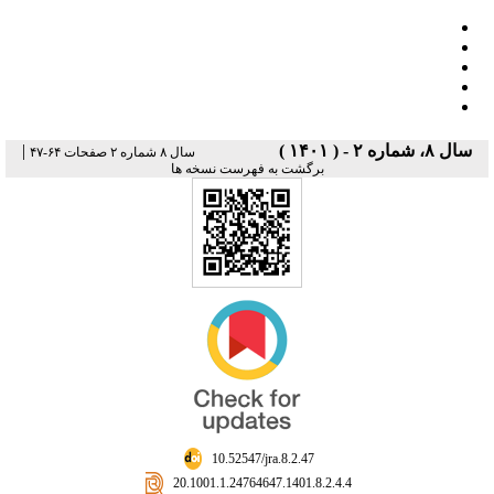
|
سال ۸، شماره ۲ - ( ۱۴۰۱ )
سال ۸ شماره ۲ صفحات ۶۴-۴۷
برگشت به فهرست نسخه ها
‎ 10.52547/jra.8.2.47
‎ 20.1001.1.24764647.1401.8.2.4.4