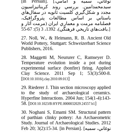
‎[in Persian]. [نوغاني، سميه و امامي،
سيدمحمدامين. بررسي روند کربناتيزاسيون
مجدد و شکل‌گيري کلسيت ثانويه در سفال‌هاي
باستاني بر اساس مطالعات پتروگرافيک،
فصلنامه مرمت و معماري ايران (مرمت آثار و
بافت‌هاي تاريخي فرهنگي)، 1392، 3 (5): 67-55‏.]
27. Noll, W., & Heimann, R. B. Ancient Old
World Pottery, Stuttgart: Schweizerbart Science
Publishers,‎ 2016.
28. Maggetti M, Neururer C, Ramseyer D.
Temperature evolution inside a pot during
experimental surface (bonfire) firing. Applied
Clay Science. 2011 Sep 1; 53(3):500-8.
[
]
DOI:10.1016/j.clay.2010.09.013
29. Riederer J. Thin section microscopy applied
to the study of archaeological ceramics.
Hyperfine Interactions. 2004 Jun; 154(1-4):143-
58. [
]
DOI:10.1023/B:HYPE.0000032029.24557.b1
30. Noghani S, Emami SM. Structural pattern
of parthian clinky pottery: An Archaeometric
Study. Journal of Archaeological Studies. 2012
Feb 20; 3(2):15-34. ‎[in Persian]. [نوغاني، سميه