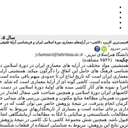
سال ۵، شماره ۱ - ( ۱۳۹۸ )
قدیمی‌ترین کاربرد «کاشی» در آرایه‌های معماری دورۀ اسلامی ایران و فن‌شناسی آرایۀ تلفیق
*
یاسر حمزوی
y.hamzavi@tabriziau.ac.ir
دانشگا هنراسلای تبریز ،
چکیده:
(۷۵۳۶ مشاهده)
همنشینی مواد مختلف در آرایه ‏های معماری ایران در دورۀ اسلامی د
شناسی فرهنگ ‏های حامل این اتفاق را دگرگون می‏کند. همنشینی آرایه‏
معماری ایران است که تاریخ ابداع آن تا حدودی مبهم باقی مانده است. 
ناشناخته مانده است. کاشی گونه ‏ای از آرایۀ معماری است که شاید ،
اجرا و نمونه‏ های آثار کاشی سده‏ های اولیۀ دورۀ اسلامی در دس
کاشی‏های ایران دورۀ اسلامی و همچنین شناخت فنی سفال لعابدار در
صورت همزمان مطالعۀ منابع مکتوب و همچنین بررسی ‏های میدانی جهت ش
داری برجای نمانده است و بسیاری از تاریخ‏گذاری‏های مربوط به کا
مطالعات باستان‏سنجی و سالیابی با اتکا به مطالعات آزمایشگاهی انجام 
قبول باشد. همچنین شش مجموعۀ کاشی یا تک کاشی در نتیجۀ پژوهش به
ترین نتایج این پژوهش، مربوط به شناسایی استفاده از قطعات شکست،