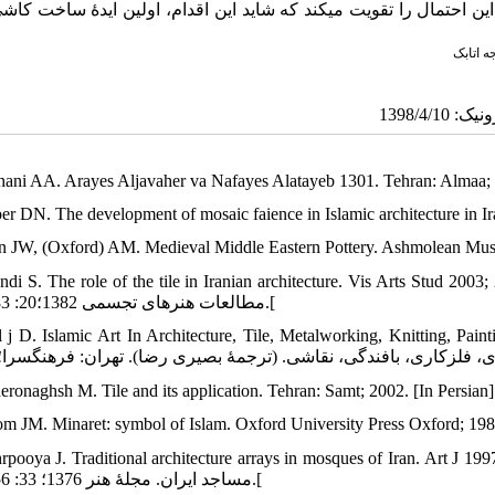
 این احتمال را تقویت می‏کند که شاید این اقدام، اولین ایدۀ ساخت کاش
ه اتابک
hani AA. Arayes Aljavaher va Nafayes Alatayeb 1301. Tehran: Almaa;
ber DN. The development of mosaic faience in Islamic architecture in I
an JW, (Oxford) AM. Medieval Middle Eastern Pottery. Ashmolean Mu
 S. The role of the tile in Iranian architecture. Vis Arts Stud 2003; 20:183-6. [In Persian] [یرانی
مطالعات هنرهای تجسمی 1382؛20: 183-186.[
l j D. Islamic Art In Architecture, Tile, Metalworking, Knitting, Paint
om JM. Minaret: symbol of Islam. Oxford University Press Oxford; 1989
oya J. Traditional architecture arrays in mosques of Iran. Art J 1997; 33: 556-73. [In Persian] [ر
مساجد ایران. مجلۀ هنر 1376؛ 33: 556-573.[