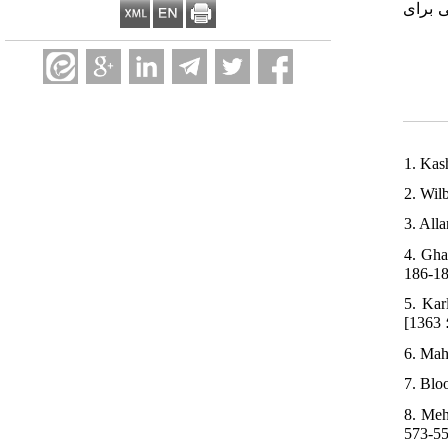
ی برای
1. Kas
2. Wil
3. All
4. Ghandi
5. Kar
7. Blo
8. Mehrpo