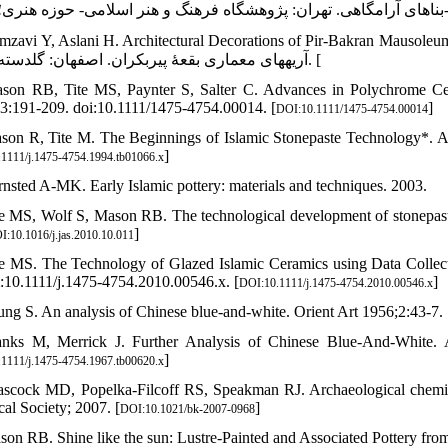
avi Y, Aslani H. Architectural Decorations of Pir-Bakran Mausoleum. Isfahan: Goldas
آریه‏های معماری بقعۀ پیربکران. اصفهان: گلدسته؛ 1391. [
son RB, Tite MS, Paynter S, Salter C. Advances in Polychrome Ce
3:191-209. doi:10.1111/1475-4754.00014. [
]
DOI:10.1111/1475-4754.00014
son R, Tite M. The Beginnings of Islamic Stonepaste Technology*. A
]
1111/j.1475-4754.1994.tb01066.x
rnsted A-MK. Early Islamic pottery: materials and techniques. 2003.
te MS, Wolf S, Mason RB. The technological development of stonepast
]
I:10.1016/j.jas.2010.10.011
te MS. The Technology of Glazed Islamic Ceramics using Data Colle
i:10.1111/j.1475-4754.2010.00546.x. [
]
DOI:10.1111/j.1475-4754.2010.00546.x
ung S. An analysis of Chinese blue-and-white. Orient Art 1956;2:43-7.
nks M, Merrick J. Further Analysis of Chinese Blue-And-White. A
]
1111/j.1475-4754.1967.tb00620.x
ascock MD, Popelka-Filcoff RS, Speakman RJ. Archaeological chemistr
al Society; 2007. [
]
DOI:10.1021/bk-2007-0968
son RB. Shine like the sun: Lustre-Painted and Associated Pottery fro