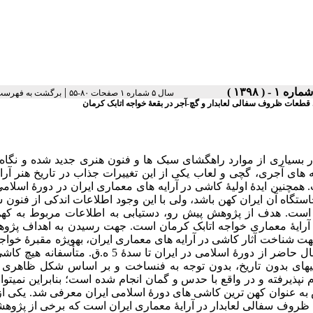
|
سال ۵ شماره ۱ صفحات ۸۰-۵۵
برگشت به فهرست
ی قطعات ظروف سفالی لعابدار و گچ-آجر در بقعۀ خواجه اتابک کرمان
ر بسیاری از موارد راهگشای سبک‏ ها و فنون هنری جدید شده و نگاه 
 های آجری، گچی و لعاب یکی از این تغییرات جذاب در تاریخ هنر آرای
همچنین ایدۀ اولیۀ کاشی در آرایه‏ های معماری ایران در دورۀ اسلامی 
خاستگاه آن ایران کهن باشد، ولی با این وجود اطلاعات اندکی از فنو
ت است. هدف از پژوهش پیش رو، دستیابی به اطلاعات مربوط به کهن‏
 آرایۀ معماری خواجه اتابک کرمان است. جهت رسیدن به اهداف پژوه
ناخت آثار کاشی در آرایه ‏های معماری ایران، به‏ویژه مقبرۀ خواجه
کرمان انجام پذیرفت. در نتیجۀ پژوهش حاضر می‏ توان گفت که در حال حاضر از دورۀ اسلامی در ایران تا سدۀ 5 ه
شی‏های بدون تاریخ، بدون توجه به فن‏ساخت و بر اساس شکل ظاهری 
نپذیرفته و در واقع با حدس و گمان انجام شده است؛ بنابراین نمی‏توان
 عنوان کهن ‏ترین کاشی‏ های دورۀ اسلامی ایران معرفی شد. یکی از
ۀ ظروف سفالی لعابدار در آرایۀ معماری ایران است که برخی از پژو