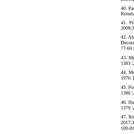
40. Pa
Renais
41. Pr
2008;3
42. Ah
Decorations. 
43. Meh
44. Me
45. Pou
46. Hata
47. Ro
2017;31:81-100. [In Persian] 