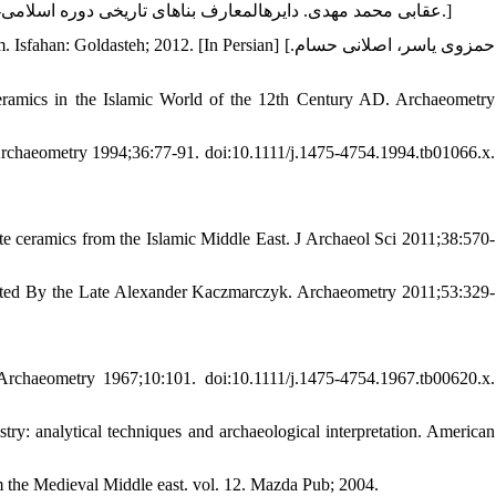
[عقابی محمد مهدی. دایره‏المعارف بناهای تاریخی دوره اسلامی-بناهای آرامگاهی. تهران: پژوهشگاه فرهنگ و هنر اسلامی- حوزه هنری؛ 1378.]
teh; 2012. [In Persian] [حمزوی یاسر، اصلانی حسام.
ramics in the Islamic World of the 12th Century AD. Archaeometry
rchaeometry 1994;36:77-91. doi:10.1111/j.1475-4754.1994.tb01066.x.
e ceramics from the Islamic Middle East. J Archaeol Sci 2011;38:570-
cted By the Late Alexander Kaczmarczyk. Archaeometry 2011;53:329-
rchaeometry 1967;10:101. doi:10.1111/j.1475-4754.1967.tb00620.x.
y: analytical techniques and archaeological interpretation. American
m the Medieval Middle east. vol. 12. Mazda Pub; 2004.