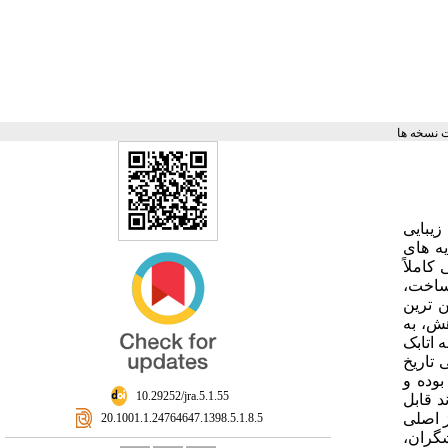
 نسخه ها
زیبایی
ه ‏های
کاملاً
ن ساخت
 ترین
ش، به‏
 اتابک
.ق. متأسفانه هیچ کاشی تاریخ‏
بوده و
‎ 10.29252/jra.5.1.55
د قابل
 اصلی‏
‎ 20.1001.1.24764647.1398.5.1.8.5
هشگران