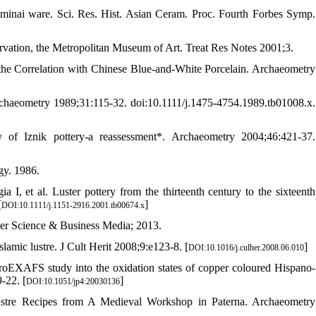
minai ware. Sci. Res. Hist. Asian Ceram. Proc. Fourth Forbes Symp.
vation, the Metropolitan Museum of Art. Treat Res Notes 2001;3.
he Correlation with Chinese Blue-and-White Porcelain. Archaeometry
Archaeometry 1989;31:115-32. doi:10.1111/j.1475-4754.1989.tb01008.x.
of Iznik pottery-a reassessment*. Archaeometry 2004;46:421-37.
gy. 1986.
 I, et al. Luster pottery from the thirteenth century to the sixteenth
[
]
DOI:10.1111/j.1151-2916.2001.tb00674.x
nger Science & Business Media; 2013.
amic lustre. J Cult Herit 2008;9:e123-8. [
]
DOI:10.1016/j.culher.2008.06.010
oEXAFS study into the oxidation states of copper coloured Hispano-
-22. [
]
DOI:10.1051/jp4:20030136
ustre Recipes from A Medieval Workshop in Paterna. Archaeometry