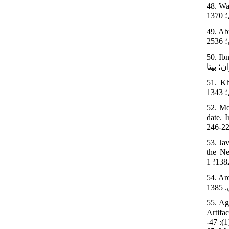
48. Waziri A. 
49. Abu 
50. Ibn 
51. Kha
52. Mo
date. Iran Stud 20
53. Ja
the Negin til
54. Archiv
55. Ag
Artifacts
میکروپیکسی: روشی توانمند در بررسی و تعیین مواد اولیه مصنوعات شیشه‏ای دورۀ اشکانی کاخ شائور (شوش). پژوهۀ باستان‏سنجی1397؛ 4 (1): 47-