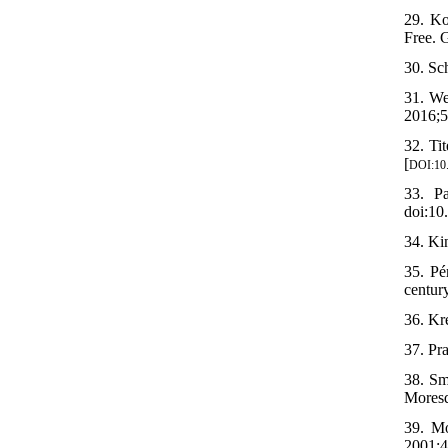
29. Ko
Free. 
30. Sc
31. We
2016;5
32. Ti
[
DOI:10.
33. Pa
doi:10
34. Ki
35. Pé
centur
36. Kr
37. Pr
38. Sm
Moresq
39. Mo
2001;4