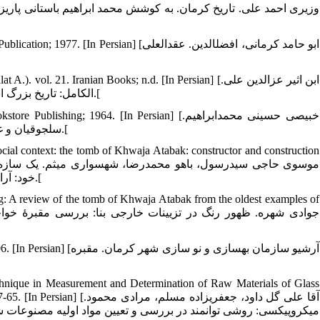
n] [ابو حامد کرمانی، افضل‏الدین. عقدالعلی
1. Iranian Books; n.d. [In Persian] [ابن اثیر عزالدین علی.
الکامل: تاریخ بزرگ اسلام و ایران. جلد 21، (ترجمۀ حالت ابوالقاسم). شرکت سهای کتب ایران؛ بی‏تا.[
; 1964. [In Persian] [خبیصی حسینی محمدابراهیم.
سلجوقیان و غز در کرمان. به کوشش باستانی پاریزی، انتشارات کتابفروشی طهوری؛ 1343.[
ocial context: the tomb of Khwaja Atabak: constructor and construction
خود: آرامگاه خواجه اتابک: سازنده و تاریخ ساخت. مطالعات ایرانی 1387؛ 13: 229-246.[
ing: A review of the tomb of Khwaja Atabak from the oldest examples of
آرشیو سازمان بهسازی و ن
nique in Measurement and Determination of Raw Materials of Glass
آقا علی گل داود، جعفری‏زاد.