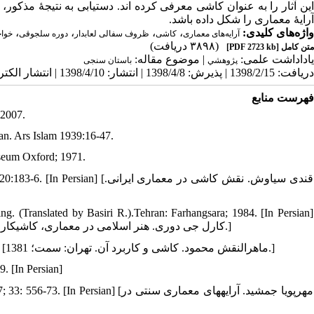
این آثار را به عنوان کاشی معرفی کرده ‏اند. دستیابی به نتیجۀ مذکور،
آرایۀ معماری را شکل داده باشد.
،
،
،
،
واژه‌های کلیدی:
آرایه‌های معماری
کاشی
ظروف سفالی لعابدار
دوره سلجوقی
خواج
(۳۸۹۸ دریافت)
[PDF 2723 kb]
متن کامل
یاداداشت علمی:
| موضوع مقاله:
پژوهشي
باستان سنجی
دریافت: 1398/2/15 | پذیرش: 1398/4/8 | انتشار: 1398/4/10 | انتشار الکترونیک: 1398/4/10
فهرست منابع
 2007.
ran. Ars Islam 1939:16-47.
seum Oxford; 1971.
قندی سیاوش. نقش کاشی در معماری ا.
ing. (Translated by Basiri R.).Tehran: Farhangsara; 1984. [In Persian]
[کارل جی دوری. هنر اسلامی در معماری، کاشی‏کاری، فلزکاری، بافندگی، نقاشی. (ترجمۀ بصیری رضا). تهران: فرهنگسرا؛ 1363.]
6. Maheronaghsh M. Tile and its application. Tehran: Samt; 2002. [In Persian] [ماهرالنقش محمود. کاشی و کاربرد آن. تهران: سمت؛ 1381.]
. [In Persian]
مهرپویا جمشید. آرایه‏های معماری سنتی د