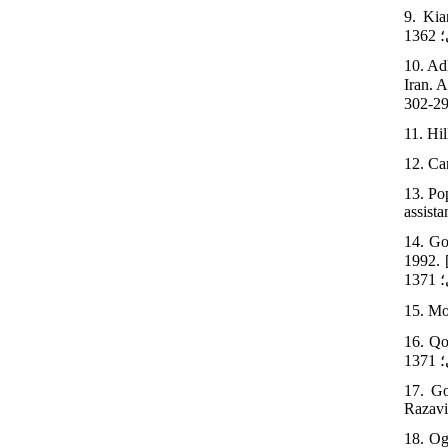
9. Kia
10. Ad
Iran. Asar 1982; 3(7
11. Hi
12. Ca
13. Po
assista
14. Go
1992. [In Persian] [ پژوهش‏های اسلامی آستان قدس
16. Qouc
17. Go
Razavi
18. Og