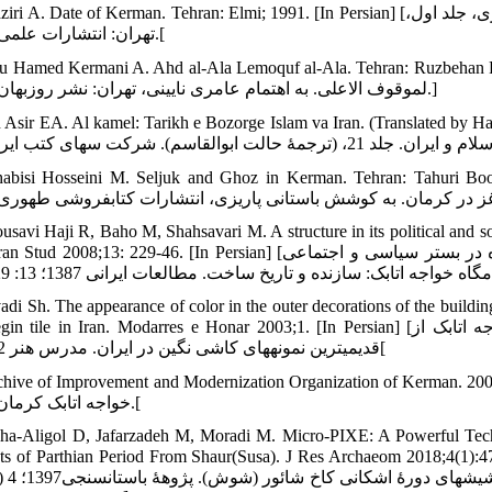
Date of Kerman. Tehran: Elmi; 1991. [In Persian] [وزیری احمد علی. تاریخ کرمان. به کوشش محمد ابراهیم باستانی پاریزی، جلد اول،
تهران: انتشارات علمی؛ 1370.[
Hamed Kermani A. Ahd al-Ala Lemoquf al-Ala. Tehran: Ruzbehan Publication; 1977. [In Persia
لموقوف الاعلی. به اهتمام عامری نایینی، تهران: نشر روزبهان؛ 2536.]
Asir EA. Al kamel: Tarikh e Bozorge Islam va Iran. (Translated by Halat A.). vol. 2
bisi Hosseini M. Seljuk and Ghoz in Kerman. Tehran: Tahuri Bookstore Publishing
usavi Haji R, Baho M, Shahsavari M. A structure in its political and s
08;13: 229-46. [In Persian] [موسوی حاجی سیدرسول، باهو محمدرضا، شهسواری میثم. یک سازه در بستر سیاسی و اجتماعی
vadi Sh. The appearance of color in the outer decorations of the build
e in Iran. Modarres e Honar 2003;1. [In Persian] [جوادی شهره. ظهور رنگ در تزیینات خارجی بنا: بررسی مقبرۀ خواجه اتابک از
قدیمی‏ترین نمونه‏های کاشی نگین در ایران. مدرس هنر 1382؛ 1[
e of Improvement and Modernization Organization of Kerman. 2006. [In Persian] [و سازی شهر کرمان. مقبره
خواجه اتابک کرمان. 1385.[
ha-Aligol D, Jafarzadeh M, Moradi M. Micro-PIXE: A Powerful Tech
 of Parthian Period From Shaur(Susa). J Res Archaeom 2018;4(1):47-65. [In Persian] [ه مسلم، مرادی محمود