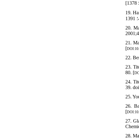
19. Hamz
20. Ma
2001;4
21. Ma
[
DOI:10.
22. Be
23. Ti
80. [
DO
24. Ti
39. do
25. Yo
26. Ba
[
DOI:10.
27. Gl
Chemic
28. Ma