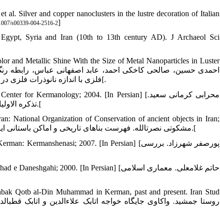
t al. Silver and copper nanoclusters in the lustre decoration of Italian
]
1007/s00339-004-2516-2
 Egypt, Syria and Iran (10th to 13th century AD). J Archaeol Sci
r and Metallic Shine With the Size of Metal Nanoparticles in Luster
فلزی با اندازه نانوذرات فلزی در تزئینات زرین‏فام. نشریۀ علمی-پژوهشی علوم و فناوری رنگ، 1396؛ 11: 69-77[.
rmanology; 2004. [In Persian] [محرابی کرمانی سعید.
تذکره الاولیا یا مزارات کرمان. به اهتمام حسین کوهی، کرمان: مرکز کرمان‏شناسی؛ 1383.[
ran: National Organization of Conservation of ancient objects in Iran;
1970. [In Persian] [مشکوتی نصرت‏الله. فهرست بناهای تاریخی و اماکن باستانی ایران. تهران: سازمان ملی حفاظت آثار باستانی ایران؛ 1349.[
anshenasi; 2007. [In Persian] [پورصفر شهرزاد. بررسی
 2000. [In Persian] [حاتم غلامعلی. معماری اسلامی
tabak Qotb al-Din Muhammad in Kerman, past and present. Iran Stud