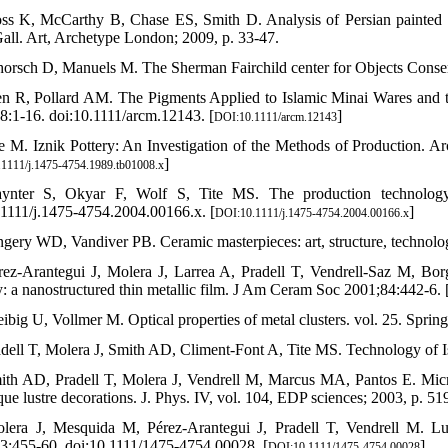
ss K, McCarthy B, Chase ES, Smith D. Analysis of Persian painted 
Gall. Art, Archetype London; 2009, p. 33-47.
horsch D, Manuels M. The Sherman Fairchild center for Objects Conser
n R, Pollard AM. The Pigments Applied to Islamic Minai Wares and t
8:1-16. doi:10.1111/arcm.12143. [
]
DOI:10.1111/arcm.12143
te M. Iznik Pottery: An Investigation of the Methods of Production. 
]
1111/j.1475-4754.1989.tb01008.x
ynter S, Okyar F, Wolf S, Tite MS. The production technology 
.1111/j.1475-4754.2004.00166.x. [
]
DOI:10.1111/j.1475-4754.2004.00166.x
ngery WD, Vandiver PB. Ceramic masterpieces: art, structure, technolo
rez‐Arantegui J, Molera J, Larrea A, Pradell T, Vendrell‐Saz M, Borgia
y: a nanostructured thin metallic film. J Am Ceram Soc 2001;84:442-6. 
eibig U, Vollmer M. Optical properties of metal clusters. vol. 25. Spri
adell T, Molera J, Smith AD, Climent-Font A, Tite MS. Technology of Isl
ith AD, Pradell T, Molera J, Vendrell M, Marcus MA, Pantos E. Micr
ue lustre decorations. J. Phys. IV, vol. 104, EDP sciences; 2003, p. 519
lera J, Mesquida M, Pérez-Arantegui J, Pradell T, Vendrell M. L
3:455-60. doi:10.1111/1475-4754.00028. [
]
DOI:10.1111/1475-4754.00028