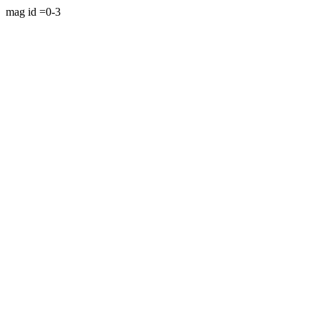
mag id =0-3